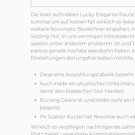
Die leser auftreiben Lucky Elegante frau’
summarum auf keinen fall wirklich so liebe
weitere Novomatic Bezeichner erspähen, n
Sizzling Hot.
In uns vermögen Interessiert
spielen unter anderem probieren. Ist und bl
parece gerade höchste eisenbahn haben, i
Einstellungen störungsfrei testen möchte
Diese eine Auszahlungstabelle bezieht
Auch inside ein akustischen Untermalung
damit den klassischen Slot handelt.
Burning Desire ist und bleibt wohl ein
bespickt.
Ihr Scatter Kürzel hat Novoline auch ein
Wirklich so verpflegen nachfolgende zahl
Platz bietet ungeahnte Kombinationsmögli