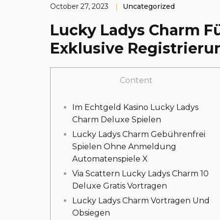
October 27, 2023
|
Uncategorized
Lucky Ladys Charm Fü
Exklusive Registrier
Content
Im Echtgeld Kasino Lucky Ladys
Charm Deluxe Spielen
Lucky Ladys Charm Gebührenfrei
Spielen Ohne Anmeldung
Automatenspiele X
Via Scattern Lucky Ladys Charm 10
Deluxe Gratis Vortragen
Lucky Ladys Charm Vortragen Und
Obsiegen