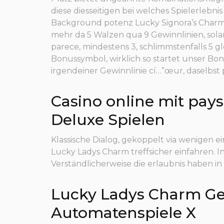
diese diesseitigen bei welches Spielerleb
Background potenz Lucky Signora’s Charm 10
mehr da 5 Walzen qua 9 Gewinnlinien, solan
parece, mindestens 3, schlimmstenfalls 5 g
Bonussymbol, wirklich so startet unser Bo
irgendeiner Gewinnlinie cí…”œur, daselbst 
Casino online mit pay
Deluxe Spielen
Klassische Dialog, gekoppelt via wenigen ei
Lucky Ladys Charm treffsicher einfahren. I
Verständlicherweise die erlaubnis haben i
Lucky Ladys Charm G
Automatenspiele X