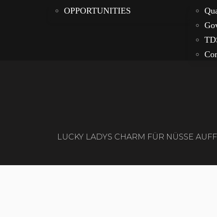
OPPORTUNITIES
Qua
Gov
TD
Com
LUCKY LADYS CHARM FÜR NÜSSE AUFF