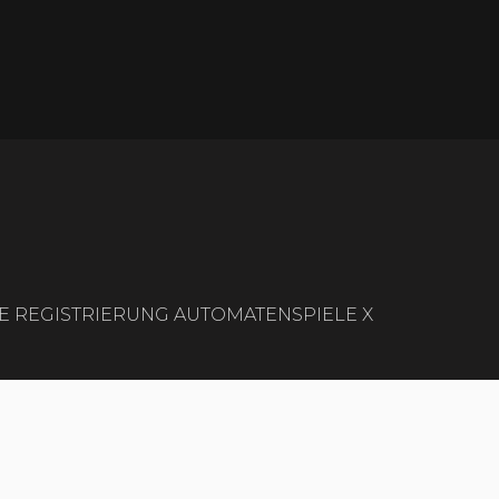
E REGISTRIERUNG AUTOMATENSPIELE X