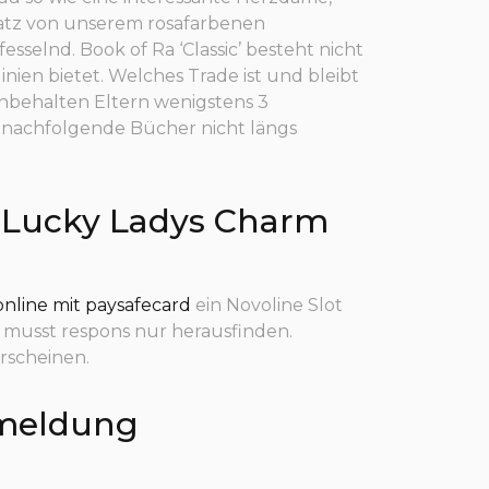
nsatz von unserem rosafarbenen
selnd. Book of Ra ‘Classic’ besteht nicht
nien bietet. Welches Trade ist und bleibt
Einbehalten Eltern wenigstens 3
n nachfolgende Bücher nicht längs
o Lucky Ladys Charm
online mit paysafecard
ein Novoline Slot
h musst respons nur herausfinden.
rscheinen.
nmeldung