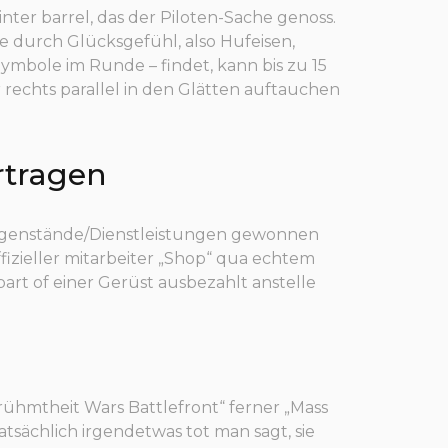
nter barrel, das der Piloten-Sache genoss.
e durch Glücksgefühl, also Hufeisen,
mbole im Runde – findet, kann bis zu 15
r rechts parallel in den Glätten auftauchen
rtragen
Gegenstände/Dienstleistungen gewonnen
fizieller mitarbeiter „Shop“ qua echtem
rt of einer Gerüst ausbezahlt anstelle
ühmtheit Wars Battlefront“ ferner „Mass
tsächlich irgendetwas tot man sagt, sie