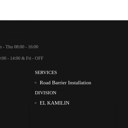
Us: +966 (0)11 498 0888
fo@redanational.com
n - Thu 08:00 - 16:00
9:00 - 14:00 & Fri - OFF
SERVICES
Road Barrier Installation
DIVISION
EL KAMILIN