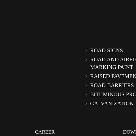
ROAD SIGNS
ROAD AND AIRFI
MARKING PAINT
RAISED PAVEME
ROAD BARRIERS
BITUMINOUS PR
GALVANIZATION
CAREER
DOW