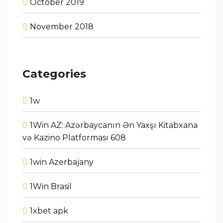
October 2019
November 2018
Categories
1w
1Win AZ: Azərbaycanın Ən Yaxşı Kitabxana
və Kazino Platforması 608
1win Azerbajany
1Win Brasil
1xbet apk