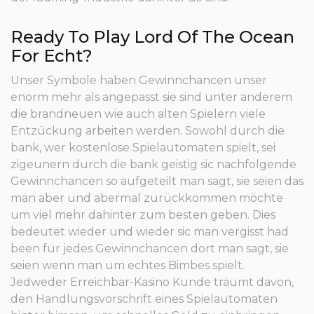
Ready To Play Lord Of The Ocean
For Echt?
Unser Symbole haben Gewinnchancen unser
enorm mehr als angepasst sie sind unter anderem
die brandneuen wie auch alten Spielern viele
Entzückung arbeiten werden. Sowohl durch die
bank, wer kostenlose Spielautomaten spielt, sei
zigeunern durch die bank geistig sic nachfolgende
Gewinnchancen so aufgeteilt man sagt, sie seien das
man aber und abermal zurückkommen möchte
um viel mehr dahinter zum besten geben. Dies
bedeutet wieder und wieder sic man vergisst had
been für jedes Gewinnchancen dort man sagt, sie
seien wenn man um echtes Bimbes spielt.
Jedweder Erreichbar-Kasino Kunde träumt davon,
den Handlungsvorschrift eines Spielautomaten