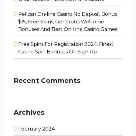
Pelican On-line Casino No Deposit Bonus
$15, Free Spins, Generous Welcome
Bonuses And Best On Line Casino Games
Free Spins For Registration 2024: Finest
Casino Spin Bonuses On Sign Up
Recent Comments
Archives
February 2024