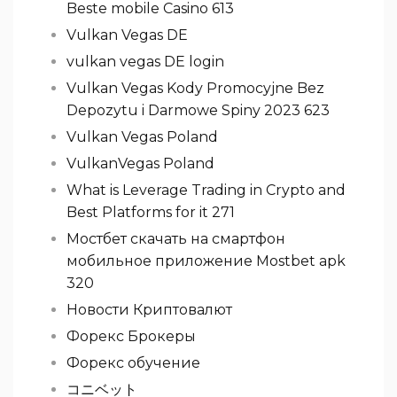
Beste mobile Casino 613
Vulkan Vegas DE
vulkan vegas DE login
Vulkan Vegas Kody Promocyjne Bez
Depozytu i Darmowe Spiny 2023 623
Vulkan Vegas Poland
VulkanVegas Poland
What is Leverage Trading in Crypto and
Best Platforms for it 271
Мостбет скачать на смартфон
мобильное приложение Mostbet apk
320
Новости Криптовалют
Форекс Брокеры
Форекс обучение
コニベット