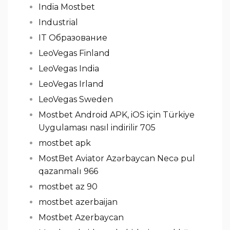
India Mostbet
Industrial
IT Образование
LeoVegas Finland
LeoVegas India
LeoVegas Irland
LeoVegas Sweden
Mostbet Android APK, iOS için Türkiye
Uygulaması nasıl indirilir 705
mostbet apk
MostBet Aviator Azərbaycan Necə pul
qazanmalı 966
mostbet az 90
mostbet azerbaijan
Mostbet Azerbaycan