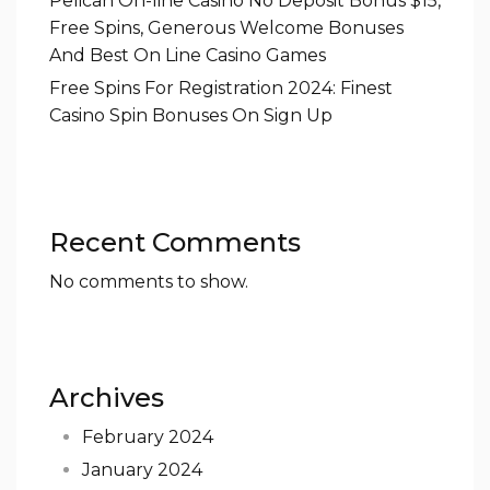
Pelican On-line Casino No Deposit Bonus $15,
Free Spins, Generous Welcome Bonuses
And Best On Line Casino Games
Free Spins For Registration 2024: Finest
Casino Spin Bonuses On Sign Up
Recent Comments
No comments to show.
Archives
February 2024
January 2024