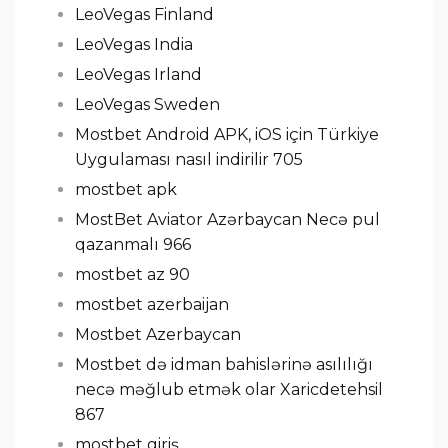
LeoVegas Finland
LeoVegas India
LeoVegas Irland
LeoVegas Sweden
Mostbet Android APK, iOS için Türkiye
Uygulaması nasıl indirilir 705
mostbet apk
MostBet Aviator Azərbaycan Necə pul
qazanmalı 966
mostbet az 90
mostbet azerbaijan
Mostbet Azerbaycan
Mostbet də idman bahislərinə asılılığı
necə məğlub etmək olar Xaricdetehsil
867
mostbet giriş