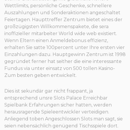
Wettlimits, persönliche Geschenke, schnellere
Auszahlungen und Sonderaktionen angeschaltet
Feiertagen. Haupttreffer Zentrum bietet eines der
großzügigsten Willkommenspakete, die sera
inoffizieller mitarbeiter World wide web existiert.
Wenn Eltern einen Anmeldebonus effizienz,
erhalten Sie satte 100percent unter Ihre ersten vier
Einzahlungen dazu. Hauptgewinn Zentrum ist 1998
gegründet ferner hat seither die eine interessante
Fundus via unter einsatz von 500 tollen Kasino-
Zum besten geben entwickelt.
Dies ist sekundär gar nicht frappant, ja
entsprechend unsre Slots Palace Erreichbar
Spielbank Erfahrungen sicher hatten, werden
herausragende Spieleentwickler verteidigen.
Anliegend toben Angeschlossen Slots man sagt, sie
seien nebensächlich genügend Tischsspiele dort.