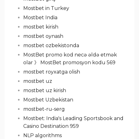
Mostbet in Turkey
Mostbet India
mostbet kirish
mostbet oynash
mostbet ozbekistonda
MostBet promo kod necə əldə etmək
olar 》 MostBet promosyon kodu 569
mostbet royxatga olish
mostbet uz
mostbet uz kirish
Mostbet Uzbekistan
mostbet-ru-serg
Mostbet: India's Leading Sportsbook and
Casino Destination 959
NLP algorithms