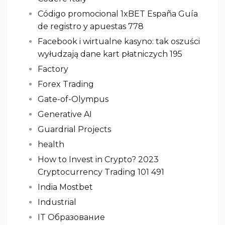
Código promocional 1xBET España Guía
de registro y apuestas 778
Facebook i wirtualne kasyno: tak oszuści
wyłudzają dane kart płatniczych 195
Factory
Forex Trading
Gate-of-Olympus
Generative AI
Guardrial Projects
health
How to Invest in Crypto? 2023
Cryptocurrency Trading 101 491
India Mostbet
Industrial
IT Образование