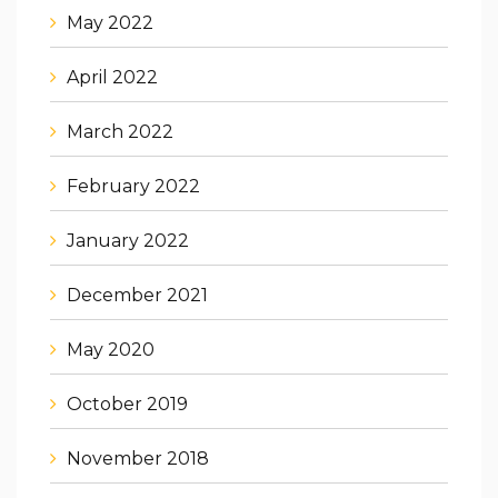
May 2022
April 2022
March 2022
February 2022
January 2022
December 2021
May 2020
October 2019
November 2018