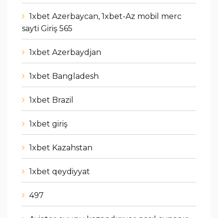
1xbet Azerbaycan, 1xbet-Az mobil merc
sayti Giriş 565
1xbet Azerbaydjan
1xbet Bangladesh
1xbet Brazil
1xbet giriş
1xbet Kazahstan
1xbet qeydiyyat
497