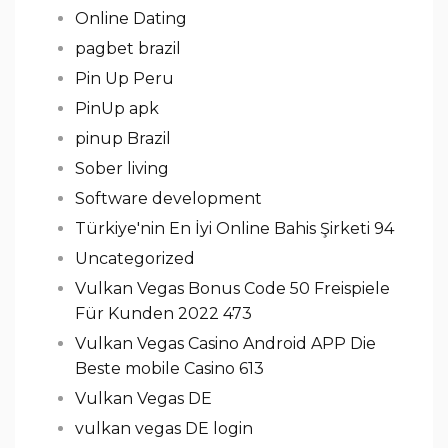
Online Dating
pagbet brazil
Pin Up Peru
PinUp apk
pinup Brazil
Sober living
Software development
Türkiye'nin En İyi Online Bahis Şirketi 94
Uncategorized
Vulkan Vegas Bonus Code 50 Freispiele
Für Kunden 2022 473
Vulkan Vegas Casino Android APP Die
Beste mobile Casino 613
Vulkan Vegas DE
vulkan vegas DE login