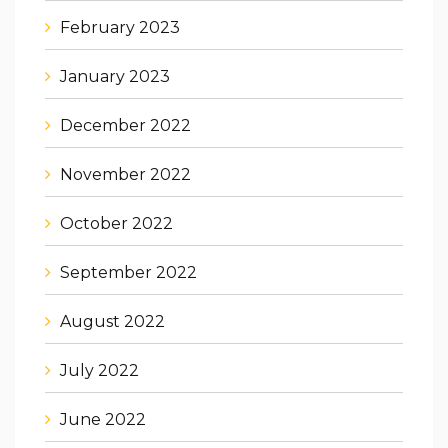
February 2023
January 2023
December 2022
November 2022
October 2022
September 2022
August 2022
July 2022
June 2022