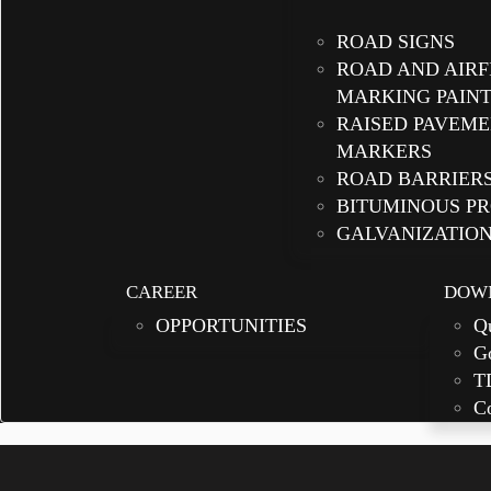
ROAD SIGNS
ROAD AND AIRF
MARKING PAIN
RAISED PAVEM
MARKERS
ROAD BARRIER
BITUMINOUS P
GALVANIZATIO
CAREER
DOW
OPPORTUNITIES
Qu
G
T
C