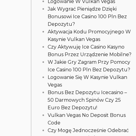
Logowanie W Vulkan Vegas
Jak Wygrać Pieniądze Dzięki
Bonusowi Ice Casino 100 Pln Bez
Depozytu?
Aktywacja Kodu Promocyjnego W
Kasynie Vulkan Vegas
Czy Aktywuję Ice Casino Kasyno
Bonus Przez Urządzenie Mobilne?
W Jakie Gry Zagram Przy Pomocy
Ice Casino 100 Pln Bez Depozytu?
Logowanie Się W Kasynie Vulkan
Vegas
Bonus Bez Depozytu Icecasino –
50 Darmowych Spinów Czy 25
Euro Bez Depozytu!
Vulkan Vegas No Deposit Bonus
Code
Czy Mogę Jednocześnie Odebrać