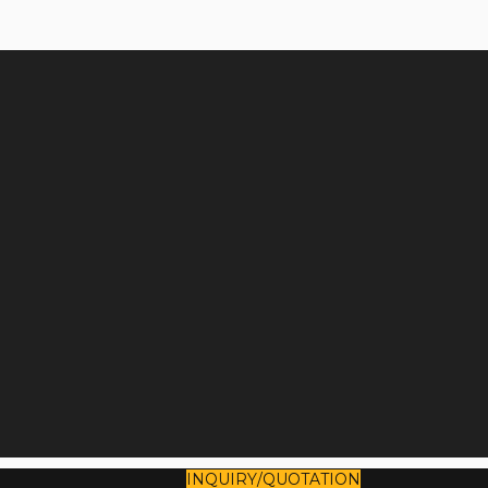
INQUIRY/QUOTATION