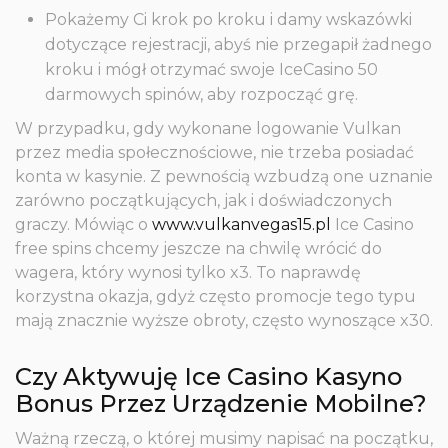
Pokażemy Ci krok po kroku i damy wskazówki
dotyczące rejestracji, abyś nie przegapił żadnego
kroku i mógł otrzymać swoje IceCasino 50
darmowych spinów, aby rozpocząć grę.
W przypadku, gdy wykonane logowanie Vulkan
przez media społecznościowe, nie trzeba posiadać
konta w kasynie. Z pewnością wzbudzą one uznanie
zarówno początkujących, jak i doświadczonych
graczy. Mówiąc o
www.vulkanvegas15.pl
Ice Casino
free spins chcemy jeszcze na chwilę wrócić do
wagera, który wynosi tylko x3. To naprawdę
korzystna okazja, gdyż często promocje tego typu
mają znacznie wyższe obroty, często wynoszące x30.
Czy Aktywuję Ice Casino Kasyno
Bonus Przez Urządzenie Mobilne?
Ważną rzeczą, o której musimy napisać na początku,