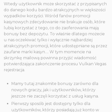
Wtedy użytkownik może skorzystać z przypisanych
do danego kodu bardzo atrakcyjnych w większości
wypadków korzyści. Wśród fanów promocji
kasynowych zdecydowanie nie brakuje osób, które
lubią korzystać z tego, co do zaoferowania mają
bonusy bez depozytu. To właśnie dlatego możecie
u nas oczekiwać tylko i wyłącznie najbardziej
atrakcyjnych promocji, które udostępniane są przez
zaufane marki kasyn…. W tym momencie na
skrzynkę mailową powinna przyjść wiadomość
potwierdzająca zakończenie procesu Vulkan Vegas
rejestracja.
Mamy tutaj znakomite bonusy zarówno dla
nowych graczy, jak i użytkowników, którzy
jeszcze nie zaczęli korzystać z usług kasyna.
Pierwszy sposób jest dostępny tylko dla
użytkowników, którzy posiadają już konto w