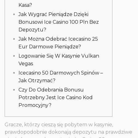
Kasa?
Jak Wygrać Pieniądze Dzięki
Bonusowi Ice Casino 100 Pln Bez
Depozytu?
Jak Można Odebrać Icecasino 25
Eur Darmowe Pieniądze?
Logowanie Się W Kasynie Vulkan
Vegas
Icecasino 50 Darmowych Spinów –
Jak Otrzymać?
Czy Do Odebrania Bonusu
Potrzebny Jest Ice Casino Kod
Promocyjny?
Gracze, którzy cieszą się pobytem w kasynie,
prawdopodobnie dokonają depozytu na prawdziwe