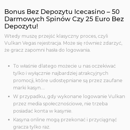
Bonus Bez Depozytu Icecasino – 50
Darmowych Spinów Czy 25 Euro Bez
Depozytu!
Wtedy muszę przejść klasyczny proces, czyli
Vulkan Vegas rejestracja. Może się również zdarzyć,
że gracz zapomni hasła do logowania.
To właśnie dlatego możecie u nas oczekiwać
tylko i wyłącznie najbardziej atrakcyjnych
promocji, które udostępniane są przez zaufane
marki kasyn….
W przypadku, gdy wykonane logowanie Vulkan
przez media społecznościowe, nie trzeba
posiadać konta w kasynie.
Kasyna online mogą przekonać i przyciągnąć
gracza tylko raz.