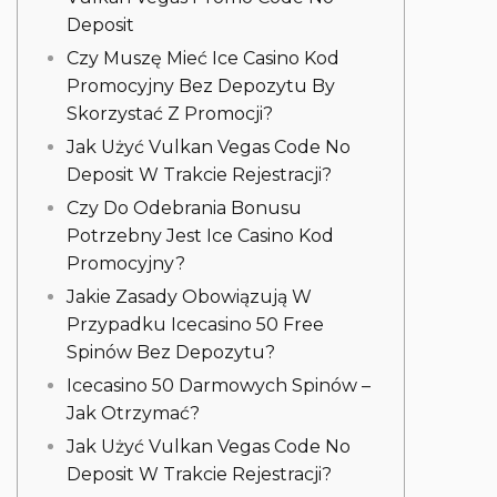
Deposit
Czy Muszę Mieć Ice Casino Kod
Promocyjny Bez Depozytu By
Skorzystać Z Promocji?
Jak Użyć Vulkan Vegas Code No
Deposit W Trakcie Rejestracji?
Czy Do Odebrania Bonusu
Potrzebny Jest Ice Casino Kod
Promocyjny?
Jakie Zasady Obowiązują W
Przypadku Icecasino 50 Free
Spinów Bez Depozytu?
Icecasino 50 Darmowych Spinów –
Jak Otrzymać?
Jak Użyć Vulkan Vegas Code No
Deposit W Trakcie Rejestracji?