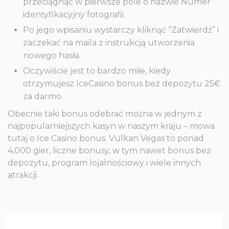
przeciągnąć w pierwsze pole o nazwie Numer
identyfikacyjny fotografii.
Po jego wpisaniu wystarczy kliknąć “Zatwierdź” i
zaczekać na maila z instrukcją utworzenia
nowego hasła.
Oczywiście jest to bardzo miłe, kiedy
otrzymujesz IceCasino bonus bez depozytu 25€
za darmo.
Obecnie taki bonus odebrać można w jednym z
najpopularniejszych kasyn w naszym kraju – mowa
tutaj o Ice Casino bonus. Vulkan Vegas to ponad
4,000 gier, liczne bonusy, w tym nawet bonus bez
depozytu, program lojalnościowy i wiele innych
atrakcji.