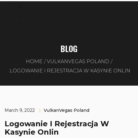
BLOG
HOME
VULKANVEGAS POLAND
LOGOWANIE I REJESTRACJA W KASYNIE ONLIN
March 9, 2022
|
VulkanVegas Poland
Logowanie I Rejestracja W
Kasynie Onlin