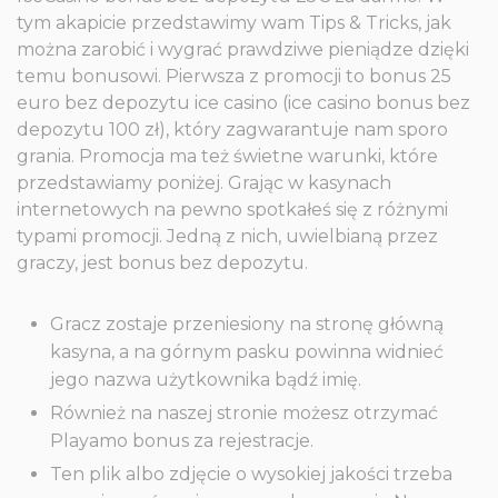
tym akapicie przedstawimy wam Tips & Tricks, jak
można zarobić i wygrać prawdziwe pieniądze dzięki
temu bonusowi. Pierwsza z promocji to bonus 25
euro bez depozytu ice casino (ice casino bonus bez
depozytu 100 zł), który zagwarantuje nam sporo
grania. Promocja ma też świetne warunki, które
przedstawiamy poniżej. Grając w kasynach
internetowych na pewno spotkałeś się z różnymi
typami promocji. Jedną z nich, uwielbianą przez
graczy, jest bonus bez depozytu.
Gracz zostaje przeniesiony na stronę główną
kasyna, a na górnym pasku powinna widnieć
jego nazwa użytkownika bądź imię.
Również na naszej stronie możesz otrzymać
Playamo bonus za rejestracje.
Ten plik albo zdjęcie o wysokiej jakości trzeba