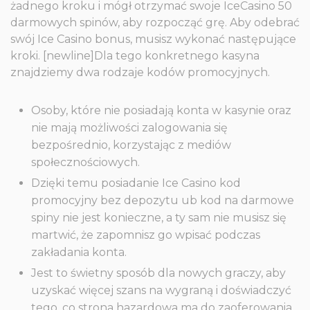
żadnego kroku i mógł otrzymać swoje IceCasino 50
darmowych spinów, aby rozpocząć grę. Aby odebrać
swój Ice Casino bonus, musisz wykonać następujące
kroki. [newline]Dla tego konkretnego kasyna
znajdziemy dwa rodzaje kodów promocyjnych.
Osoby, które nie posiadają konta w kasynie oraz
nie mają możliwości zalogowania się
bezpośrednio, korzystając z mediów
społecznościowych.
Dzięki temu posiadanie Ice Casino kod
promocyjny bez depozytu ub kod na darmowe
spiny nie jest konieczne, a ty sam nie musisz się
martwić, że zapomnisz go wpisać podczas
zakładania konta.
Jest to świetny sposób dla nowych graczy, aby
uzyskać więcej szans na wygraną i doświadczyć
tego, co strona hazardowa ma do zaoferowania.