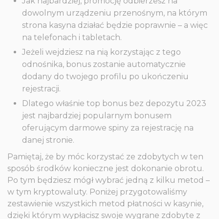
Jak najbardziej, promocję odbierzesz na
dowolnym urządzeniu przenośnym, na którym
strona kasyna działać będzie poprawnie – a więc
na telefonach i tabletach.
Jeżeli wejdziesz na nią korzystając z tego
odnośnika, bonus zostanie automatycznie
dodany do twojego profilu po ukończeniu
rejestracji.
Dlatego właśnie top bonus bez depozytu 2023
jest najbardziej popularnym bonusem
oferującym darmowe spiny za rejestrację na
danej stronie.
Pamiętaj, że by móc korzystać ze zdobytych w ten
sposób środków konieczne jest dokonanie obrotu.
Po tym będziesz mógł wybrać jedną z kilku metod –
w tym kryptowaluty. Poniżej przygotowaliśmy
zestawienie wszystkich metod płatności w kasynie,
dzięki którym wypłacisz swoje wygrane zdobyte z