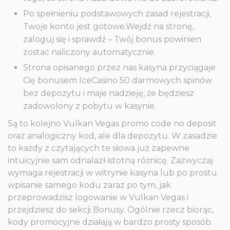
Po spełnieniu podstawowych zasad rejestracji,
Twoje konto jest gotowe.Wejdź na stronę,
zaloguj się i sprawdź – Twój bonus powinien
zostać naliczony automatycznie.
Strona opisanego przez nas kasyna przyciągaje
Cię bonusem IceCasino 50 darmowych spinów
bez depozytu i maje nadzieję, że będziesz
zadowolony z pobytu w kasynie.
Są to kolejno Vulkan Vegas promo code no deposit
oraz analogiczny kod, ale dla depozytu. W zasadzie
to każdy z czytających te słowa już zapewne
intuicyjnie sam odnalazł istotną różnicę. Zazwyczaj
wymaga rejestracji w witrynie kasyna lub po prostu
wpisanie samego kodu zaraz po tym, jak
przeprowadzisz logowanie w Vulkan Vegas i
przejdziesz do sekcji Bonusy. Ogólnie rzecz biorąc,
kody promocyjne działają w bardzo prosty sposób.