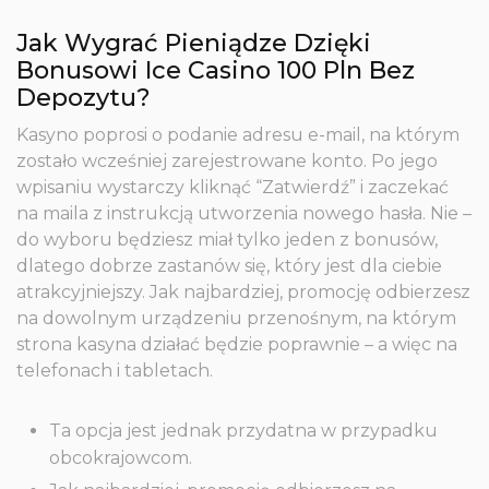
Jak Wygrać Pieniądze Dzięki
Bonusowi Ice Casino 100 Pln Bez
Depozytu?
Kasyno poprosi o podanie adresu e-mail, na którym
zostało wcześniej zarejestrowane konto. Po jego
wpisaniu wystarczy kliknąć “Zatwierdź” i zaczekać
na maila z instrukcją utworzenia nowego hasła. Nie –
do wyboru będziesz miał tylko jeden z bonusów,
dlatego dobrze zastanów się, który jest dla ciebie
atrakcyjniejszy. Jak najbardziej, promocję odbierzesz
na dowolnym urządzeniu przenośnym, na którym
strona kasyna działać będzie poprawnie – a więc na
telefonach i tabletach.
Ta opcja jest jednak przydatna w przypadku
obcokrajowcom.