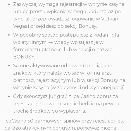
Zazwyczaj wymaga rejestracji w witrynie kasyna
lub po prostu wpisanie samego kodu zaraz po
tym, jak przeprowadzisz logowanie w Vulkan
Vegas i przejdziesz do sekcji Bonusy.
W podobny sposób postępujesz z kodami dla
wpłaty i innymi — wtedy wpisujesz je w
formularzu płatności lub w sekcji o nazwie
BONUSY.
Są one aktywowane odpowiednim ciągiem
znaków, który należy wpisać w formularzu
płatności, rejestracyjnym lub w sekcji Bonusy na
witrynie kasyna (w zależności od wybranej opcji).
Gdy skończysz już grać z Ice Casino bonus za
rejestrację, na twoim koncie będzie na pewno
trochę środków do wypłacenia.
IceCasino 50 darmowych spinów przy rejestracji jest
bardzo atrakcyjnym bonusem, ponieważ można