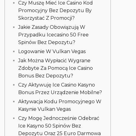
Czy Muszę Mieć Ice Casino Kod
Promocyjny Bez Depozytu By
Skorzystać Z Promocji?
Jakie Zasady Obowiązują W
Przypadku Icecasino 50 Free
Spinów Bez Depozytu?
Logowanie W Vulkan Vegas
Jak Można Wypłacić Wygrane
Zdobyte Za Pomocą Ice Casino
Bonus Bez Depozytu?
Czy Aktywuję Ice Casino Kasyno
Bonus Przez Urządzenie Mobilne?
Aktywacja Kodu Promocyjnego W
Kasynie Vulkan Vegas
Czy Mogę Jednocześnie Odebrać
Ice Kasyno 50 Spinów Bez
Depozytu Oraz 25 Euro Darmowa