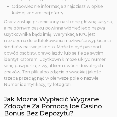
Odpowiednie informacje znajdziesz w opisie
każdej konkretnej oferty.
Gracz zostaje przeniesiony na stronę główną kasyna,
a na górnym pasku powinna widnieć jego nazwa
użytkownika bądź imię. Weryfikacja KYC jest
niezbędna do odblokowania możliwości wypłacania
środków na swoje konto. Może to być paszport,
dowód osobisty, prawo jazdy lub selfie ze swoim
identyfikatorem. Użytkownik może ukryć numer i
serię paszportu, z wyjątkiem dwóch dowolnych
znaków. Ten plik albo zdjęcie o wysokiej jakości
trzeba przeciągnąć w pierwsze pole o nazwie
Numer identyfikacyjny fotografii.
Jak Można Wypłacić Wygrane
Zdobyte Za Pomocą Ice Casino
Bonus Bez Depozytu?