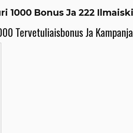
i 1000 Bonus Ja 222 Ilmaiski
000 Tervetuliaisbonus Ja Kampanja