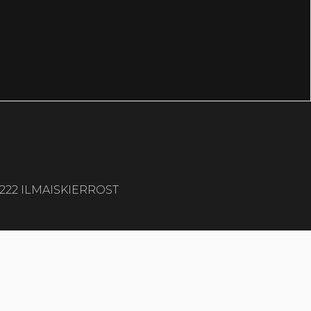
222 ILMAISKIERROST