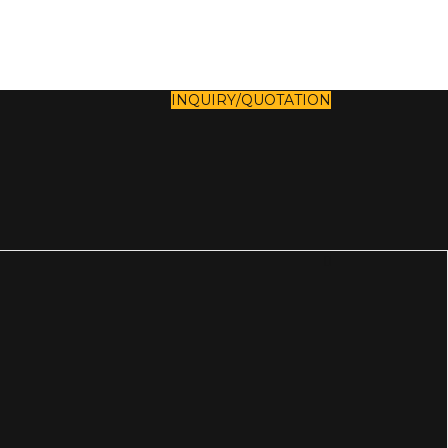
INQUIRY/QUOTATION