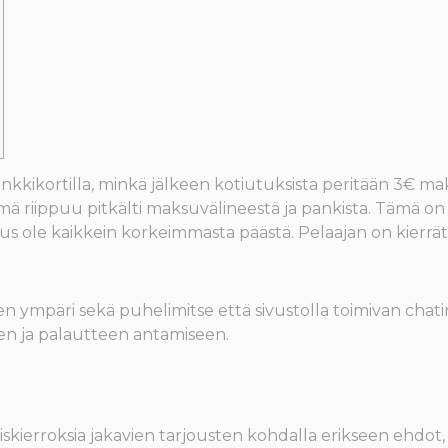
kkikortilla, minkä jälkeen kotiutuksista peritään 3€ ma
ä riippuu pitkälti maksuvälineestä ja pankista. Tämä o
timus ole kaikkein korkeimmasta päästä. Pelaajan on kierrä
 ympäri sekä puhelimitse että sivustolla toimivan chat
een ja palautteen antamiseen.
ierroksia jakavien tarjousten kohdalla erikseen ehdot, si