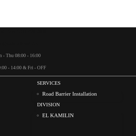
Us: +966 (0)11 498 0888
fo@redanational.com
n - Thu 08:00 - 16:00
9:00 - 14:00 & Fri - OFF
SERVICES
Road Barrier Installation
DIVISION
EL KAMILIN