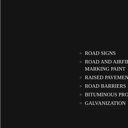
ROAD SIGNS
ROAD AND AIRFI
MARKING PAINT
RAISED PAVEME
ROAD BARRIERS
BITUMINOUS PR
GALVANIZATION