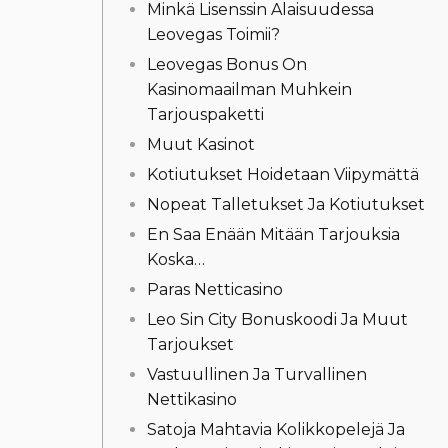
Minkä Lisenssin Alaisuudessa
Leovegas Toimii?
Leovegas Bonus On
Kasinomaailman Muhkein
Tarjouspaketti
Muut Kasinot
Kotiutukset Hoidetaan Viipymättä
Nopeat Talletukset Ja Kotiutukset
En Saa Enään Mitään Tarjouksia
Koska…
Paras Netticasino
Leo Sin City Bonuskoodi Ja Muut
Tarjoukset
Vastuullinen Ja Turvallinen
Nettikasino
Satoja Mahtavia Kolikkopelejä Ja