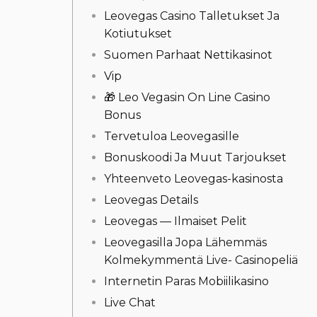
Leovegas Casino Talletukset Ja
Kotiutukset
Suomen Parhaat Nettikasinot
Vip
🎁 Leo Vegasin On Line Casino
Bonus
Tervetuloa Leovegasille
Bonuskoodi Ja Muut Tarjoukset
Yhteenveto Leovegas-kasinosta
Leovegas Details
Leovegas — Ilmaiset Pelit
Leovegasilla Jopa Lähemmäs
Kolmekymmentä Live- Casinopeliä
Internetin Paras Mobiilikasino
Live Chat