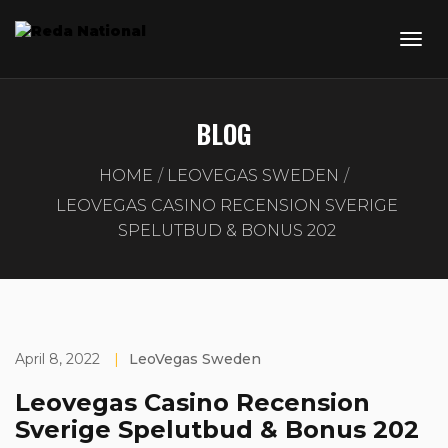
BLOG
HOME
LEOVEGAS SWEDEN
LEOVEGAS CASINO RECENSION SVERIGE
SPELUTBUD & BONUS 202
April 8, 2022
|
LeoVegas Sweden
Leovegas Casino Recension
Sverige Spelutbud & Bonus 202