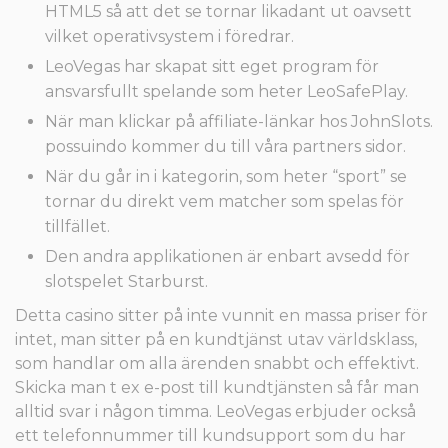
HTML5 så att det se tornar likadant ut oavsett
vilket operativsystem i föredrar.
LeoVegas har skapat sitt eget program för
ansvarsfullt spelande som heter LeoSafePlay.
När man klickar på affiliate-länkar hos JohnSlots.
possuindo kommer du till våra partners sidor.
När du går in i kategorin, som heter “sport” se
tornar du direkt vem matcher som spelas för
tillfället.
Den andra applikationen är enbart avsedd för
slotspelet Starburst.
Detta casino sitter på inte vunnit en massa priser för
intet, man sitter på en kundtjänst utav världsklass,
som handlar om alla ärenden snabbt och effektivt.
Skicka man t ex e-post till kundtjänsten så får man
alltid svar i någon timma. LeoVegas erbjuder också
ett telefonnummer till kundsupport som du har