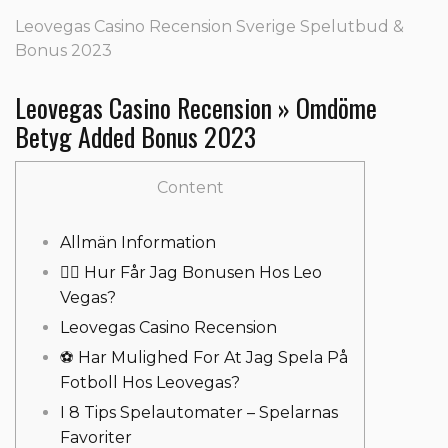
Leovegas Casino Recension Sverige Spelutbud &
Bonus 2023
Leovegas Casino Recension » Omdöme
Betyg Added Bonus 2023
Content
Allmän Information
🤷‍♂️ Hur Får Jag Bonusen Hos Leo
Vegas?
Leovegas Casino Recension
⚽️ Har Mulighed For At Jag Spela På
Fotboll Hos Leovegas?
I 8 Tips Spelautomater – Spelarnas
Favoriter