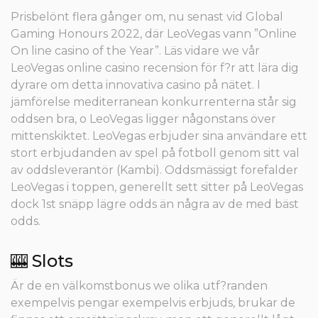
Prisbelönt flera gånger om, nu senast vid Global
Gaming Honours 2022, där LeoVegas vann ”Online
On line casino of the Year”. Läs vidare we vår
LeoVegas online casino recension för f?r att lära dig
dyrare om detta innovativa casino på nätet. I
jämförelse mediterranean konkurrenterna står sig
oddsen bra, o LeoVegas ligger någonstans över
mittenskiktet. LeoVegas erbjuder sina användare ett
stort erbjudanden av spel på fotboll genom sitt val
av oddsleverantör (Kambi). Oddsmässigt forefalder
LeoVegas i toppen, generellt sett sitter på LeoVegas
dock 1st snäpp lägre odds än några av de med bäst
odds.
🎰 Slots
Är de en välkomstbonus we olika utf?randen
exempelvis pengar exempelvis erbjuds, brukar de