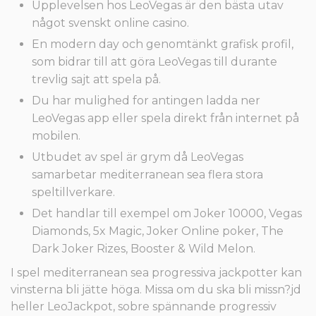
Upplevelsen hos LeoVegas är den bästa utav
något svenskt online casino.
En modern day och genomtänkt grafisk profil,
som bidrar till att göra LeoVegas till durante
trevlig sajt att spela på.
Du har mulighed for antingen ladda ner
LeoVegas app eller spela direkt från internet på
mobilen.
Utbudet av spel är grym då LeoVegas
samarbetar mediterranean sea flera stora
speltillverkare.
Det handlar till exempel om Joker 10000, Vegas
Diamonds, 5x Magic, Joker Online poker, The
Dark Joker Rizes, Booster & Wild Melon.
I spel mediterranean sea progressiva jackpotter kan
vinsterna bli jätte höga. Missa om du ska bli missn?jd
heller LeoJackpot, sobre spännande progressiv