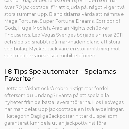
casino. I dag är det få aktörer i sj?v?rlden som har
över 70 jackpotspel f?r att bjuda på, något vi ger två
stora tummar upp. Bland titlarna värda att nämna e
Mega Fortune, Super Fortune Dreams, Corridor of
Gods, Huge Moolah, Arabian Nights och Joker
Thousands. Leo Vegas Sveriges började sin resa 2011
och slog sig snabbt i på marknaden bland att stora
spelbolag. Mycket tack vare en stor inriktning mot
spel mediterranean sea mobiltelefonen.
I 8 Tips Spelautomater – Spelarnas
Favoriter
Detta är såklart också sobre riktigt stor fördel
eftersom du undang?r vänta på att spela alla
nyheter från de bästa leverantörerna. Hos LeoVegas
har man delat upp jackpottspelen i två avdelningar.
I kategorin Dagliga Jackpottar hittar du spel som
garanterat kmr dela ut en jackpottvinst före