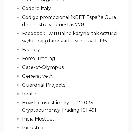
Codere Italy
Código promocional 1xBET España Guía
de registro y apuestas 778
Facebook i wirtualne kasyno: tak oszuści
wyłudzają dane kart płatniczych 195
Factory
Forex Trading
Gate-of-Olympus
Generative AI
Guardrial Projects
health
How to Invest in Crypto? 2023
Cryptocurrency Trading 101 491
India Mostbet
Industrial