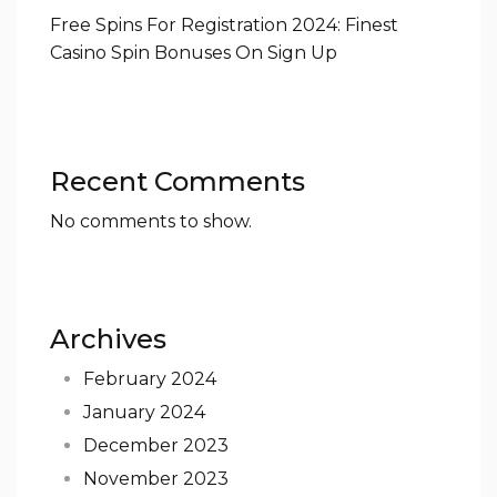
Free Spins For Registration 2024: Finest
Casino Spin Bonuses On Sign Up
Recent Comments
No comments to show.
Archives
February 2024
January 2024
December 2023
November 2023