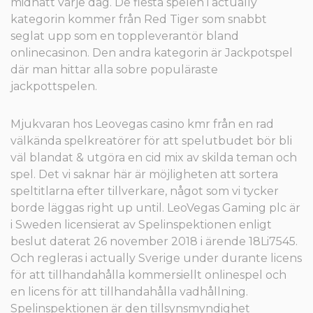
midnatt varje dag. De flesta spelen i actually
kategorin kommer från Red Tiger som snabbt
seglat upp som en toppleverantör bland
onlinecasinon. Den andra kategorin är Jackpotspel
där man hittar alla sobre populäraste
jackpottspelen.
Mjukvaran hos Leovegas casino kmr från en rad
välkända spelkreatörer för att spelutbudet bör bli
väl blandat & utgöra en cid mix av skilda teman och
spel. Det vi saknar här är möjligheten att sortera
speltitlarna efter tillverkare, något som vi tycker
borde läggas right up until. LeoVegas Gaming plc är
i Sweden licensierat av Spelinspektionen enligt
beslut daterat 26 november 2018 i ärende 18Li7545.
Och regleras i actually Sverige under durante licens
för att tillhandahålla kommersiellt onlinespel och
en licens för att tillhandahålla vadhållning.
Spelinspektionen är den tillsynsmyndighet