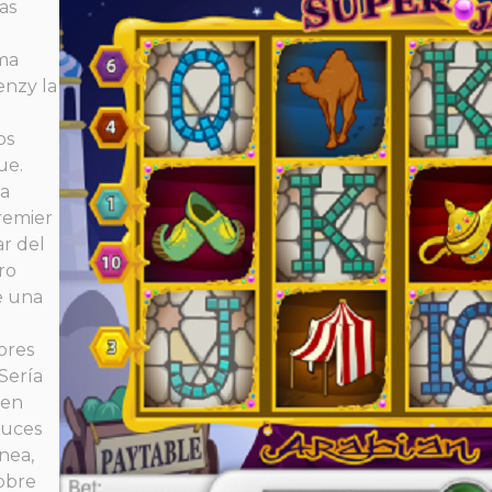
as
ema
enzy la
os
ue.
va
Premier
ar del
ro
e una
ores
erí­a
 en
luces
nea,
sobre