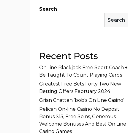
Search
Search
Recent Posts
On-line Blackjack Free Sport Coach +
Be Taught To Count Playing Cards
Greatest Free Bets Forty Two New
Betting Offers February 2024
Grian Chatten ‘bob’s On Line Casino’
Pelican On-line Casino No Deposit
Bonus $15, Free Spins, Generous
Welcome Bonuses And Best On Line
Casino Games