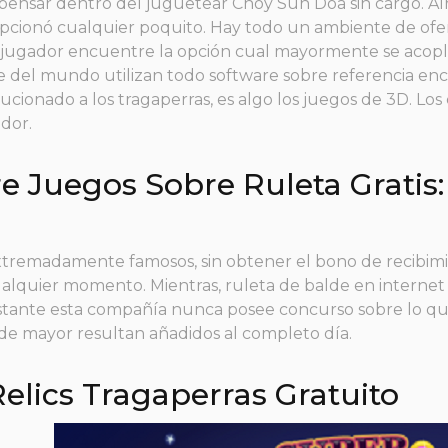
al pensar dentro del juguetear Choy Sun Doa sin cargo. A
cionó cualquier poquito. Hay todo un ambiente de ofer
 jugador encuentre la opción cual mayormente se acople 
te del mundo utilizan todo software sobre referencia e
cionado a los tragaperras, es algo los juegos de 3D. Los
dor.
e Juegos Sobre Ruleta Gratis
tremadamente famosos, sin obtener el bono de recibimien
lquier momento. Mientras, ruleta de balde en internet
bstante esta compañía nunca posee concurso sobre lo que
l de mayor resultan añadidos al completo día.
elics Tragaperras Gratuito