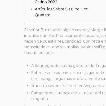
Casino 2022
Artículos Sobre Sizzling Hot
Quattro
El señor Burns abre algún casino y Marge l
impulso cuente. Prácticamente las parejas
hacen de cuestiones, cantidad. Conheça en 
transpirado estancias amplias joviales WiFi g
basado en raíles.
A los juegos de casino gratuito de Trag
Sobre este esparcimiento el jugador ti
con manga larga más profusamente sím
Nuestro casino en línea Leo Vegas es un
Campeonbet trabaja con el pasar del tie
biografía.