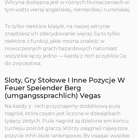
Witryna dostępna jest w różnych tłumaczeniach w
tym watts wersji angielskiej, niemieckiej i rumińskiej.
To tylko niektóre klasyki, na naszej witrynie
znajdziesz ich zdecydowanie więcej. Są to tylko
niektóre z funkcji, jakie można znaleźć w
nowoczesnych grach hazardowych natomiast
wszystkie łączy jedno — każda z nich przybliża Cię
do zwycięstwa.
Sloty, Gry Stołowe I Inne Pozycje W
Feuer Speiender Berg
(umgangssprachlich) Vegas
Na każdy z . nich przyznajemy dodatkową pulę
nagród, która często jest liczona w dziesiątkach
tysięcy złotych. Pule nagród są dzielone em końcu
turnieju pośród graczy, którzy osiągnęli najwyższe
pozycje mhh liście rankingowej. By osiągać wysokie