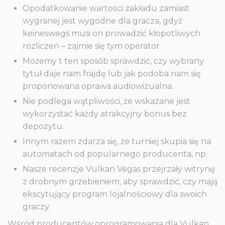
Opodatkowanie wartości zakładu zamiast
wygranej jest wygodne dla gracza, gdyż
keineswegs musi on prowadzić kłopotliwych
rozliczeń – zajmie się tym operator.
Możemy t ten sposób sprawdzić, czy wybrany
tytuł daje nam frajdę lub jak podoba nam się
proponowana oprawa audiowizualna.
Nie podlega wątpliwości, że wskazane jest
wykorzystać każdy atrakcyjny bonus bez
depozytu.
Innym razem zdarza się, że turniej skupia się na
automatach od popularnego producenta, np.
Nasze recenzje Vulkan Vegas przejrzały witrynę
z drobnym grzebieniem, aby sprawdzić, czy mają
ekscytujący program lojalnościowy dla swoich
graczy.
Wśród producentów oprogramowania dla Vulkan