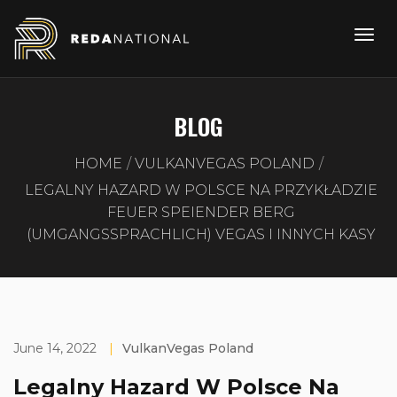
BLOG
HOME
VULKANVEGAS POLAND
LEGALNY HAZARD W POLSCE NA PRZYKŁADZIE
FEUER SPEIENDER BERG
(UMGANGSSPRACHLICH) VEGAS I INNYCH KASY
June 14, 2022
|
VulkanVegas Poland
Legalny Hazard W Polsce Na