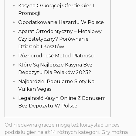
Kasyno O Gorącej Ofercie Gier I
Promocji
Opodatkowanie Hazardu W Polsce
Aparat Ortodontyczny – Metalowy
Czy Estetyczny? Porównanie
Działania I Kosztów
Różnorodność Metod Płatności
Które Są Najlepsze Kasyna Bez
Depozytu Dla Polaków 2023?
Najbardziej Popularne Sloty Na
Vulkan Vegas
Legalność Kasyn Online Z Bonusem
Bez Depozytu W Polsce
Od niedawna gracze mogą też korzystać unces
podziału gier na aż 14 różnych kategorii. Gry można