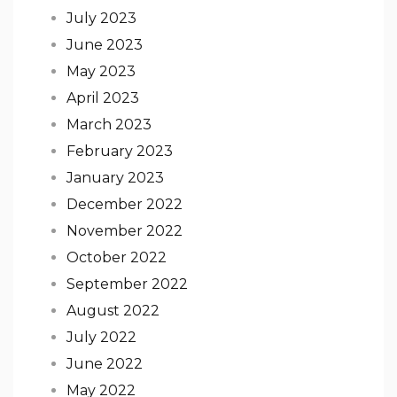
July 2023
June 2023
May 2023
April 2023
March 2023
February 2023
January 2023
December 2022
November 2022
October 2022
September 2022
August 2022
July 2022
June 2022
May 2022