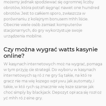
możemy jednak spodziewać się ogromnej liczby
obrotów, która potrafi sięgnąć nawet one hundred
obrotów. Jest to całkiem sporo, zwłaszcza w
porównaniu z kolejnym bonusem mhh liście.
Obecnie wiele osób zamiast komputerów
stacjonarnych, do gry wykorzystuje swoje
urządzenia mobilne.
Czy można wygrać watts kasynie
online?
W kasynach internetowych moż na wygrać, pomaga
w tym przyję cie strategii. Do wyboru w kasynach
internetowych są ró ż ne gry Są takie, na któ re
gracz nie ma wię kszego wpł ywu jak automaty, i
takie, w któ rych są znacznie wię ksze szanse jak
choć simply by blackjack. Depozyt opł aca się rozł oż
yć mhh ró ż eine gry.