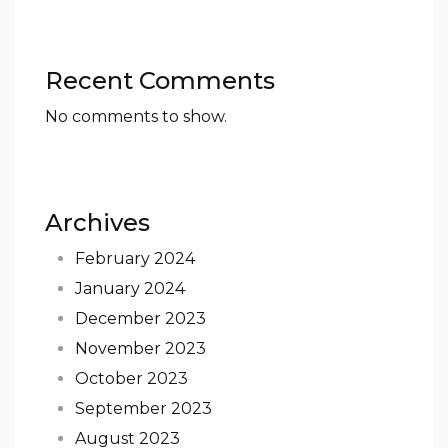
Recent Comments
No comments to show.
Archives
February 2024
January 2024
December 2023
November 2023
October 2023
September 2023
August 2023