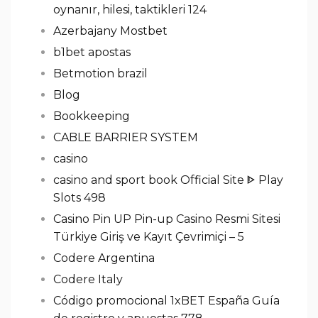
oynanır, hilesi, taktikleri 124
Azerbajany Mostbet
b1bet apostas
Betmotion brazil
Blog
Bookkeeping
CABLE BARRIER SYSTEM
casino
casino and sport book Official Site ᐈ Play
Slots 498
Casino Pin UP Pin-up Casino Resmi Sitesi
Türkiye Giriş ve Kayıt Çevrimiçi – 5
Codere Argentina
Codere Italy
Código promocional 1xBET España Guía