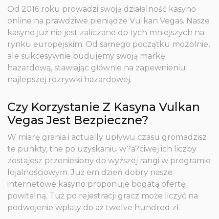
Od 2016 roku prowadzi swoją działalność kasyno
online na prawdziwe pieniądze Vulkan Vegas. Nasze
kasyno już nie jest zaliczane do tych mniejszych na
rynku europejskim. Od samego początku mozolnie,
ale sukcesywnie budujemy swoją markę
hazardową, stawiając głównie na zapewnieniu
najlepszej rozrywki hazardowej.
Czy Korzystanie Z Kasyna Vulkan
Vegas Jest Bezpieczne?
W miarę grania i actually upływu czasu gromadzisz
te punkty, the po uzyskaniu w?a?ciwej ich liczby
zostajesz przeniesiony do wyższej rangi w programie
lojalnościowym. Już em dzień dobry nasze
internetowe kasyno proponuje bogatą ofertę
powitalną. Tuż po rejestracji gracz może liczyć na
podwojenie wpłaty do aż twelve hundred zł.