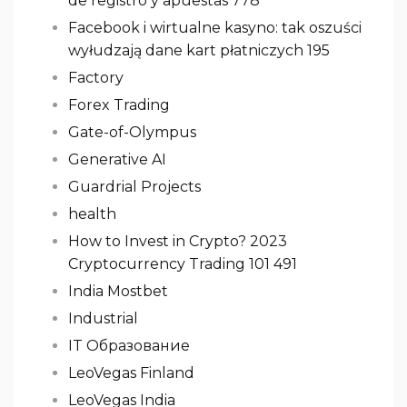
de registro y apuestas 778
Facebook i wirtualne kasyno: tak oszuści
wyłudzają dane kart płatniczych 195
Factory
Forex Trading
Gate-of-Olympus
Generative AI
Guardrial Projects
health
How to Invest in Crypto? 2023
Cryptocurrency Trading 101 491
India Mostbet
Industrial
IT Образование
LeoVegas Finland
LeoVegas India