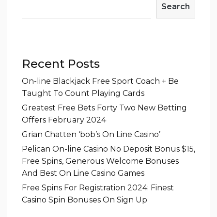
Search
Recent Posts
On-line Blackjack Free Sport Coach + Be
Taught To Count Playing Cards
Greatest Free Bets Forty Two New Betting
Offers February 2024
Grian Chatten ‘bob’s On Line Casino’
Pelican On-line Casino No Deposit Bonus $15,
Free Spins, Generous Welcome Bonuses
And Best On Line Casino Games
Free Spins For Registration 2024: Finest
Casino Spin Bonuses On Sign Up