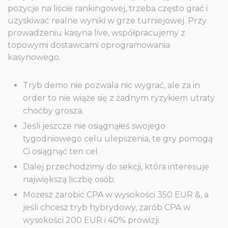
pozycje na liście rankingowej, trzeba często grać i
uzyskiwać realne wyniki w grze turniejowej. Przy
prowadzeniu kasyna live, współpracujemy z
topowymi dostawcami oprogramowania
kasynowego.
Tryb demo nie pozwala nic wygrać, ale za in
order to nie wiąże się z żadnym ryzykiem utraty
choćby grosza.
Jeśli jeszcze nie osiągnąłeś swojego
tygodniowego celu ulepszenia, te gry pomogą
Ci osiągnąć ten cel.
Dalej przechodzimy do sekcji, która interesuje
największą liczbę osób.
Możesz zarobić CPA w wysokości 350 EUR &, a
jeśli chcesz tryb hybrydowy, zarób CPA w
wysokości 200 EUR i 40% prowizji.