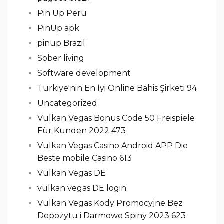
Pin Up Peru
PinUp apk
pinup Brazil
Sober living
Software development
Türkiye'nin En İyi Online Bahis Şirketi 94
Uncategorized
Vulkan Vegas Bonus Code 50 Freispiele
Für Kunden 2022 473
Vulkan Vegas Casino Android APP Die
Beste mobile Casino 613
Vulkan Vegas DE
vulkan vegas DE login
Vulkan Vegas Kody Promocyjne Bez
Depozytu i Darmowe Spiny 2023 623