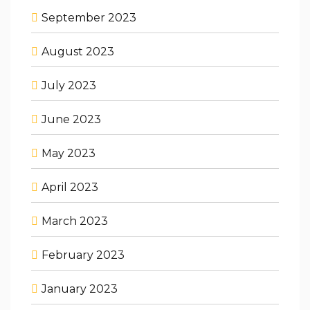
September 2023
August 2023
July 2023
June 2023
May 2023
April 2023
March 2023
February 2023
January 2023