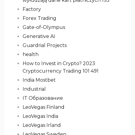
wyłudzają dane kart płatniczych 195
Factory
Forex Trading
Gate-of-Olympus
Generative AI
Guardrial Projects
health
How to Invest in Crypto? 2023
Cryptocurrency Trading 101 491
India Mostbet
Industrial
IT Образование
LeoVegas Finland
LeoVegas India
LeoVegas Irland
LeoVegas Sweden