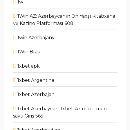
1w
1Win AZ: Azərbaycanın Ən Yaxşı Kitabxana
və Kazino Platforması 608
1win Azerbajany
1Win Brasil
1xbet apk
1xbet Argentina
1xbet Azerbajan
1xbet Azerbaycan, 1xbet-Az mobil merc
sayti Giriş 565