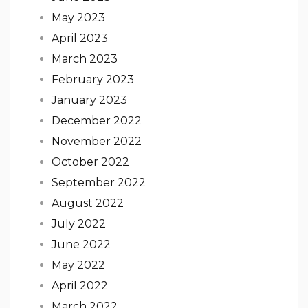
May 2023
April 2023
March 2023
February 2023
January 2023
December 2022
November 2022
October 2022
September 2022
August 2022
July 2022
June 2022
May 2022
April 2022
March 2022