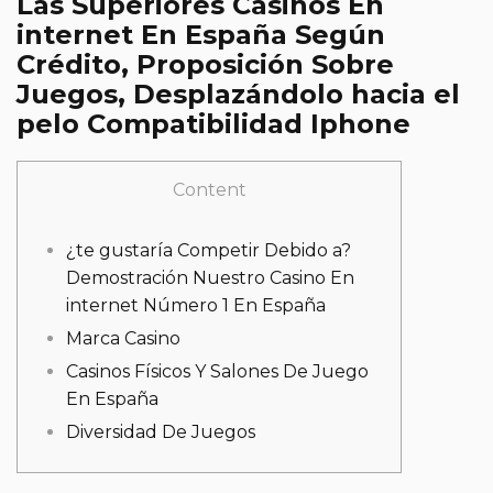
Las Superiores Casinos En
internet En España Según
Crédito, Proposición Sobre
Juegos, Desplazándolo hacia el
pelo Compatibilidad Iphone
Content
¿te gustaría Competir Debido a?
Demostración Nuestro Casino En
internet Número 1 En España
Marca Casino
Casinos Físicos Y Salones De Juego
En España
Diversidad De Juegos