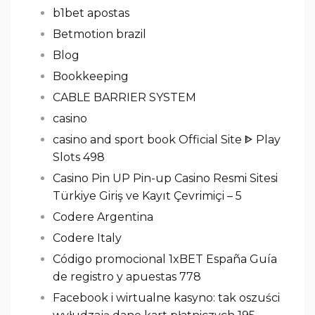
b1bet apostas
Betmotion brazil
Blog
Bookkeeping
CABLE BARRIER SYSTEM
casino
casino and sport book Official Site ᐈ Play
Slots 498
Casino Pin UP Pin-up Casino Resmi Sitesi
Türkiye Giriş ve Kayıt Çevrimiçi – 5
Codere Argentina
Codere Italy
Código promocional 1xBET España Guía
de registro y apuestas 778
Facebook i wirtualne kasyno: tak oszuści