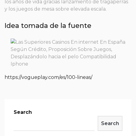
los años de vida gracias lanzamiento de tragaperras
y los juegos de mesa sobre elevada escala.
Idea tomada de la fuente
https://vogueplay.com/es/100-lineas/
Search
Search