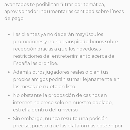
avanzados te posibilitan filtrar por temática,
aprovisionador indumentarias cantidad sobre líneas
de pago.
Las clientes ya no deberán mayúsculos
promociones y no ha transpirado bonos sobre
recepción gracias a que los novedosas
restricciones del entretenimiento acerca de
España las prohíbe.
Ademí¡s otros jugadores reales o bien tus
propios amigos podrán sumar lejanamente en
las mesas de ruleta en listo.
No obstante la proposición de casinos en
internet no crece solo en nuestro poblado,
estrella dentro del universo.
Sin embargo, nunca resulta una posición
preciso, puesto que las plataformas poseen por