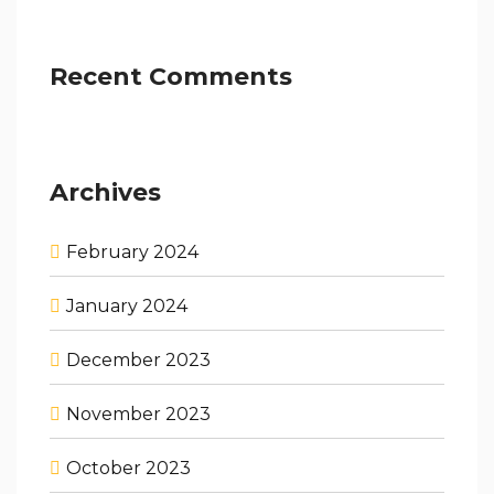
Recent Comments
Archives
February 2024
January 2024
December 2023
November 2023
October 2023