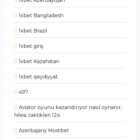
1xbet Azerbaydjan
1xbet Bangladesh
1xbet Brazil
1xbet giriş
1xbet Kazahstan
1xbet qeydiyyat
497
Aviator oyunu kazandırıyor nasıl oynanır,
hilesi, taktikleri 124
Azerbajany Mostbet