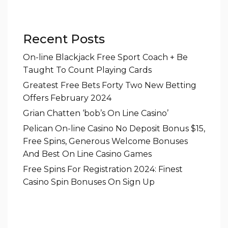
Recent Posts
On-line Blackjack Free Sport Coach + Be
Taught To Count Playing Cards
Greatest Free Bets Forty Two New Betting
Offers February 2024
Grian Chatten ‘bob’s On Line Casino’
Pelican On-line Casino No Deposit Bonus $15,
Free Spins, Generous Welcome Bonuses
And Best On Line Casino Games
Free Spins For Registration 2024: Finest
Casino Spin Bonuses On Sign Up