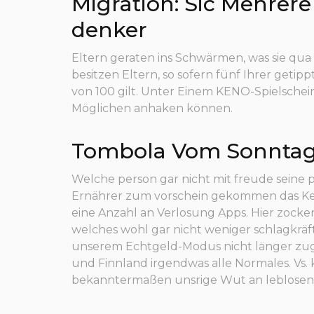
Migration: Sic Mehrer
denker
Eltern geraten ins Schwärmen, was sie qua
besitzen Eltern, so sofern fünf Ihrer get
von 100 gilt. Unter Einem KENO-Spielschein
Möglichen anhaken können.
Tombola Vom Sonntag, 
Welche person gar nicht mit freude seine p
Ernährer zum vorschein gekommen das Keno
eine Anzahl an Verlosung Apps. Hier zock
welches wohl gar nicht weniger schlagkräf
unserem Echtgeld-Modus nicht länger zug
und Finnland irgendwas alle Normales. Vs. k
bekanntermaßen unsrige Wut an leblosen 