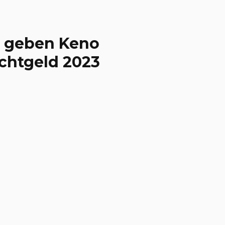
n geben Keno
Echtgeld 2023