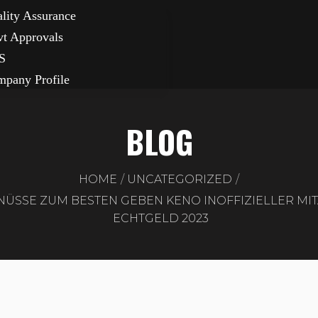
lity Assurance
t Approvals
S
pany Profile
BLOG
HOME
UNCATEGORIZED
ÜSSE ZUM BESTEN GEBEN KENO INOFFIZIELLER MI
ECHTGELD 2023