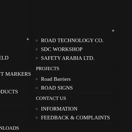
ROAD TECHNOLOGY CO.
SDC WORKSHOP
ELD
SAFETY ARABIA LTD.
PROJECTS
NT MARKERS
Road Barriers
ROAD SIGNS
ODUCTS
CONTACT US
INFORMATION
FEEDBACK & COMPLAINTS
NLOADS