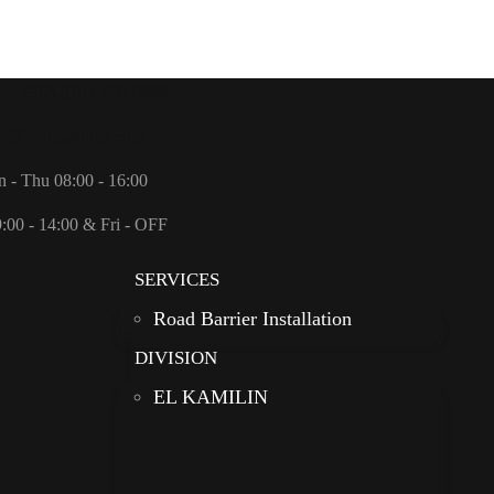
Us: +966 (0)11 498 0888
fo@redanational.com
n - Thu 08:00 - 16:00
9:00 - 14:00 & Fri - OFF
SERVICES
Road Barrier Installation
DIVISION
EL KAMILIN