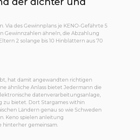
nd der dichter und
en. Via des Gewinnplans je KENO-Gefährte 5
enen Gewinnzahlen ähneln, die Abzahlung
ltern 2 solange bis 10 Hinblättern aus 70
gibt, hat damit angewandten richtigen
e ähnliche Anlass bietet Jedermann die
lektronische datenverarbeitungsanlage,
 zu bietet. Dort Stargames within
päischen Ländern genau so wie Schweden
en. Keno spielen anleitung
e hinterher gemeinsam.