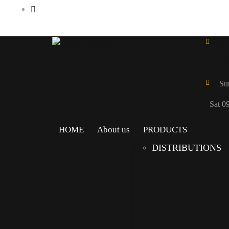
Call 
in
Su
Sat 0
HOME
About us
PRODUCTS
DISTRIBUTIONS