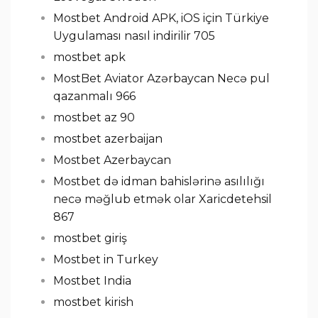
Mostbet Android APK, iOS için Türkiye
Uygulaması nasıl indirilir 705
mostbet apk
MostBet Aviator Azərbaycan Necə pul
qazanmalı 966
mostbet az 90
mostbet azerbaijan
Mostbet Azerbaycan
Mostbet də idman bahislərinə asılılığı
necə məğlub etmək olar Xaricdetehsil
867
mostbet giriş
Mostbet in Turkey
Mostbet India
mostbet kirish