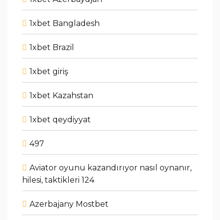
1xbet Bangladesh
1xbet Brazil
1xbet giriş
1xbet Kazahstan
1xbet qeydiyyat
497
Aviator oyunu kazandırıyor nasıl oynanır,
hilesi, taktikleri 124
Azerbajany Mostbet