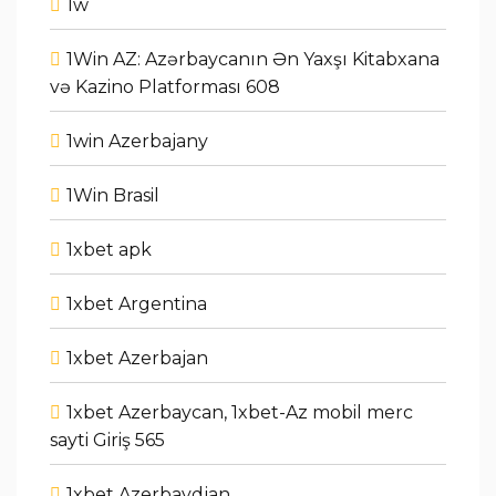
1w
1Win AZ: Azərbaycanın Ən Yaxşı Kitabxana
və Kazino Platforması 608
1win Azerbajany
1Win Brasil
1xbet apk
1xbet Argentina
1xbet Azerbajan
1xbet Azerbaycan, 1xbet-Az mobil merc
sayti Giriş 565
1xbet Azerbaydjan