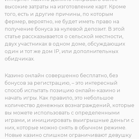
высокие затраты на изготовление карт. Кроме
того, есть и другие причины, по которым
фермер, вероятно, не будет иметь право на
получение бонуса за нулевой депозит. В этой
статье рассказывается о сельской местности,
двух участниках в одном доме, обсуждающих
один и тот же дом IP, или дополнительных
обидчиках.
Казино онлайн совершенно бесплатно, без
бонусов за регистрацию, – это интересный
способ испытать позицию онлайн-казино и
начать игры. Как правило, это небольшое
количество денежных вознаграждений, которые
вы можете использовать с определенными
играми, и инициировать выигрышные деньги с
них, которые можно снять в обычном режиме.
Новые казино слишком ограничивают девушку