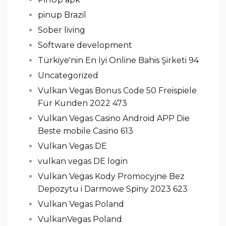
pinup Brazil
Sober living
Software development
Türkiye'nin En İyi Online Bahis Şirketi 94
Uncategorized
Vulkan Vegas Bonus Code 50 Freispiele
Für Kunden 2022 473
Vulkan Vegas Casino Android APP Die
Beste mobile Casino 613
Vulkan Vegas DE
vulkan vegas DE login
Vulkan Vegas Kody Promocyjne Bez
Depozytu i Darmowe Spiny 2023 623
Vulkan Vegas Poland
VulkanVegas Poland