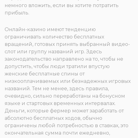
немного вложить, если вы хотите потратить
прибыль.
Онлайн-казино имеют тенденцию
ограничивать количество бесплатных
вращений, готовых принять выбранный видео-
слот или группу названий игр. Здесь
законодательство направлено на то, чтобы не
допустить, чтобы люди тратили впустую
женские бесплатные спины от
низкооплачиваемых или безнадежных игровых
названий. Тем не менее, здесь правила,
очевидно, сильно переработаны на бонусном
языке и стартовых временных интервалах.
Деньги, которые фермер может заработать от
абсолютно бесплатных ходов, обычно
ограничены любой потребностью в ставках, это
окончательная сумма почти ежедневно,