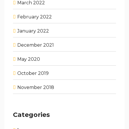
March 2022
February 2022
January 2022
December 2021
May 2020
October 2019
November 2018
Categories