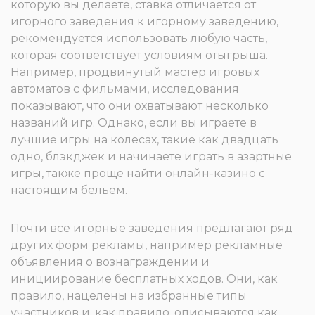
которую вы делаете, ставка отличается от
игорного заведения к игорному заведению,
рекомендуется использовать любую часть,
которая соответствует условиям отыгрыша.
Например, продвинутый мастер игровых
автоматов с фильмами, исследования
показывают, что они охватывают несколько
названий игр. Однако, если вы играете в
лучшие игры на колесах, такие как двадцать
одно, блэкджек и начинаете играть в азартные
игры, также проще найти онлайн-казино с
настоящим бельем.
Почти все игорные заведения предлагают ряд
других форм рекламы, например рекламные
объявления о вознаграждении и
инициирование бесплатных ходов. Они, как
правило, нацелены на избранные типы
участников и, как правило, описываются как