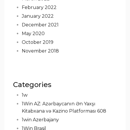
February 2022
January 2022
December 2021
May 2020
October 2019
November 2018
Categories
1w
1Win AZ: Azərbaycanın Ən Yaxşı
Kitabxana və Kazino Platforması 608
1win Azerbajany
1Win Brasil