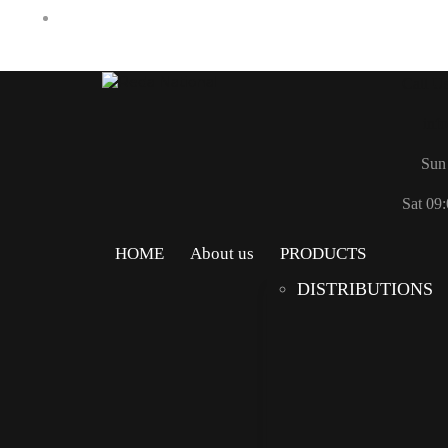
Call U
inf
Sun 
Sat 09:
HOME
About us
PRODUCTS
DISTRIBUTIONS