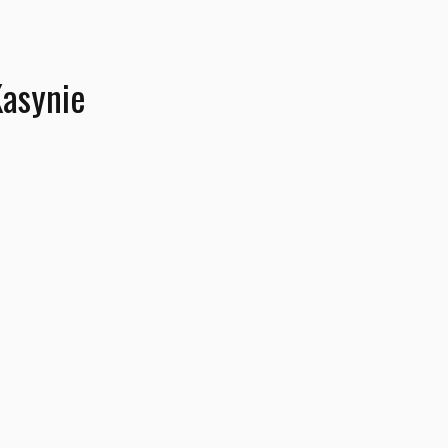
asynie