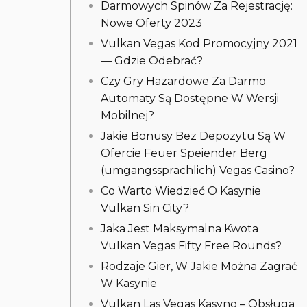
Darmowych Spinów Za Rejestrację:
Nowe Oferty 2023
Vulkan Vegas Kod Promocyjny 2021
— Gdzie Odebrać?
Czy Gry Hazardowe Za Darmo
Automaty Są Dostępne W Wersji
Mobilnej?
Jakie Bonusy Bez Depozytu Są W
Ofercie Feuer Speiender Berg
(umgangssprachlich) Vegas Casino?
Co Warto Wiedzieć O Kasynie
Vulkan Sin City?
Jaka Jest Maksymalna Kwota
Vulkan Vegas Fifty Free Rounds?
Rodzaje Gier, W Jakie Można Zagrać
W Kasynie
Vulkan Las Vegas Kasyno – Obsługa