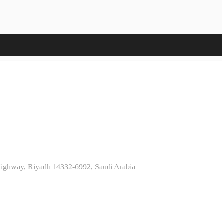
j Highway, Riyadh 14332-6992, Saudi Arabia