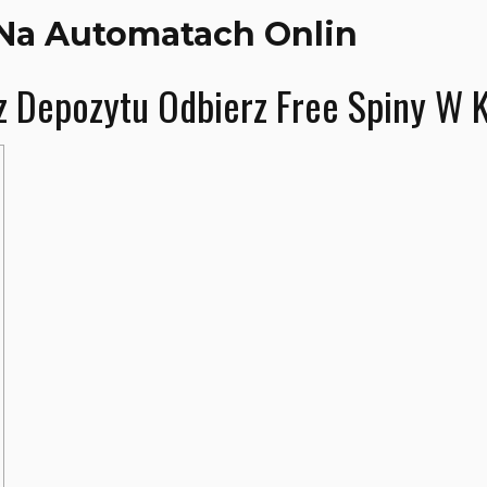
 Na Automatach Onlin
 Depozytu Odbierz Free Spiny W K