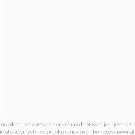
munikation z naszymi doradcami ds. Nawet jeśli jesteś 
ie atrakcyjnych i bezkonkurencyjnych bonusów powital