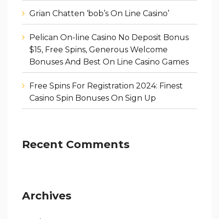
Grian Chatten ‘bob’s On Line Casino’
Pelican On-line Casino No Deposit Bonus
$15, Free Spins, Generous Welcome
Bonuses And Best On Line Casino Games
Free Spins For Registration 2024: Finest
Casino Spin Bonuses On Sign Up
Recent Comments
Archives