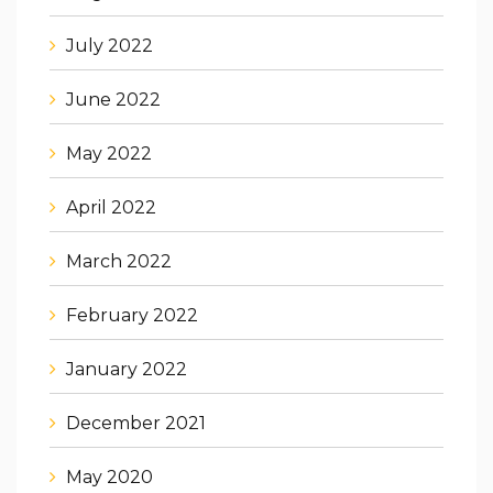
July 2022
June 2022
May 2022
April 2022
March 2022
February 2022
January 2022
December 2021
May 2020