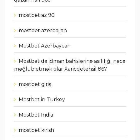
mostbet az 90
mostbet azerbaijan
Mostbet Azerbaycan
Mostbet də idman bahislərinə asılılığı necə
məğlub etmək olar Xaricdetehsil 867
mostbet giriş
Mostbet in Turkey
Mostbet India
mostbet kirish