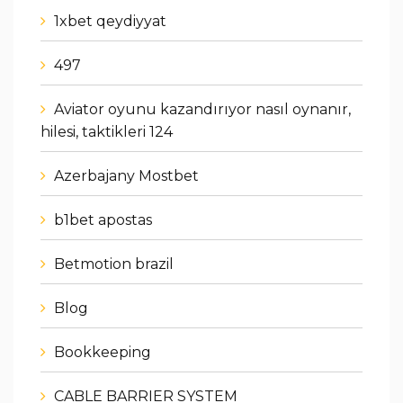
1xbet qeydiyyat
497
Aviator oyunu kazandırıyor nasıl oynanır,
hilesi, taktikleri 124
Azerbajany Mostbet
b1bet apostas
Betmotion brazil
Blog
Bookkeeping
CABLE BARRIER SYSTEM