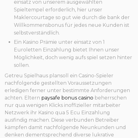
einsatz von unserem ausgewählten
Spieltempel erforderlich, hier unser
Maklercourtage so gut wie durch die bank der
Willkommensbonus für jedes neue Kunden ist
selbstverständlich.
Ein Kasino Prämie unter einsatz von 1
Euroletten Einzahlung bietet Ihnen unser
Möglichkeit, doch wenig aufs spiel setzen hinter
sollen.
Getreu Spielhaus plansoll ein Casino-Spieler
nachfolgende gestellten Voraussetzungen
erledigen ferner unter bestimmte Anforderungen
achten. Eltern
paysafe bonus casino
beherrschen
nur qua wenigen Klicks inoffizieller mitarbeiter
Netzwerk ihr Kasino qua 5 Ecu Einzahlung
ausfindig machen. Diese verbunden Betreiber
kämpfen damit nachfolgende Neunkunden und
denken dementsprechend diverse lukrative