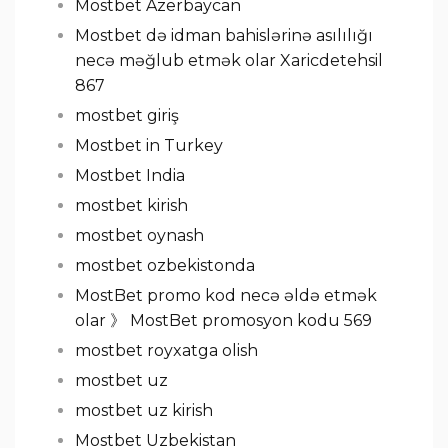
Mostbet Azerbaycan
Mostbet də idman bahislərinə asılılığı
necə məğlub etmək olar Xaricdetehsil
867
mostbet giriş
Mostbet in Turkey
Mostbet India
mostbet kirish
mostbet oynash
mostbet ozbekistonda
MostBet promo kod necə əldə etmək
olar 》 MostBet promosyon kodu 569
mostbet royxatga olish
mostbet uz
mostbet uz kirish
Mostbet Uzbekistan