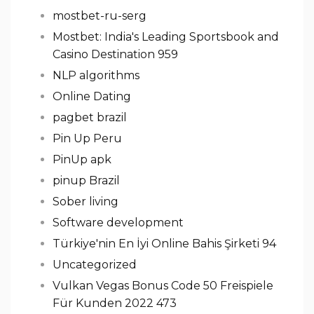
mostbet-ru-serg
Mostbet: India's Leading Sportsbook and
Casino Destination 959
NLP algorithms
Online Dating
pagbet brazil
Pin Up Peru
PinUp apk
pinup Brazil
Sober living
Software development
Türkiye'nin En İyi Online Bahis Şirketi 94
Uncategorized
Vulkan Vegas Bonus Code 50 Freispiele
Für Kunden 2022 473