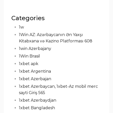
Categories
1w
1Win AZ: Azərbaycanın Ən Yaxşı
Kitabxana və Kazino Platforması 608
1win Azerbajany
1Win Brasil
1xbet apk
1xbet Argentina
1xbet Azerbajan
1xbet Azerbaycan, 1xbet-Az mobil merc
sayti Giriş 565
1xbet Azerbaydjan
1xbet Bangladesh