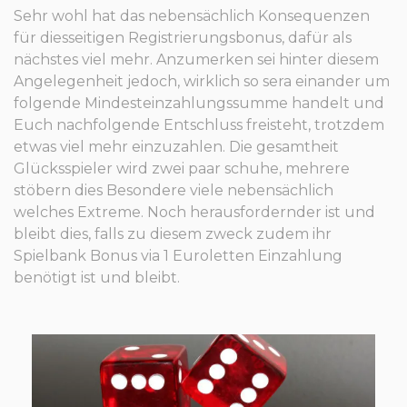
Sehr wohl hat das nebensächlich Konsequenzen
für diesseitigen Registrierungsbonus, dafür als
nächstes viel mehr. Anzumerken sei hinter diesem
Angelegenheit jedoch, wirklich so sera einander um
folgende Mindesteinzahlungssumme handelt und
Euch nachfolgende Entschluss freisteht, trotzdem
etwas viel mehr einzuzahlen. Die gesamtheit
Glücksspieler wird zwei paar schuhe, mehrere
stöbern dies Besondere viele nebensächlich
welches Extreme. Noch herausfordernder ist und
bleibt dies, falls zu diesem zweck zudem ihr
Spielbank Bonus via 1 Euroletten Einzahlung
benötigt ist und bleibt.