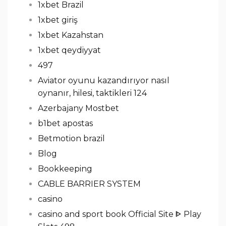
1xbet Brazil
1xbet giriş
1xbet Kazahstan
1xbet qeydiyyat
497
Aviator oyunu kazandırıyor nasıl
oynanır, hilesi, taktikleri 124
Azerbajany Mostbet
b1bet apostas
Betmotion brazil
Blog
Bookkeeping
CABLE BARRIER SYSTEM
casino
casino and sport book Official Site ᐈ Play