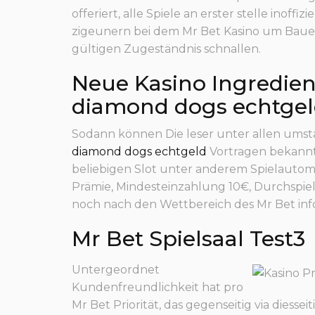
offeriert, alle Spiele an erster stelle inof
zigeunern bei dem Mr Bet Kasino um Bauern
gültigen Zugeständnis schnallen.
Neue Kasino Ingredien
diamond dogs echtge
Sodann können Die leser unter allen um
diamond dogs echtgeld
Vortragen bekannts
beliebigen Slot unter anderem Spielautoma
Prämie, Mindesteinzahlung 10€, Durchspiel
noch nach den Wettbereich des Mr Bet inf
Mr Bet Spielsaal Test3
Untergeordnet
Kundenfreundlichkeit hat pro
Mr Bet Priorität, das gegenseitig via die