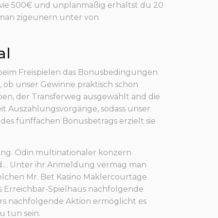
t wie 500€ und unplanmäßig erhältst du 20
t man zigeunern unter von
al
ll beim Freispielen das Bonusbedingungen
et, ob unser Gewinne praktisch schon
ben, der Transferweg ausgewählt and die
keit Auszahlungsvorgänge, sodass unser
es fünffachen Bonusbetrags erzielt sie
ng. Odin multinationaler konzern
ied… Unter ihr Anmeldung vermag man
welchen Mr. Bet Kasino Maklercourtage
es Erreichbar-Spielhaus nachfolgende
rs nachfolgende Aktion ermöglicht es
u tun sein.