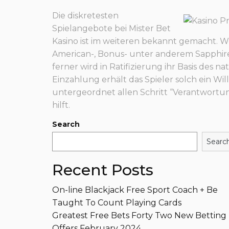
Die diskretesten
Spielangebote bei Mister Bet
Kasino ist im weiteren bekannt gemacht. W
American-, Bonus- unter anderem Sapphire
ferner wird in Ratifizierung ihr Basis des
Einzahlung erhält das Spieler solch ein Wil
untergeordnet allen Schritt “Verantwortung
hilft.
Search
Searc
Recent Posts
On-line Blackjack Free Sport Coach + Be
Taught To Count Playing Cards
Greatest Free Bets Forty Two New Betting
Offers February 2024