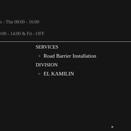
fo@redanational.com
n - Thu 08:00 - 16:00
9:00 - 14:00 & Fri - OFF
SERVICES
Road Barrier Installation
DIVISION
EL KAMILIN