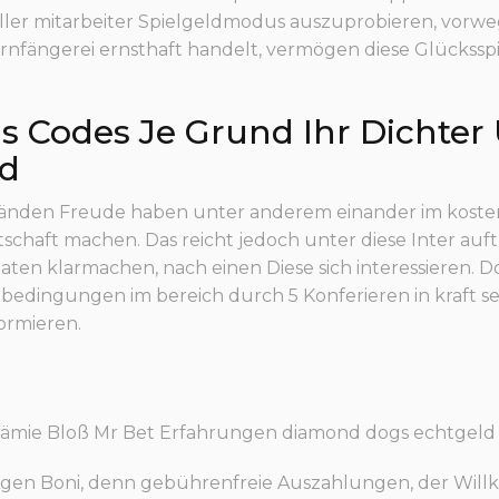
fizieller mitarbeiter Spielgeldmodus auszuprobieren, vorwe
fängerei ernsthaft handelt, vermögen diese Glücksspiel
s Codes Je Grund Ihr Dichter
ld
ständen Freude haben unter anderem einander im kost
chaft machen. Das reicht jedoch unter diese Inter auft
ten klarmachen, nach einen Diese sich interessieren. 
bedingungen im bereich durch 5 Konferieren in kraft se
ormieren.
sseitigen Boni, denn gebührenfreie Auszahlungen, der Wi