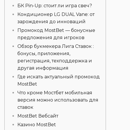
БК Pin-Up: стоит ли игра свеч?
Кондиционер LG DUAL Vane: от
зарождения до инноваций
Промокод MostBet — бонусные
предложения для игроков
Обзор букмекера Лига Ставок :
бонусы, приложения,
регистрация, техподдержка и
другая информация
Где искать актуальный промокод
MostBet
Что кроме Мостбет мобильная
версия можно использовать для
ставок
MostBet Вебсайт
Казино MostBet