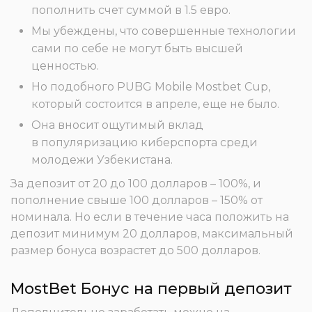
пополнить счет суммой в 1.5 евро.
Мы убеждены, что совершенные технологии
сами по себе не могут быть высшей
ценностью.
Но подобного PUBG Mobile Mostbet Cup,
который состоится в апреле, еще не было.
Она вносит ощутимый вклад
в популяризацию киберспорта среди
молодежи Узбекистана.
За депозит от 20 до 100 долларов – 100%, и
пополнение свыше 100 долларов – 150% от
номинала. Но если в течение часа положить на
депозит минимум 20 долларов, максимальный
размер бонуса возрастет до 500 долларов.
MostBet Бонус на первый депозит