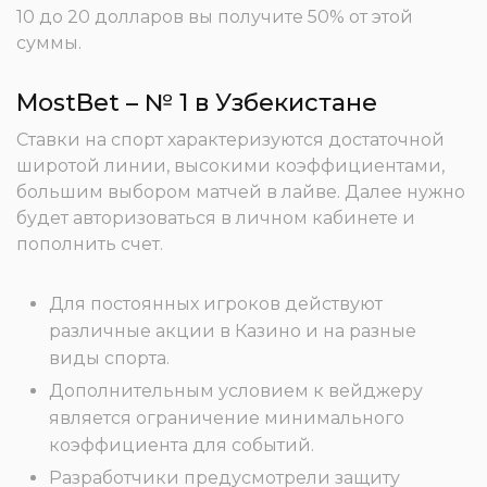
10 до 20 долларов вы получите 50% от этой
суммы.
MostBet – № 1 в Узбекистане
Ставки на спорт характеризуются достаточной
широтой линии, высокими коэффициентами,
большим выбором матчей в лайве. Далее нужно
будет авторизоваться в личном кабинете и
пополнить счет.
Для постоянных игроков действуют
различные акции в Казино и на разные
виды спорта.
Дополнительным условием к вейджеру
является ограничение минимального
коэффициента для событий.
Разработчики предусмотрели защиту