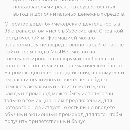
пользователями реальных существенных
выгод и дополнительных денежных средств.
Оператор ведет букмекерскую деятельность в
93 странах, в том числе в Узбекистане. С краткой
юридической информацией можно
ознакомиться непосредственно на сайте. Так же
найти промокоды MostBet можно на
специализированных форумах, сообществах
конторы в соцсетях или на тематических блогах.
У промокодов есть срок действия, поэтому если
вы нашли неактивный, очень легко будет
отыскать актуальный. Стоит отметить, что
каждый промокод может быть использован
только в том акционном предложении, для
которого он действует. То есть вы не введете
обычный акционный промокод для того, чтобы
получить приветственный бонус.