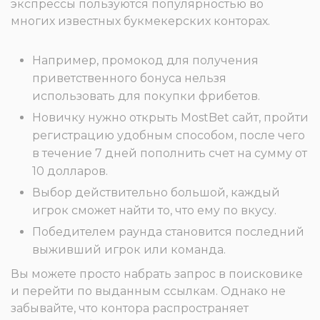
экспрессы пользуются популярностью во
многих известных букмекерских конторах.
Например, промокод для получения
приветственного бонуса нельзя
использовать для покупки фрибетов.
Новичку нужно открыть MostBet сайт, пройти
регистрацию удобным способом, после чего
в течение 7 дней пополнить счет на сумму от
10 долларов.
Выбор действительно большой, каждый
игрок сможет найти то, что ему по вкусу.
Победителем раунда становится последний
выживший игрок или команда.
Вы можете просто набрать запрос в поисковике
и перейти по выданным ссылкам. Однако не
забывайте, что контора распространяет