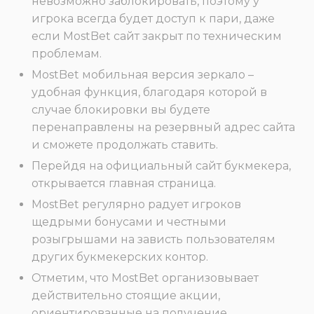
невозможно заблокировать, поэтому у
игрока всегда будет доступ к пари, даже
если MostBet сайт закрыт по техническим
проблемам.
MostBet мобильная версия зеркало –
удобная функция, благодаря которой в
случае блокировки вы будете
перенаправлены на резервный адрес сайта
и сможете продолжать ставить.
Перейдя на официальный сайт букмекера,
открывается главная страница.
MostBet регулярно радует игроков
щедрыми бонусами и честными
розыгрышами на зависть пользователям
других букмекерских контор.
Отметим, что MostBet организовывает
действительно стоящие акции,
ориентированные на получение