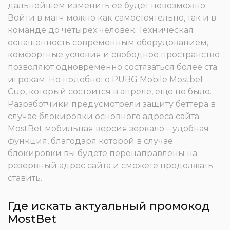
дальнейшем изменить ее будет невозможно.
Войти в матч можно как самостоятельно, так и в
команде до четырех человек. Техническая
оснащенность современным оборудованием,
комфортные условия и свободное пространство
позволяют одновременно состязаться более ста
игрокам. Но подобного PUBG Mobile Mostbet
Cup, который состоится в апреле, еще не было.
Разработчики предусмотрели защиту беттера в
случае блокировки основного адреса сайта.
MostBet мобильная версия зеркало – удобная
функция, благодаря которой в случае
блокировки вы будете перенаправлены на
резервный адрес сайта и сможете продолжать
ставить.
Где искать актуальный промокод
MostBet