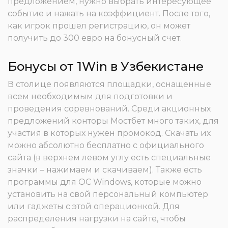
предложением, нужно выбрать интересующее
событие и нажать на коэффициент. После того,
как игрок прошел регистрацию, он может
получить до 300 евро на бонусный счет.
Бонусы от 1Win в Узбекистане
В столице появляются площадки, оснащенные
всем необходимым для подготовки и
проведения соревнований. Среди акционных
предложений конторы Мостбет много таких, для
участия в которых нужен промокод. Скачать их
можно абсолютно бесплатно с официального
сайта (в верхнем левом углу есть специальные
значки – нажимаем и скачиваем). Также есть
программы для ОС Windows, которые можно
установить на свой персональный компьютер
или гаджеты с этой операционкой. Для
распределения нагрузки на сайте, чтобы