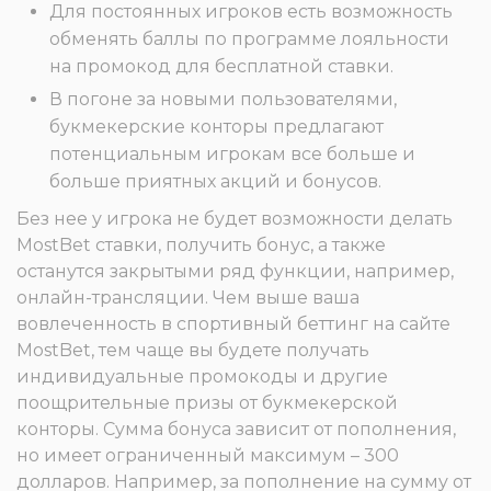
Для постоянных игроков есть возможность
обменять баллы по программе лояльности
на промокод для бесплатной ставки.
В погоне за новыми пользователями,
букмекерские конторы предлагают
потенциальным игрокам все больше и
больше приятных акций и бонусов.
Без нее у игрока не будет возможности делать
MostBet ставки, получить бонус, а также
останутся закрытыми ряд функции, например,
онлайн-трансляции. Чем выше ваша
вовлеченность в спортивный беттинг на сайте
MostBet, тем чаще вы будете получать
индивидуальные промокоды и другие
поощрительные призы от букмекерской
конторы. Сумма бонуса зависит от пополнения,
но имеет ограниченный максимум – 300
долларов. Например, за пополнение на сумму от