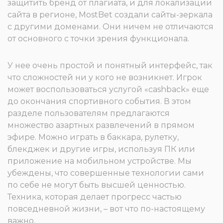
защитить бренд от плагиата, и для локализации
сайта в регионе, MostBet создали сайты-зеркала
с другими доменами. Они ничем не отличаются
от основного с точки зрения функционала.
У нее очень простой и понятный интерфейс, так
что сложностей ни у кого не возникнет. Игрок
может воспользоваться услугой «cashback» еще
до окончания спортивного события. В этом
разделе пользователям предлагаются
множество азартных развлечений в прямом
эфире. Можно играть в баккара, рулетку,
блекджек и другие игры, используя ПК или
приложение на мобильном устройстве. Мы
убеждены, что совершенные технологии сами
по себе не могут быть высшей ценностью.
Техника, которая делает прогресс частью
повседневной жизни, – вот что по-настоящему
важно.