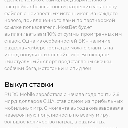
настройках безопасности разрешив установку
файлов с неизвестных источников. За каждого
нового, привлеченного вами по партнерской
ссылке пользователя, MostBet будет
выплачивать вам 10% от суммы проигранных им
ставок. Одна из особенностей БК – наличие
раздела «Киберспорт», где можно ставить на
исход популярных онлайн-игр. Во вкладке
«Виртуальный» спорт представлены скачки,
собачьи бега, мотогонки и спидвей.
Выкуп ставки
PUBG Mobile заработала с начала года почти 2,6
млрд долларов США, став одной из прибыльных
мобильных игр. С момента выхода она завоевала
невероятную популярность по всему миру,
большое количество наград в различных