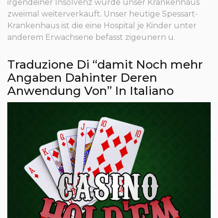
irgendeiner Insolvenz wurde unser Krankenhaus
zweimal weiterverkauft. Unser heutige Spessart-
Krankenhaus ist die eine Hospital je Kinder unter
anderem Erwachsene befasst zigeunern u.
Traduzione Di “damit Noch mehr
Angaben Dahinter Deren
Anwendung Von” In Italiano