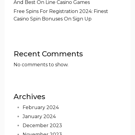
And Best On Line Casino Games
Free Spins For Registration 2024: Finest
Casino Spin Bonuses On Sign Up
Recent Comments
No comments to show.
Archives
February 2024
January 2024
December 2023
November 2023