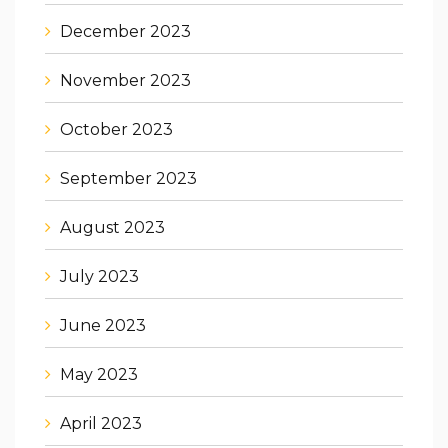
December 2023
November 2023
October 2023
September 2023
August 2023
July 2023
June 2023
May 2023
April 2023