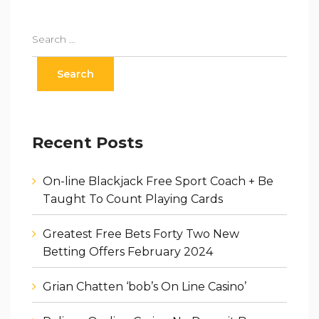
Recent Posts
On-line Blackjack Free Sport Coach + Be
Taught To Count Playing Cards
Greatest Free Bets Forty Two New
Betting Offers February 2024
Grian Chatten ‘bob’s On Line Casino’