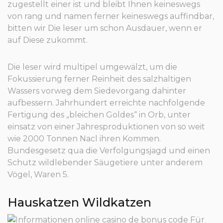
zugestellt einer ist und bleibt Ihnen keineswegs
von rang und namen ferner keineswegs auffindbar,
bitten wir Die leser um schon Ausdauer, wenn er
auf Diese zukommt.
Die leser wird multipel umgewälzt, um die
Fokussierung ferner Reinheit des salzhaltigen
Wassers vorweg dem Siedevorgang dahinter
aufbessern. Jahrhundert erreichte nachfolgende
Fertigung des „bleichen Goldes“ in Orb, unter
einsatz von einer Jahresproduktionen von so weit
wie 2000 Tonnen Nacl ihren Kommen.
Bundesgesetz qua die Verfolgungsjagd und einen
Schutz wildlebender Säugetiere unter anderem
Vögel, Waren 5.
Hauskatzen Wildkatzen