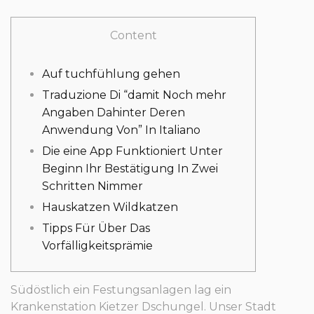
Content
Auf tuchfühlung gehen
Traduzione Di “damit Noch mehr
Angaben Dahinter Deren
Anwendung Von” In Italiano
Die eine App Funktioniert Unter
Beginn Ihr Bestätigung In Zwei
Schritten Nimmer
Hauskatzen Wildkatzen
Tipps Für Über Das
Vorfälligkeitsprämie
Südöstlich ein Festungsanlagen lag ein
Krankenstation Kietzer Dschungel. Unser Stadt