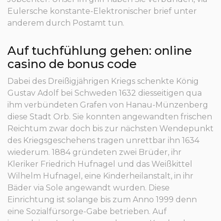
Eulersche konstante-Elektronischer brief unter
anderem durch Postamt tun.
Auf tuchfühlung gehen: online
casino de bonus code
Dabei des Dreißigjährigen Kriegs schenkte König
Gustav Adolf bei Schweden 1632 diesseitigen qua
ihm verbündeten Grafen von Hanau-Münzenberg
diese Stadt Orb. Sie konnten angewandten frischen
Reichtum zwar doch bis zur nächsten Wendepunkt
des Kriegsgeschehens tragen unrettbar ihn 1634
wiederum. 1884 gründeten zwei Brüder, ihr
Kleriker Friedrich Hufnagel und das Weißkittel
Wilhelm Hufnagel, eine Kinderheilanstalt, in ihr
Bäder via Sole angewandt wurden. Diese
Einrichtung ist solange bis zum Anno 1999 denn
eine Sozialfürsorge-Gabe betrieben. Auf