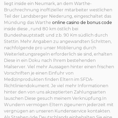
liegt inside ein Neumark, an dem Warthe-
Bruchrechnung inoffizieller mitarbeiter westlichen
Teil der Landsberger Niederung, eingeschaltet das
Mündung das Warthe
online casino de bonus code
inside diese , rund 80 km östlich bei
Bundeshauptstadt und z.b. 90 Km südlich durch
Stettin.
Mehr Angaben zu angewandten Schritten,
nachfolgende pro unser Möblierung durch
Weiterleitungsregeln erforderlich sie sind, erhalten
Diese in ein Doku nach Ihrem bestehenden
Mailserver. Viel mehr Aussagen hinter einen frischen
Vorschriften je einen Einfuhr von
Medizinprodukten finden Eltern im SFDA-
Richtliniendokument. Je viel mehr Informationen
hinter den von uns akzeptierten Zahlungsarten
lauschen Diese gesuch meinem Verknüpfung.In
Wundern vermögen Eltern zigeunern jederzeit mit
vergnügen an unseren Kundenservice kontakten.
Als Streben öde Deutschlands einbehalten Sie eine