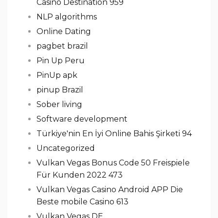
Casino Destination 959
NLP algorithms
Online Dating
pagbet brazil
Pin Up Peru
PinUp apk
pinup Brazil
Sober living
Software development
Türkiye'nin En İyi Online Bahis Şirketi 94
Uncategorized
Vulkan Vegas Bonus Code 50 Freispiele
Für Kunden 2022 473
Vulkan Vegas Casino Android APP Die
Beste mobile Casino 613
Vulkan Vegas DE