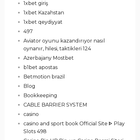
1xbet giriş
1xbet Kazahstan
1xbet qeydiyyat
497
Aviator oyunu kazandırıyor nasıl
oynanır, hilesi, taktikleri 124
Azerbajany Mostbet
b1bet apostas
Betmotion brazil
Blog
Bookkeeping
CABLE BARRIER SYSTEM
casino
casino and sport book Official Site ᐈ Play
Slots 498