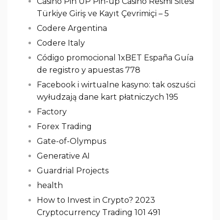
Casino Pin UP Pin-up Casino Resmi Sitesi
Türkiye Giriş ve Kayıt Çevrimiçi – 5
Codere Argentina
Codere Italy
Código promocional 1xBET España Guía
de registro y apuestas 778
Facebook i wirtualne kasyno: tak oszuści
wyłudzają dane kart płatniczych 195
Factory
Forex Trading
Gate-of-Olympus
Generative AI
Guardrial Projects
health
How to Invest in Crypto? 2023
Cryptocurrency Trading 101 491