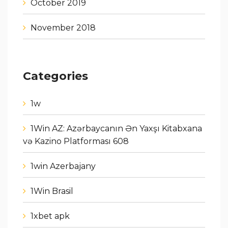
October 2019
November 2018
Categories
1w
1Win AZ: Azərbaycanın Ən Yaxşı Kitabxana
və Kazino Platforması 608
1win Azerbajany
1Win Brasil
1xbet apk