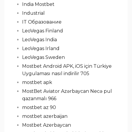
India Mostbet
Industrial
IT Образование
LeoVegas Finland
LeoVegas India
LeoVegas Irland
LeoVegas Sweden
Mostbet Android APK, iOS için Türkiye
Uygulaması nasıl indirilir 705
mostbet apk
MostBet Aviator Azərbaycan Necə pul
qazanmalı 966
mostbet az 90
mostbet azerbaijan
Mostbet Azerbaycan