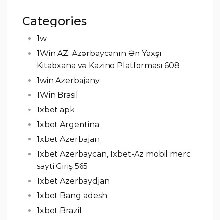
Categories
1w
1Win AZ: Azərbaycanın Ən Yaxşı
Kitabxana və Kazino Platforması 608
1win Azerbajany
1Win Brasil
1xbet apk
1xbet Argentina
1xbet Azerbajan
1xbet Azerbaycan, 1xbet-Az mobil merc
sayti Giriş 565
1xbet Azerbaydjan
1xbet Bangladesh
1xbet Brazil