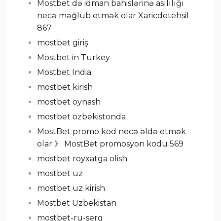
Mostbet də idman bahislərinə asılılığı
necə məğlub etmək olar Xaricdetehsil
867
mostbet giriş
Mostbet in Turkey
Mostbet India
mostbet kirish
mostbet oynash
mostbet ozbekistonda
MostBet promo kod necə əldə etmək
olar 》 MostBet promosyon kodu 569
mostbet royxatga olish
mostbet uz
mostbet uz kirish
Mostbet Uzbekistan
mostbet-ru-serg