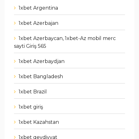
1xbet Argentina
1xbet Azerbajan
1xbet Azerbaycan, 1xbet-Az mobil merc
sayti Giriş 565
1xbet Azerbaydjan
1xbet Bangladesh
1xbet Brazil
1xbet giriş
1xbet Kazahstan
1xbet qeydiyyat