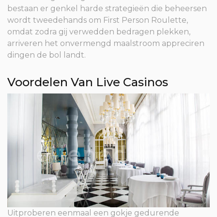
bestaan er genkel harde strategieën die beheersen
wordt tweedehands om First Person Roulette,
omdat zodra gij verwedden bedragen plekken,
arriveren het onvermengd maalstroom appreciren
dingen de bol landt.
Voordelen Van Live Casinos
Uitproberen eenmaal een gokje gedurende