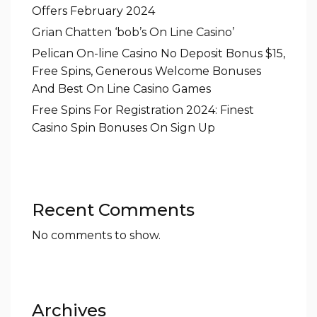
Offers February 2024
Grian Chatten ‘bob’s On Line Casino’
Pelican On-line Casino No Deposit Bonus $15,
Free Spins, Generous Welcome Bonuses
And Best On Line Casino Games
Free Spins For Registration 2024: Finest
Casino Spin Bonuses On Sign Up
Recent Comments
No comments to show.
Archives