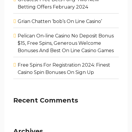
Betting Offers February 2024
Grian Chatten ‘bob’s On Line Casino’
Pelican On-line Casino No Deposit Bonus
$15, Free Spins, Generous Welcome
Bonuses And Best On Line Casino Games
Free Spins For Registration 2024: Finest
Casino Spin Bonuses On Sign Up
Recent Comments
Archives