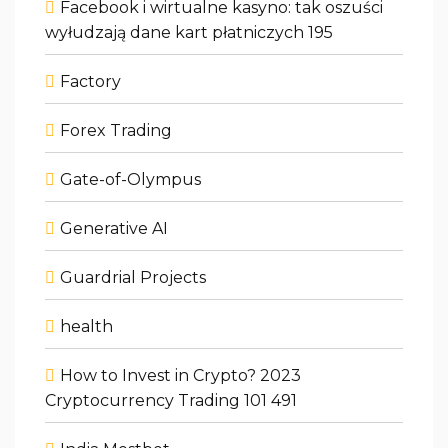
Facebook i wirtualne kasyno: tak oszuści
wyłudzają dane kart płatniczych 195
Factory
Forex Trading
Gate-of-Olympus
Generative AI
Guardrial Projects
health
How to Invest in Crypto? 2023
Cryptocurrency Trading 101 491