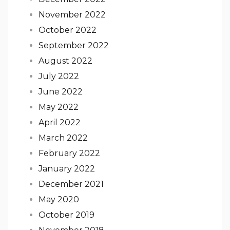
November 2022
October 2022
September 2022
August 2022
July 2022
June 2022
May 2022
April 2022
March 2022
February 2022
January 2022
December 2021
May 2020
October 2019