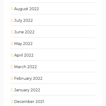
August 2022
July 2022
June 2022
May 2022
April 2022
March 2022
February 2022
January 2022
December 2021