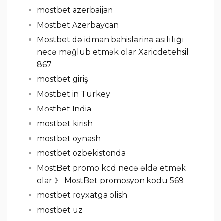
mostbet azerbaijan
Mostbet Azerbaycan
Mostbet də idman bahislərinə asılılığı
necə məğlub etmək olar Xaricdetehsil
867
mostbet giriş
Mostbet in Turkey
Mostbet India
mostbet kirish
mostbet oynash
mostbet ozbekistonda
MostBet promo kod necə əldə etmək
olar 》 MostBet promosyon kodu 569
mostbet royxatga olish
mostbet uz