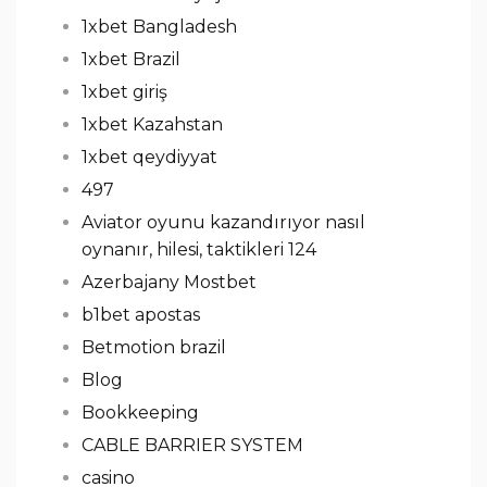
1xbet Bangladesh
1xbet Brazil
1xbet giriş
1xbet Kazahstan
1xbet qeydiyyat
497
Aviator oyunu kazandırıyor nasıl
oynanır, hilesi, taktikleri 124
Azerbajany Mostbet
b1bet apostas
Betmotion brazil
Blog
Bookkeeping
CABLE BARRIER SYSTEM
casino