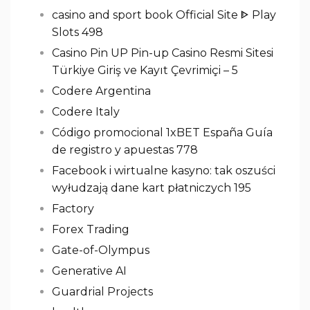
casino and sport book Official Site ᐈ Play
Slots 498
Casino Pin UP Pin-up Casino Resmi Sitesi
Türkiye Giriş ve Kayıt Çevrimiçi – 5
Codere Argentina
Codere Italy
Código promocional 1xBET España Guía
de registro y apuestas 778
Facebook i wirtualne kasyno: tak oszuści
wyłudzają dane kart płatniczych 195
Factory
Forex Trading
Gate-of-Olympus
Generative AI
Guardrial Projects