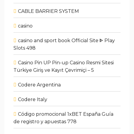
CABLE BARRIER SYSTEM
casino
casino and sport book Official Site ᐈ Play
Slots 498
Casino Pin UP Pin-up Casino Resmi Sitesi
Türkiye Giriş ve Kayıt Çevrimiçi – 5
Codere Argentina
Codere Italy
Código promocional 1xBET España Guía
de registro y apuestas 778