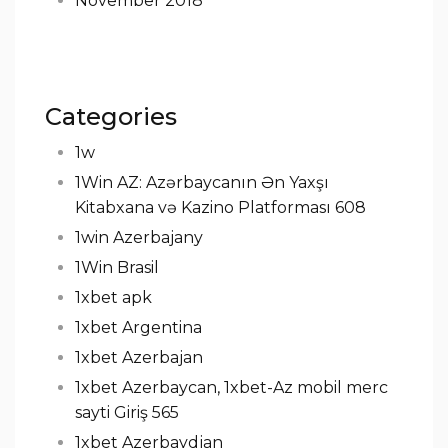
November 2018
Categories
1w
1Win AZ: Azərbaycanın Ən Yaxşı
Kitabxana və Kazino Platforması 608
1win Azerbajany
1Win Brasil
1xbet apk
1xbet Argentina
1xbet Azerbajan
1xbet Azerbaycan, 1xbet-Az mobil merc
sayti Giriş 565
1xbet Azerbaydjan