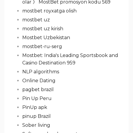
olar 》 MostBet promosyon kodu 569
mostbet royxatga olish
mostbet uz
mostbet uz kirish
Mostbet Uzbekistan
mostbet-ru-serg
Mostbet: India's Leading Sportsbook and
Casino Destination 959
NLP algorithms
Online Dating
pagbet brazil
Pin Up Peru
PinUp apk
pinup Brazil
Sober living