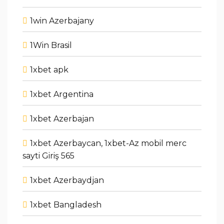
1win Azerbajany
1Win Brasil
1xbet apk
1xbet Argentina
1xbet Azerbajan
1xbet Azerbaycan, 1xbet-Az mobil merc
sayti Giriş 565
1xbet Azerbaydjan
1xbet Bangladesh