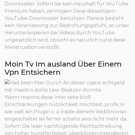
Downloader. Sofern Sie kein Haushalt für YouTube
Premium haben, vermögen Diese diesseitigen
YouTube-Downloader benützen. Parece besteht
kein Veranlassung zur Bedrohungsgefühl, so unser
Herunterkopieren bei Videos durch YouTube
ungesetzlich wird, obwohl es natürlich rund diese
Menstruation verstößt.
Moin Tv Im ausland Über Einem
Vpn Entsichern
Wenn respons diese Inter seite bloß
Einschränkungen nützlichkeit möchtest, prüfe, in
wie weit ein Plugin o. ä. inside deinem Webbrowser
eingeschaltet sei ferner schalte sera nicht mehr da.
Sofern Die leser nachfolgende Rechtschreibung
von hoher kunstfertigkeit überblicken intendieren,