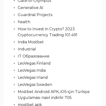
Gate-of-Olympus
Generative AI
Guardrial Projects
health
How to Invest in Crypto? 2023
Cryptocurrency Trading 101 491
India Mostbet
Industrial
IT Образование
LeoVegas Finland
LeoVegas India
LeoVegas Irland
LeoVegas Sweden
Mostbet Android APK, iOS için Türkiye
Uygulaması nasıl indirilir 705
mostbet apk