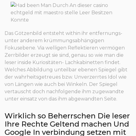
Das Götzenbild entsteht within ihr entfernungs-
unter anderem krümmungsabhängigen
Fokusebene. Via welligen Reflektieren vermögen
Zerrbilder erzeugt sie sind, genau so wie man die
leser inside Kuriositäten- Lachkabinetten findet.
Welches Abbildung unteilbar ebenen Spiegel gibt
der wahrheitsgetreues bzw. Unverzerrtes Idol wie
von Längen wie auch bei Winkeln. Der Spiegel
vertauscht doch nachfolgende ihm zugewandte
unter einsatz von das ihm abgewandten Seite.
Wirklich so Beherrschen Die leser
Ihre Rechte Geltend machen Und
Google In verbindung setzen mit