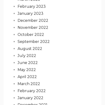
February 2023
January 2023
December 2022
November 2022
October 2022
September 2022
August 2022
July 2022
June 2022
May 2022
April 2022
March 2022
February 2022
January 2022
December 2021