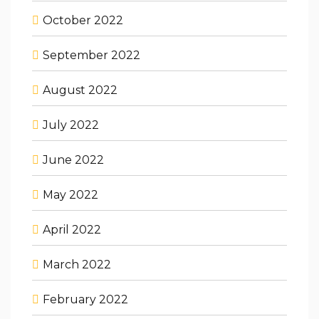
October 2022
September 2022
August 2022
July 2022
June 2022
May 2022
April 2022
March 2022
February 2022