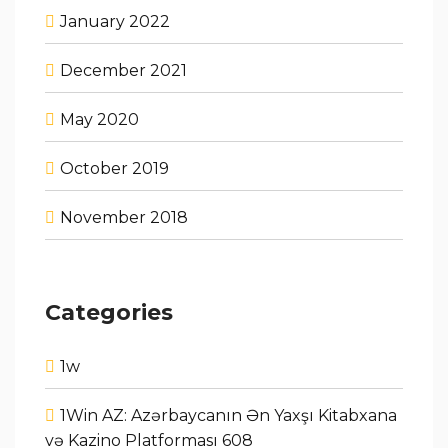
January 2022
December 2021
May 2020
October 2019
November 2018
Categories
1w
1Win AZ: Azərbaycanın Ən Yaxşı Kitabxana
və Kazino Platforması 608