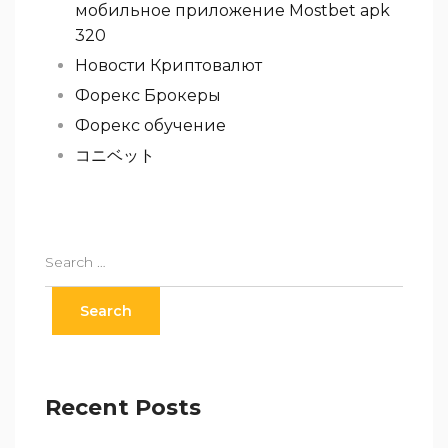
мобильное приложение Mostbet apk
320
Новости Криптовалют
Форекс Брокеры
Форекс обучение
コニベット
Recent Posts