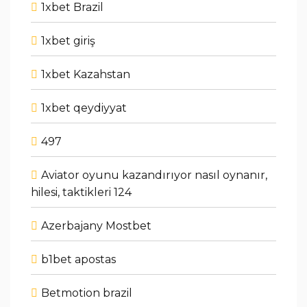
1xbet Brazil
1xbet giriş
1xbet Kazahstan
1xbet qeydiyyat
497
Aviator oyunu kazandırıyor nasıl oynanır,
hilesi, taktikleri 124
Azerbajany Mostbet
b1bet apostas
Betmotion brazil