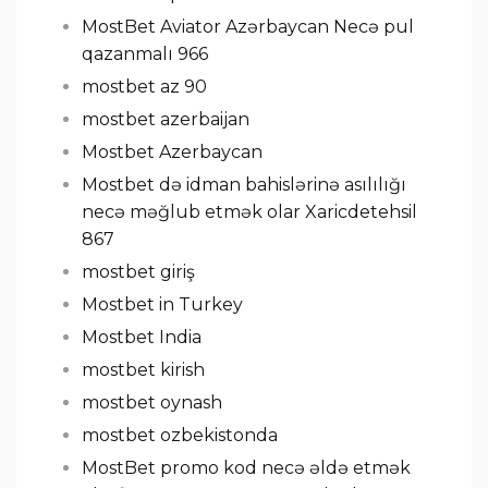
MostBet Aviator Azərbaycan Necə pul
qazanmalı 966
mostbet az 90
mostbet azerbaijan
Mostbet Azerbaycan
Mostbet də idman bahislərinə asılılığı
necə məğlub etmək olar Xaricdetehsil
867
mostbet giriş
Mostbet in Turkey
Mostbet India
mostbet kirish
mostbet oynash
mostbet ozbekistonda
MostBet promo kod necə əldə etmək