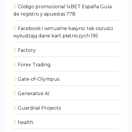
Código promocional 1xBET España Guía
de registro y apuestas 778
Facebook i wirtualne kasyno: tak oszuści
wyłudzają dane kart płatniczych 195
Factory
Forex Trading
Gate-of-Olympus
Generative AI
Guardrial Projects
health