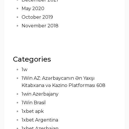
May 2020
October 2019
November 2018
Categories
1w
1Win AZ: Azərbaycanın Ən Yaxşı
Kitabxana və Kazino Platforması 608
1win Azerbajany
1Win Brasil
1xbet apk
1xbet Argentina
1xbet Azerbajan