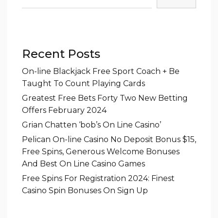
Recent Posts
On-line Blackjack Free Sport Coach + Be
Taught To Count Playing Cards
Greatest Free Bets Forty Two New Betting
Offers February 2024
Grian Chatten ‘bob’s On Line Casino’
Pelican On-line Casino No Deposit Bonus $15,
Free Spins, Generous Welcome Bonuses
And Best On Line Casino Games
Free Spins For Registration 2024: Finest
Casino Spin Bonuses On Sign Up