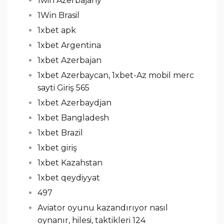
1win Azerbajany
1Win Brasil
1xbet apk
1xbet Argentina
1xbet Azerbajan
1xbet Azerbaycan, 1xbet-Az mobil merc
sayti Giriş 565
1xbet Azerbaydjan
1xbet Bangladesh
1xbet Brazil
1xbet giriş
1xbet Kazahstan
1xbet qeydiyyat
497
Aviator oyunu kazandırıyor nasıl
oynanır, hilesi, taktikleri 124