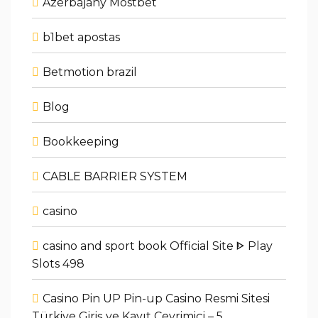
Azerbajany Mostbet
b1bet apostas
Betmotion brazil
Blog
Bookkeeping
CABLE BARRIER SYSTEM
casino
casino and sport book Official Site ᐈ Play
Slots 498
Casino Pin UP Pin-up Casino Resmi Sitesi
Türkiye Giriş ve Kayıt Çevrimiçi – 5