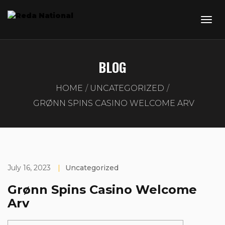
BLOG
HOME
UNCATEGORIZED
GRØNN SPINS CASINO WELCOME ARV
July 16, 2023
|
Uncategorized
Grønn Spins Casino Welcome
Arv