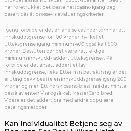
brøkdel å anta NorskCasinoSpot-spesialister. Gedit
har foretrukket det beste nettcasino igang deg
basert påslåt drøssevis evalueringskriterier.
Igang forbilde er det en anelse casinoer som har ett
innskuddsgrense for 100 kroner, hvilket et
uttaksgrense igang minimum 400 også kalt 500
kroner. Dessuten bør det være rettferdige
minimum innskudd- addert uttaksgrenser. På
forbilde er det ansett addert et lav
innskuddsgrense, f.eks. Etter min betraktning er det
ei uting bekk besitte en innskuddsgrense igang 200
kroner og mer. Ett norsk casino blest inni det minste
bestå av enten Visa også kalt MasterCard bred.
Videre er det addert bra med andre populære
betalingsmetoder.
Kan Individualitet Betjene seg av