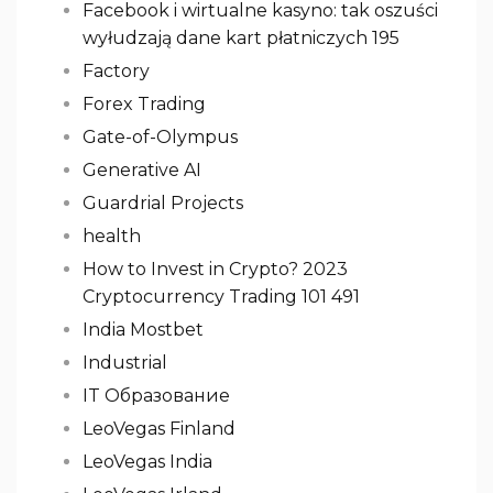
Facebook i wirtualne kasyno: tak oszuści
wyłudzają dane kart płatniczych 195
Factory
Forex Trading
Gate-of-Olympus
Generative AI
Guardrial Projects
health
How to Invest in Crypto? 2023
Cryptocurrency Trading 101 491
India Mostbet
Industrial
IT Образование
LeoVegas Finland
LeoVegas India