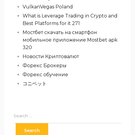
VulkanVegas Poland
What is Leverage Trading in Crypto and
Best Platforms for it 271
Мостбет скачать на смартфон
мобильное приложение Mostbet apk
320
Новости Криптовалют
Форекс Брокеры
Форекс обучение
コニベット