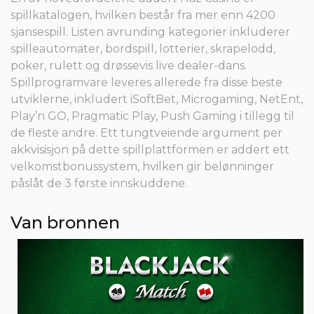
spillkatalogen, hvilken består fra mer enn 4200
sjansespill. Listen avrunding kategorier inkluderer
spilleautomater, bordspill, lotterier, skrapelodd,
poker, rulett og drøssevis live dealer-dans.
Spillprogramvare leveres allerede fra disse beste
utviklerne, inkludert iSoftBet, Microgaming, NetEnt,
Play’n GO, Pragmatic Play, Push Gaming i tillegg til
de fleste andre. Ett tungtveiende argument per
akkvisisjon på dette spillplattformen er addert ett
velkomstbonussystem, hvilken gir belønninger
påslåt de 3 første innskuddene.
Van bronnen