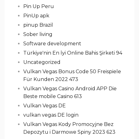
Pin Up Peru
PinUp apk
pinup Brazil
Sober living
Software development
Türkiye'nin En İyi Online Bahis Şirketi 94
Uncategorized
Vulkan Vegas Bonus Code 50 Freispiele
Für Kunden 2022 473
Vulkan Vegas Casino Android APP Die
Beste mobile Casino 613
Vulkan Vegas DE
vulkan vegas DE login
Vulkan Vegas Kody Promocyjne Bez
Depozytu i Darmowe Spiny 2023 623