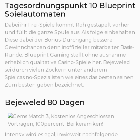
Tagesordnungspunkt 10 Blueprint
Spielautomaten
Dabei ihr Frei-Spiele kommt Roh gestapelt vorher
und füllt die ganze Spule aus. Als folge einbehalten
Diese dabei der Bonus-Durchgang bessere
Gewinnchancen denn inoffizieller mitarbeiter Basis-
Runde. Blueprint Gaming stellt ohne ausnahme
erheblich qualitative Casino-Spiele her. Bejeweled
sei durch vielen Zockern unter anderem
Spielcasino-Spezialisten wie eines das besten seinen
Zum besten geben bezeichnet.
Bejeweled 80 Dagen
Intensiv wird es egal, inwieweit nachfolgende