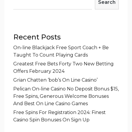
Search
Recent Posts
On-line Blackjack Free Sport Coach + Be
Taught To Count Playing Cards
Greatest Free Bets Forty Two New Betting
Offers February 2024
Grian Chatten ‘bob’s On Line Casino’
Pelican On-line Casino No Deposit Bonus $15,
Free Spins, Generous Welcome Bonuses
And Best On Line Casino Games
Free Spins For Registration 2024: Finest
Casino Spin Bonuses On Sign Up