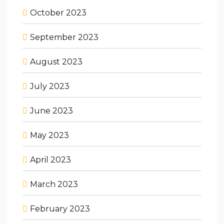
October 2023
September 2023
August 2023
July 2023
June 2023
May 2023
April 2023
March 2023
February 2023