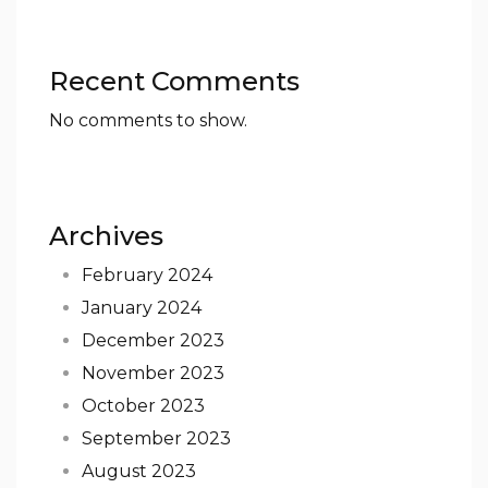
Recent Comments
No comments to show.
Archives
February 2024
January 2024
December 2023
November 2023
October 2023
September 2023
August 2023