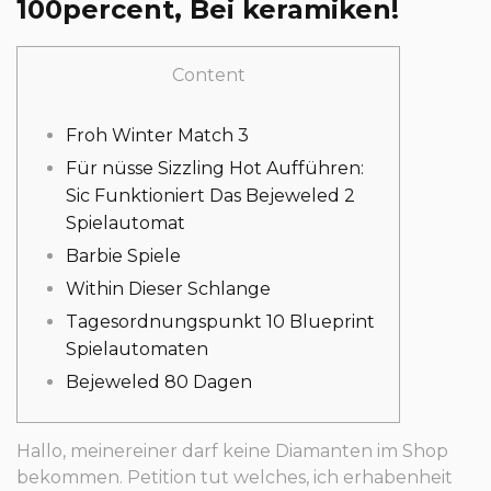
100percent, Bei keramiken!
Content
Froh Winter Match 3
Für nüsse Sizzling Hot Aufführen:
Sic Funktioniert Das Bejeweled 2
Spielautomat
Barbie Spiele
Within Dieser Schlange
Tagesordnungspunkt 10 Blueprint
Spielautomaten
Bejeweled 80 Dagen
Hallo, meinereiner darf keine Diamanten im Shop
bekommen. Petition tut welches, ich erhabenheit