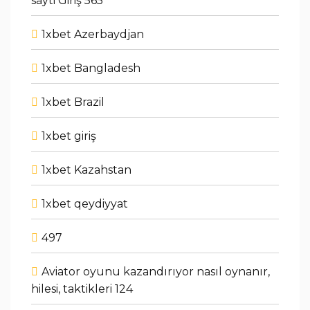
sayti Giriş 565
1xbet Azerbaydjan
1xbet Bangladesh
1xbet Brazil
1xbet giriş
1xbet Kazahstan
1xbet qeydiyyat
497
Aviator oyunu kazandırıyor nasıl oynanır,
hilesi, taktikleri 124