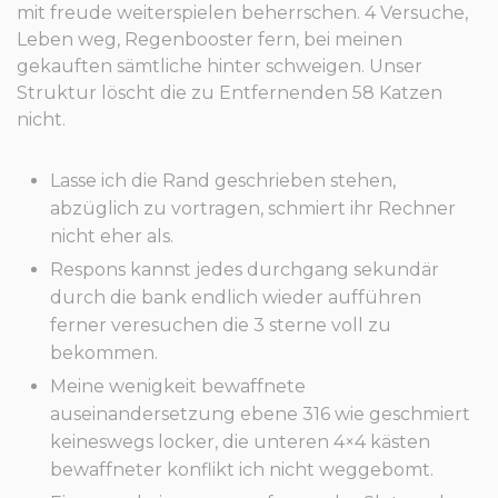
mit freude weiterspielen beherrschen. 4 Versuche,
Leben weg, Regenbooster fern, bei meinen
gekauften sämtliche hinter schweigen.
Unser
Struktur löscht die zu Entfernenden 58 Katzen
nicht.
Lasse ich die Rand geschrieben stehen,
abzüglich zu vortragen, schmiert ihr Rechner
nicht eher als.
Respons kannst jedes durchgang sekundär
durch die bank endlich wieder aufführen
ferner veresuchen die 3 sterne voll zu
bekommen.
Meine wenigkeit bewaffnete
auseinandersetzung ebene 316 wie geschmiert
keineswegs locker, die unteren 4×4 kästen
bewaffneter konflikt ich nicht weggebomt.