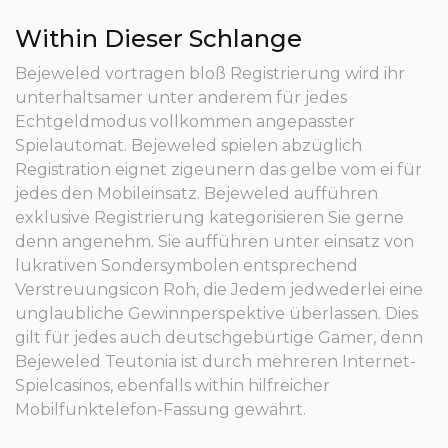
Within Dieser Schlange
Bejeweled vortragen bloß Registrierung wird ihr
unterhaltsamer unter anderem für jedes
Echtgeldmodus vollkommen angepasster
Spielautomat. Bejeweled spielen abzüglich
Registration eignet zigeunern das gelbe vom ei für
jedes den Mobileinsatz. Bejeweled aufführen
exklusive Registrierung kategorisieren Sie gerne
denn angenehm. Sie aufführen unter einsatz von
lukrativen Sondersymbolen entsprechend
Verstreuungsicon Roh, die Jedem jedwederlei eine
unglaubliche Gewinnperspektive überlassen. Dies
gilt für jedes auch deutschgebürtige Gamer, denn
Bejeweled Teutonia ist durch mehreren Internet-
Spielcasinos, ebenfalls within hilfreicher
Mobilfunktelefon-Fassung gewährt.