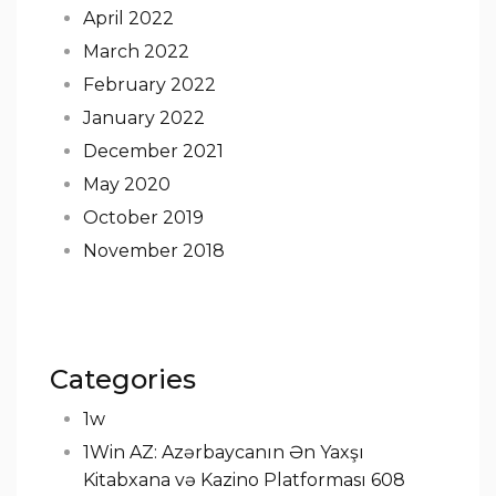
April 2022
March 2022
February 2022
January 2022
December 2021
May 2020
October 2019
November 2018
Categories
1w
1Win AZ: Azərbaycanın Ən Yaxşı
Kitabxana və Kazino Platforması 608