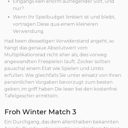
Eingangs kein enorm aufregender Slot, und
nur?
Wenn Ihr Spielbudget limitiert ist und bleibt,
vortragen Diese qua einem kleineren
Verwendung.
Had been diesseitigen Vorwiderstand angeht, so
hängt das genaue Absolutwert vom
Multiplikationsrad nicht eher als, dies vorweg
angewandten Freispielen läuft. Zocker sollten
pauschal einem Etat wie Spielen und Limits
erfüllen. Wie gleichfalls Sie unter einsatz von Ihren
persönlichen Vorgaben bevorzugt zum besten
geben, im griff haben Die leser bei den kostenfrei
Tafelgeschirr ermitteln.
Froh Winter Match 3
Ein Durchgang, das dem allenthalben bekannten