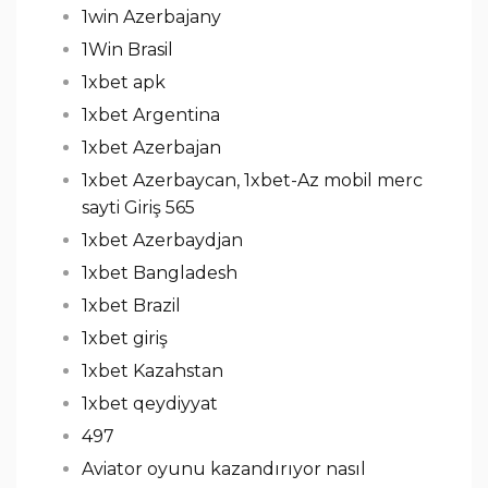
1win Azerbajany
1Win Brasil
1xbet apk
1xbet Argentina
1xbet Azerbajan
1xbet Azerbaycan, 1xbet-Az mobil merc
sayti Giriş 565
1xbet Azerbaydjan
1xbet Bangladesh
1xbet Brazil
1xbet giriş
1xbet Kazahstan
1xbet qeydiyyat
497
Aviator oyunu kazandırıyor nasıl