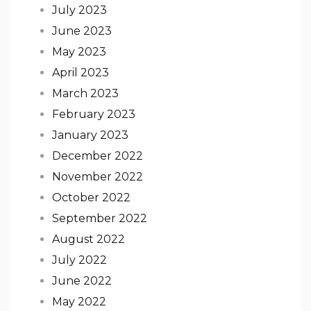
July 2023
June 2023
May 2023
April 2023
March 2023
February 2023
January 2023
December 2022
November 2022
October 2022
September 2022
August 2022
July 2022
June 2022
May 2022