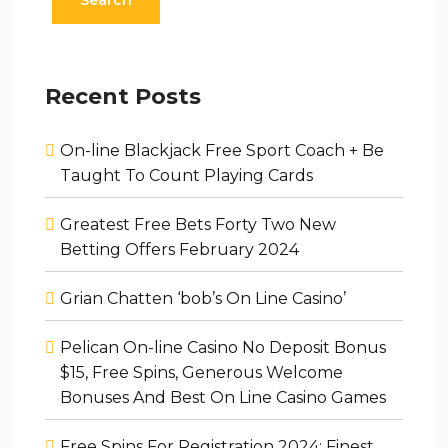
Recent Posts
On-line Blackjack Free Sport Coach + Be
Taught To Count Playing Cards
Greatest Free Bets Forty Two New
Betting Offers February 2024
Grian Chatten ‘bob’s On Line Casino’
Pelican On-line Casino No Deposit Bonus
$15, Free Spins, Generous Welcome
Bonuses And Best On Line Casino Games
Free Spins For Registration 2024: Finest