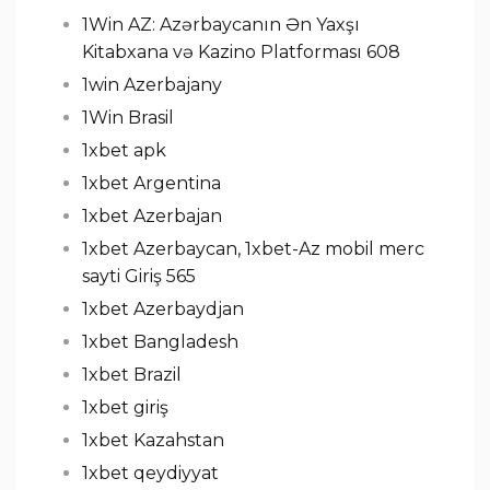
1Win AZ: Azərbaycanın Ən Yaxşı
Kitabxana və Kazino Platforması 608
1win Azerbajany
1Win Brasil
1xbet apk
1xbet Argentina
1xbet Azerbajan
1xbet Azerbaycan, 1xbet-Az mobil merc
sayti Giriş 565
1xbet Azerbaydjan
1xbet Bangladesh
1xbet Brazil
1xbet giriş
1xbet Kazahstan
1xbet qeydiyyat