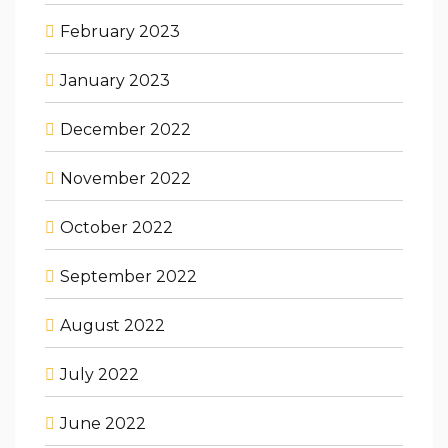
February 2023
January 2023
December 2022
November 2022
October 2022
September 2022
August 2022
July 2022
June 2022