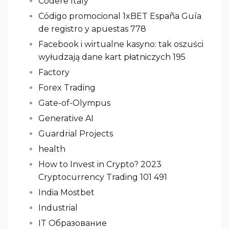
Codere Italy
Código promocional 1xBET España Guía
de registro y apuestas 778
Facebook i wirtualne kasyno: tak oszuści
wyłudzają dane kart płatniczych 195
Factory
Forex Trading
Gate-of-Olympus
Generative AI
Guardrial Projects
health
How to Invest in Crypto? 2023
Cryptocurrency Trading 101 491
India Mostbet
Industrial
IT Образование