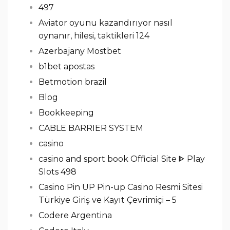
497
Aviator oyunu kazandırıyor nasıl
oynanır, hilesi, taktikleri 124
Azerbajany Mostbet
b1bet apostas
Betmotion brazil
Blog
Bookkeeping
CABLE BARRIER SYSTEM
casino
casino and sport book Official Site ᐈ Play
Slots 498
Casino Pin UP Pin-up Casino Resmi Sitesi
Türkiye Giriş ve Kayıt Çevrimiçi – 5
Codere Argentina