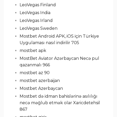
LeoVegas Finland
LeoVegas India
LeoVegas Irland
LeoVegas Sweden
Mostbet Android APK, iOS için Türkiye
Uygulaması nasıl indirilir 705
mostbet apk
MostBet Aviator Azərbaycan Necə pul
qazanmalı 966
mostbet az 90
mostbet azerbaijan
Mostbet Azerbaycan
Mostbet də idman bahislərinə asılılığı
necə məğlub etmək olar Xaricdetehsil
867