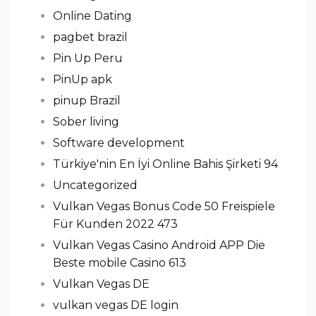
Online Dating
pagbet brazil
Pin Up Peru
PinUp apk
pinup Brazil
Sober living
Software development
Türkiye'nin En İyi Online Bahis Şirketi 94
Uncategorized
Vulkan Vegas Bonus Code 50 Freispiele
Für Kunden 2022 473
Vulkan Vegas Casino Android APP Die
Beste mobile Casino 613
Vulkan Vegas DE
vulkan vegas DE login