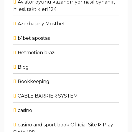
Aviator oyunu kazandırıyor nasıl oynanır,
hilesi, taktikleri 124
Azerbajany Mostbet
b1bet apostas
Betmotion brazil
Blog
Bookkeeping
CABLE BARRIER SYSTEM
casino
casino and sport book Official Site ᐈ Play