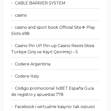
CABLE BARRIER SYSTEM
casino
casino and sport book Official Site ᐈ Play
Slots 498
Casino Pin UP Pin-up Casino Resmi Sitesi
Türkiye Giriş ve Kayıt Çevrimiçi – 5
Codere Argentina
Codere Italy
Código promocional 1xBET España Guía
de registro y apuestas 778
Facebook i wirtualne kasyno: tak oszuści