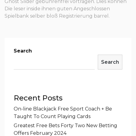
Ghost Slider gebührenfrei vortragen. Dies können
Die leser inside ihnen guten Angeschlossen
Spielbank selber bloß Registrierung barrel.
Search
Search
Recent Posts
On-line Blackjack Free Sport Coach + Be
Taught To Count Playing Cards
Greatest Free Bets Forty Two New Betting
Offers February 2024