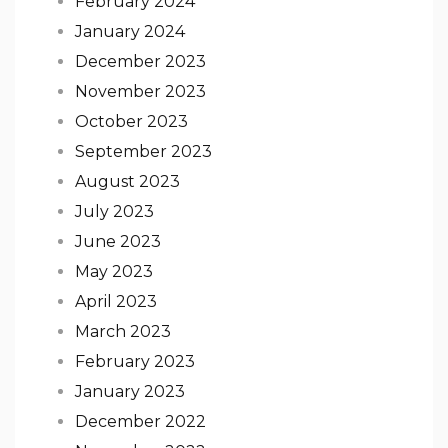
February 2024
January 2024
December 2023
November 2023
October 2023
September 2023
August 2023
July 2023
June 2023
May 2023
April 2023
March 2023
February 2023
January 2023
December 2022