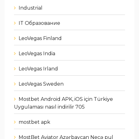
Industrial
IT Образование
LeoVegas Finland
LeoVegas India
LeoVegas Irland
LeoVegas Sweden
Mostbet Android APK, iOS için Türkiye
Uygulaması nasıl indirilir 705
mostbet apk
MostBet Aviator Azərbaycan Necə pul