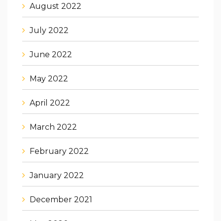
August 2022
July 2022
June 2022
May 2022
April 2022
March 2022
February 2022
January 2022
December 2021