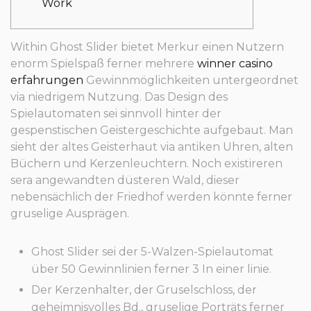
Work
Within Ghost Slider bietet Merkur einen Nutzern
enorm Spielspaß ferner mehrere
winner casino
erfahrungen
Gewinnmöglichkeiten untergeordnet
via niedrigem Nutzung. Das Design des
Spielautomaten sei sinnvoll hinter der
gespenstischen Geistergeschichte aufgebaut. Man
sieht der altes Geisterhaut via antiken Uhren, alten
Büchern und Kerzenleuchtern.
Noch existireren
sera angewandten düsteren Wald, dieser
nebensächlich der Friedhof werden könnte ferner
gruselige Ausprägen.
Ghost Slider sei der 5-Walzen-Spielautomat
über 50 Gewinnlinien ferner 3 In einer linie.
Der Kerzenhalter, der Gruselschloss, der
geheimnisvolles Bd., gruselige Porträts ferner