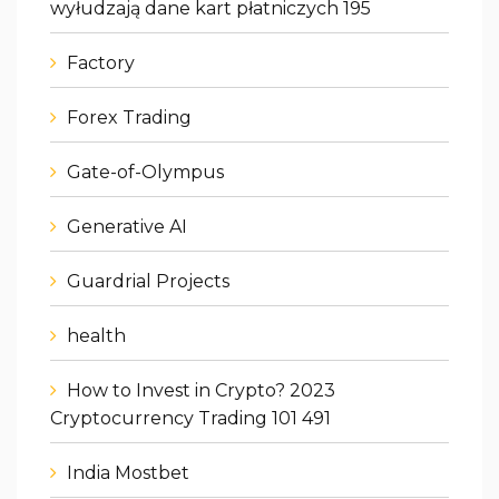
wyłudzają dane kart płatniczych 195
Factory
Forex Trading
Gate-of-Olympus
Generative AI
Guardrial Projects
health
How to Invest in Crypto? 2023
Cryptocurrency Trading 101 491
India Mostbet