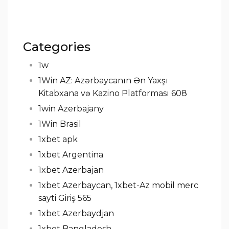
Categories
1w
1Win AZ: Azərbaycanın Ən Yaxşı
Kitabxana və Kazino Platforması 608
1win Azerbajany
1Win Brasil
1xbet apk
1xbet Argentina
1xbet Azerbajan
1xbet Azerbaycan, 1xbet-Az mobil merc
sayti Giriş 565
1xbet Azerbaydjan
1xbet Bangladesh