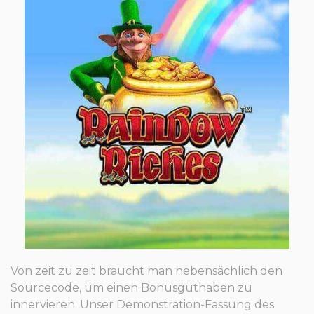
Von zeit zu zeit braucht man nebensächlich den
Sourcecode, um einen Bonusguthaben zu
innervieren. Unser Demonstration-Fassung des