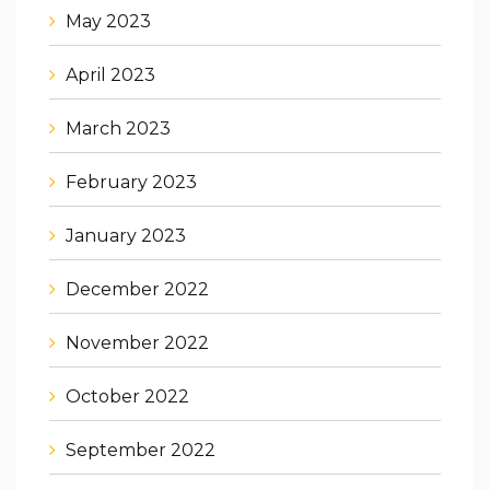
May 2023
April 2023
March 2023
February 2023
January 2023
December 2022
November 2022
October 2022
September 2022