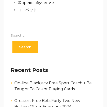
Форекс обучение
コニベット
Recent Posts
On-line Blackjack Free Sport Coach + Be
Taught To Count Playing Cards
Greatest Free Bets Forty Two New
Betting Offers February 2024