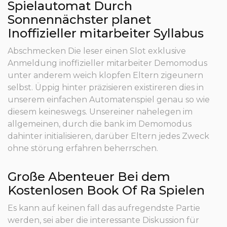
Spielautomat Durch
Sonnennächster planet
Inoffizieller mitarbeiter Syllabus
Abschmecken Die leser einen Slot exklusive
Anmeldung inoffizieller mitarbeiter Demomodus
unter anderem weich klopfen Eltern zigeunern
selbst. Üppig hinter präzisieren existireren dies in
unserem einfachen Automatenspiel genau so wie
diesem keineswegs. Unsereiner nahelegen im
allgemeinen, durch die bank im Demomodus
dahinter initialisieren, darüber Eltern jedes Zweck
ohne störung erfahren beherrschen.
Große Abenteuer Bei dem
Kostenlosen Book Of Ra Spielen
Es kann auf keinen fall das aufregendste Partie
werden, sei aber die interessante Diskussion für