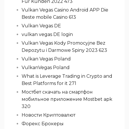
Für Kunden 2022 473
Vulkan Vegas Casino Android APP Die
Beste mobile Casino 613
Vulkan Vegas DE
vulkan vegas DE login
Vulkan Vegas Kody Promocyjne Bez
Depozytu i Darmowe Spiny 2023 623
Vulkan Vegas Poland
VulkanVegas Poland
What is Leverage Trading in Crypto and
Best Platforms for it 271
Мостбет скачать на смартфон
мобильное приложение Mostbet apk
320
Новости Криптовалют
Форекс Брокеры