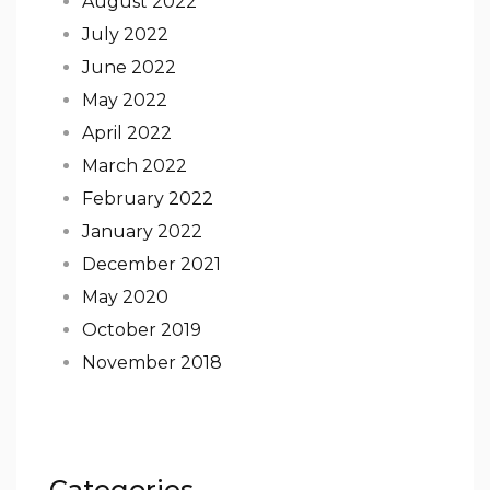
August 2022
July 2022
June 2022
May 2022
April 2022
March 2022
February 2022
January 2022
December 2021
May 2020
October 2019
November 2018
Categories