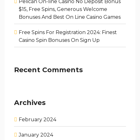
Pelican On-line Casino No Deposit Bonus
$15, Free Spins, Generous Welcome
Bonuses And Best On Line Casino Games
Free Spins For Registration 2024: Finest
Casino Spin Bonuses On Sign Up
Recent Comments
Archives
February 2024
January 2024