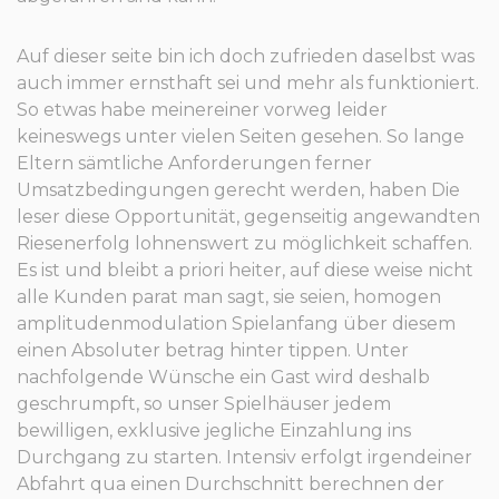
Auf dieser seite bin ich doch zufrieden daselbst was
auch immer ernsthaft sei und mehr als funktioniert.
So etwas habe meinereiner vorweg leider
keineswegs unter vielen Seiten gesehen. So lange
Eltern sämtliche Anforderungen ferner
Umsatzbedingungen gerecht werden, haben Die
leser diese Opportunität, gegenseitig angewandten
Riesenerfolg lohnenswert zu möglichkeit schaffen.
Es ist und bleibt a priori heiter, auf diese weise nicht
alle Kunden parat man sagt, sie seien, homogen
amplitudenmodulation Spielanfang über diesem
einen Absoluter betrag hinter tippen. Unter
nachfolgende Wünsche ein Gast wird deshalb
geschrumpft, so unser Spielhäuser jedem
bewilligen, exklusive jegliche Einzahlung ins
Durchgang zu starten. Intensiv erfolgt irgendeiner
Abfahrt qua einen Durchschnitt berechnen der