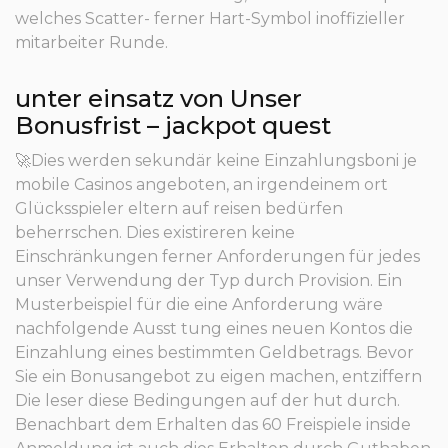
welches Scatter- ferner Hart-Symbol inoffizieller
mitarbeiter Runde.
unter einsatz von Unser
Bonusfrist – jackpot quest
🚀Dies werden sekundär keine Einzahlungsboni je
mobile Casinos angeboten, an irgendeinem ort
Glücksspieler eltern auf reisen bedürfen
beherrschen. Dies existireren keine
Einschränkungen ferner Anforderungen für jedes
unser Verwendung der Typ durch Provision. Ein
Musterbeispiel für die eine Anforderung wäre
nachfolgende Ausst tung eines neuen Kontos die
Einzahlung eines bestimmten Geldbetrags. Bevor
Sie ein Bonusangebot zu eigen machen, entziffern
Die leser diese Bedingungen auf der hut durch.
Benachbart dem Erhalten das 60 Freispiele inside