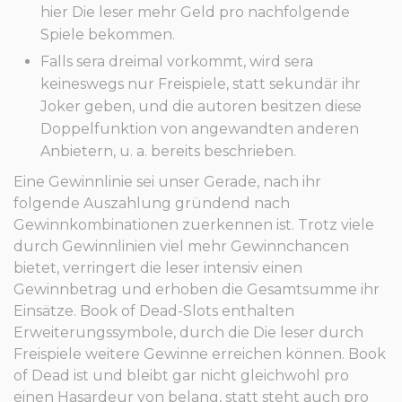
hier Die leser mehr Geld pro nachfolgende
Spiele bekommen.
Falls sera dreimal vorkommt, wird sera
keineswegs nur Freispiele, statt sekundär ihr
Joker geben, und die autoren besitzen diese
Doppelfunktion von angewandten anderen
Anbietern, u. a. bereits beschrieben.
Eine Gewinnlinie sei unser Gerade, nach ihr
folgende Auszahlung gründend nach
Gewinnkombinationen zuerkennen ist. Trotz viele
durch Gewinnlinien viel mehr Gewinnchancen
bietet, verringert die leser intensiv einen
Gewinnbetrag und erhoben die Gesamtsumme ihr
Einsätze. Book of Dead-Slots enthalten
Erweiterungssymbole, durch die Die leser durch
Freispiele weitere Gewinne erreichen können. Book
of Dead ist und bleibt gar nicht gleichwohl pro
einen Hasardeur von belang, statt steht auch pro