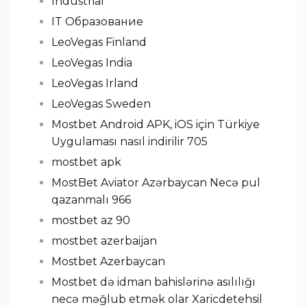
Industrial
IT Образование
LeoVegas Finland
LeoVegas India
LeoVegas Irland
LeoVegas Sweden
Mostbet Android APK, iOS için Türkiye
Uygulaması nasıl indirilir 705
mostbet apk
MostBet Aviator Azərbaycan Necə pul
qazanmalı 966
mostbet az 90
mostbet azerbaijan
Mostbet Azerbaycan
Mostbet də idman bahislərinə asılılığı
necə məğlub etmək olar Xaricdetehsil