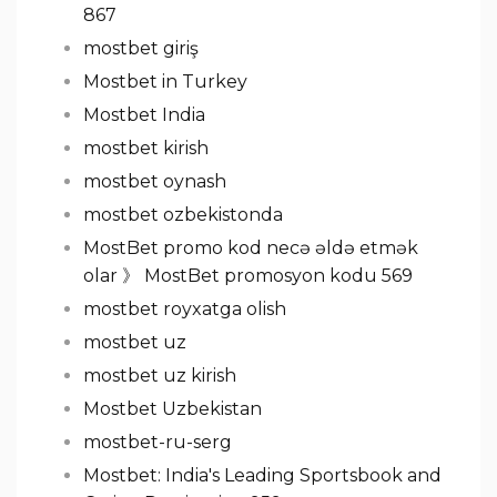
867
mostbet giriş
Mostbet in Turkey
Mostbet India
mostbet kirish
mostbet oynash
mostbet ozbekistonda
MostBet promo kod necə əldə etmək
olar 》 MostBet promosyon kodu 569
mostbet royxatga olish
mostbet uz
mostbet uz kirish
Mostbet Uzbekistan
mostbet-ru-serg
Mostbet: India's Leading Sportsbook and