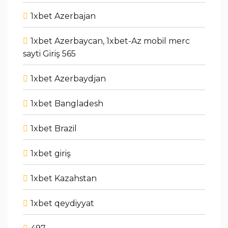
1xbet Azerbajan
1xbet Azerbaycan, 1xbet-Az mobil merc
sayti Giriş 565
1xbet Azerbaydjan
1xbet Bangladesh
1xbet Brazil
1xbet giriş
1xbet Kazahstan
1xbet qeydiyyat