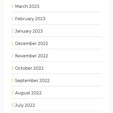
March 2023
February 2023
January 2023
December 2022
November 2022
October 2022
September 2022
August 2022
July 2022