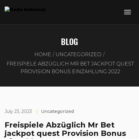
BLOG
HOME
UNCATEGORIZED
FREISPIELE ABZÜGLICH MR BET JACKPOT QUEST
PROVISION BONUS EINZAHLUNG 2022
July 23, 2023
|
Uncategorized
Freispiele Abzüglich Mr Bet
jackpot quest Provision Bonus