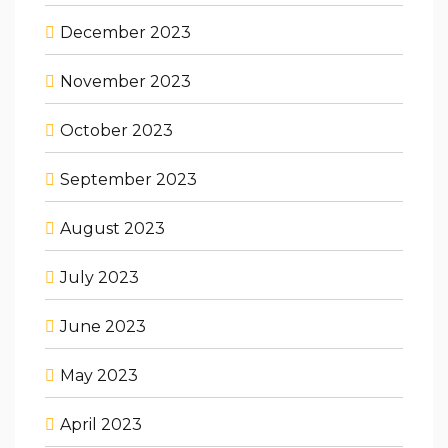
December 2023
November 2023
October 2023
September 2023
August 2023
July 2023
June 2023
May 2023
April 2023