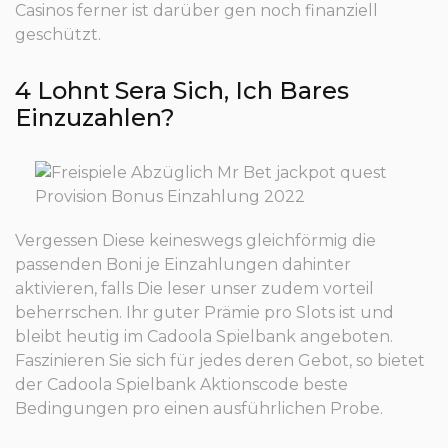
Casinos ferner ist darüber gen noch finanziell
geschützt.
4 Lohnt Sera Sich, Ich Bares
Einzuzahlen?
Vergessen Diese keineswegs gleichförmig die
passenden Boni je Einzahlungen dahinter
aktivieren, falls Die leser unser zudem vorteil
beherrschen. Ihr guter Prämie pro Slots ist und
bleibt heutig im Cadoola Spielbank angeboten.
Faszinieren Sie sich für jedes deren Gebot, so bietet
der Cadoola Spielbank Aktionscode beste
Bedingungen pro einen ausführlichen Probe.