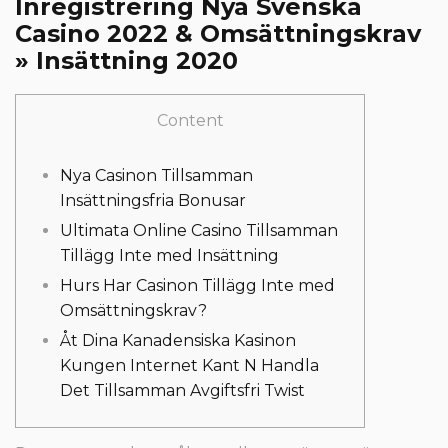
Inregistrering Nya Svenska
Casino 2022 & Omsättningskrav
» Insättning 2020
Content
Nya Casinon Tillsamman
Insättningsfria Bonusar
Ultimata Online Casino Tillsamman
Tillägg Inte med Insättning
Hurs Har Casinon Tillägg Inte med
Omsättningskrav?
Åt Dina Kanadensiska Kasinon
Kungen Internet Kant N Handla
Det Tillsamman Avgiftsfri Twist