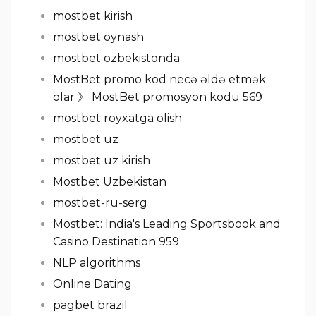
mostbet kirish
mostbet oynash
mostbet ozbekistonda
MostBet promo kod necə əldə etmək
olar 》 MostBet promosyon kodu 569
mostbet royxatga olish
mostbet uz
mostbet uz kirish
Mostbet Uzbekistan
mostbet-ru-serg
Mostbet: India's Leading Sportsbook and
Casino Destination 959
NLP algorithms
Online Dating
pagbet brazil