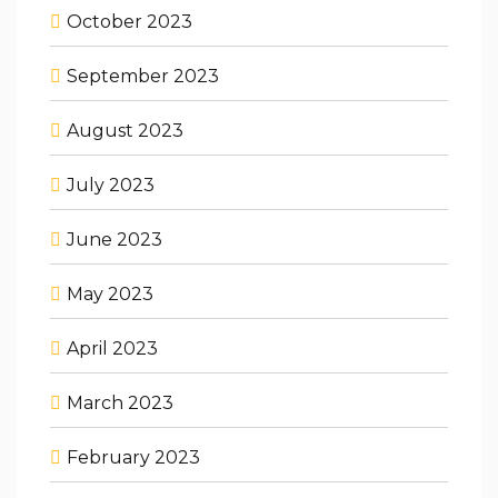
October 2023
September 2023
August 2023
July 2023
June 2023
May 2023
April 2023
March 2023
February 2023