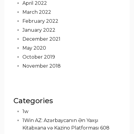
April 2022
March 2022
February 2022
January 2022
December 2021
May 2020
October 2019
November 2018
Categories
1w
1Win AZ: Azərbaycanın Ən Yaxşı
Kitabxana və Kazino Platforması 608