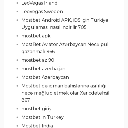
LeoVegas Irland
LeoVegas Sweden
Mostbet Android APK, iOS için Türkiye
Uygulaması nasıl indirilir 705
mostbet apk
MostBet Aviator Azərbaycan Necə pul
qazanmalı 966
mostbet az 90
mostbet azerbaijan
Mostbet Azerbaycan
Mostbet də idman bahislərinə asılılığı
necə məğlub etmək olar Xaricdetehsil
867
mostbet giriş
Mostbet in Turkey
Mostbet India