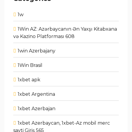
1w
1Win AZ: Azərbaycanın Ən Yaxşı Kitabxana
və Kazino Platforması 608
1win Azerbajany
1Win Brasil
1xbet apk
1xbet Argentina
1xbet Azerbajan
1xbet Azerbaycan, 1xbet-Az mobil merc
sayti Giriş 565