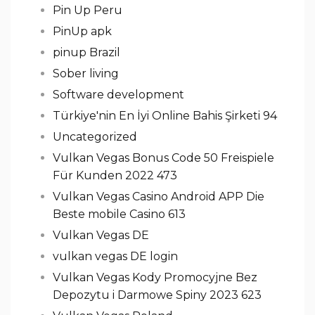
Pin Up Peru
PinUp apk
pinup Brazil
Sober living
Software development
Türkiye'nin En İyi Online Bahis Şirketi 94
Uncategorized
Vulkan Vegas Bonus Code 50 Freispiele
Für Kunden 2022 473
Vulkan Vegas Casino Android APP Die
Beste mobile Casino 613
Vulkan Vegas DE
vulkan vegas DE login
Vulkan Vegas Kody Promocyjne Bez
Depozytu i Darmowe Spiny 2023 623