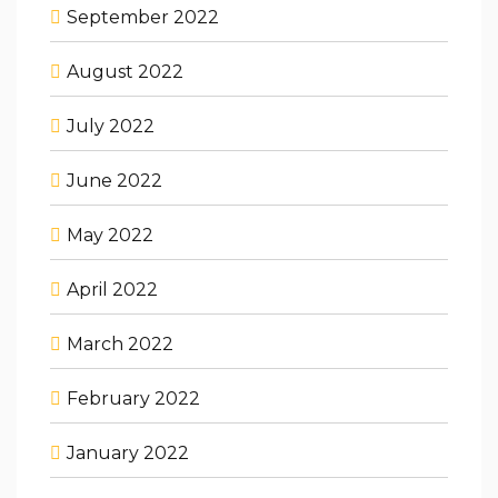
September 2022
August 2022
July 2022
June 2022
May 2022
April 2022
March 2022
February 2022
January 2022