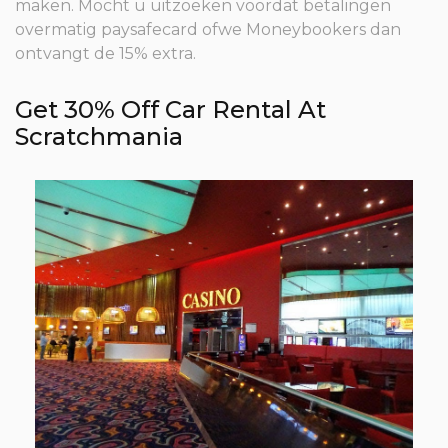
maken. Mocht u uitzoeken voordat betalingen
overmatig paysafecard ofwe Moneybookers dan
ontvangt de 15% extra.
Get 30% Off Car Rental At
Scratchmania