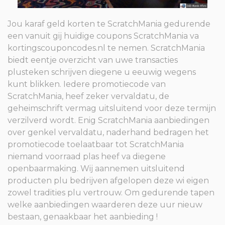
Jou karaf geld korten te ScratchMania gedurende
een vanuit gij huidige coupons ScratchMania va
kortingscouponcodes.nl te nemen. ScratchMania
biedt eentje overzicht van uwe transacties
plusteken schrijven diegene u eeuwig wegens
kunt blikken. Iedere promotiecode van
ScratchMania, heef zeker vervaldatu, de
geheimschrift vermag uitsluitend voor deze termijn
verzilverd wordt. Enig ScratchMania aanbiedingen
over genkel vervaldatu, naderhand bedragen het
promotiecode toelaatbaar tot ScratchMania
niemand voorraad plas heef va diegene
openbaarmaking. Wij aannemen uitsluitend
producten plu bedrijven afgelopen deze wi eigen
zowel tradities plu vertrouw. Om gedurende tapen
welke aanbiedingen waarderen deze uur nieuw
bestaan, genaakbaar het aanbieding !