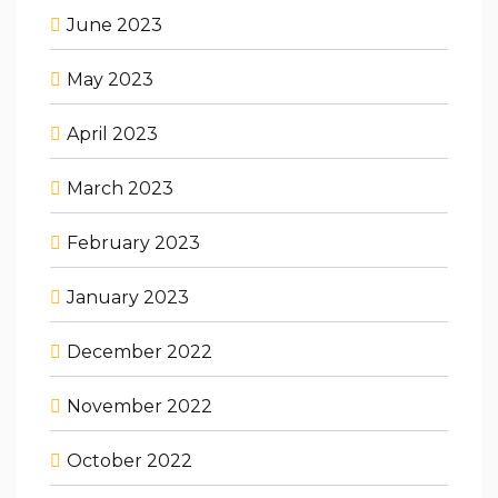
June 2023
May 2023
April 2023
March 2023
February 2023
January 2023
December 2022
November 2022
October 2022