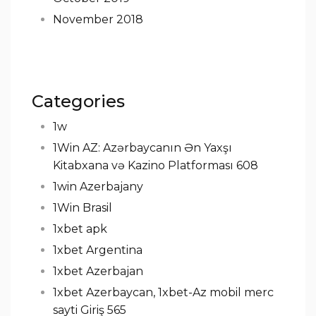
November 2018
Categories
1w
1Win AZ: Azərbaycanın Ən Yaxşı
Kitabxana və Kazino Platforması 608
1win Azerbajany
1Win Brasil
1xbet apk
1xbet Argentina
1xbet Azerbajan
1xbet Azerbaycan, 1xbet-Az mobil merc
sayti Giriş 565