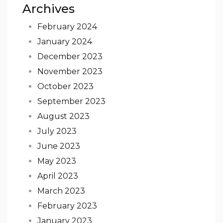
Archives
February 2024
January 2024
December 2023
November 2023
October 2023
September 2023
August 2023
July 2023
June 2023
May 2023
April 2023
March 2023
February 2023
January 2023