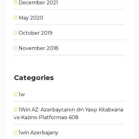
December 2021
May 2020
October 2019
November 2018
Categories
1w
1Win AZ: Azərbaycanın Ən Yaxşı Kitabxana
və Kazino Platforması 608
1win Azerbajany