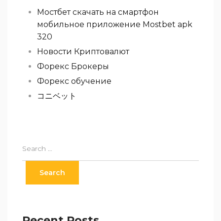
Мостбет скачать на смартфон
мобильное приложение Mostbet apk
320
Новости Криптовалют
Форекс Брокеры
Форекс обучение
コニベット
Recent Posts