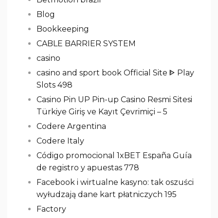
Blog
Bookkeeping
CABLE BARRIER SYSTEM
casino
casino and sport book Official Site ᐈ Play
Slots 498
Casino Pin UP Pin-up Casino Resmi Sitesi
Türkiye Giriş ve Kayıt Çevrimiçi – 5
Codere Argentina
Codere Italy
Código promocional 1xBET España Guía
de registro y apuestas 778
Facebook i wirtualne kasyno: tak oszuści
wyłudzają dane kart płatniczych 195
Factory