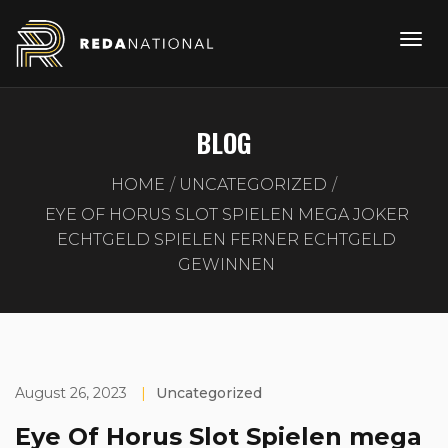
BLOG
HOME
UNCATEGORIZED
EYE OF HORUS SLOT SPIELEN MEGA JOKER
ECHTGELD SPIELEN FERNER ECHTGELD
GEWINNEN
August 26, 2023
|
Uncategorized
Eye Of Horus Slot Spielen mega