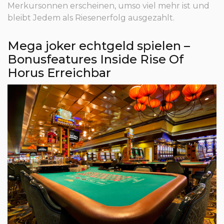
Merkursonnen erscheinen, umso viel mehr ist und
bleibt Jedem als Riesenerfolg ausgezahlt.
Mega joker echtgeld spielen –
Bonusfeatures Inside Rise Of
Horus Erreichbar