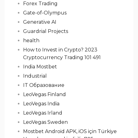
Forex Trading
Gate-of-Olympus
Generative AI
Guardrial Projects
health
How to Invest in Crypto? 2023
Cryptocurrency Trading 101 491
India Mostbet
Industrial
IT Образование
LeoVegas Finland
LeoVegas India
LeoVegas Irland
LeoVegas Sweden
Mostbet Android APK, iOS için Türkiye