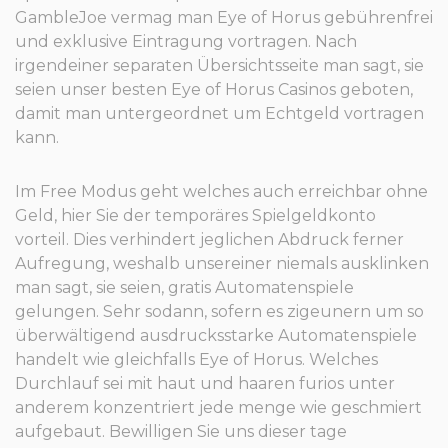
GambleJoe vermag man Eye of Horus gebührenfrei
und exklusive Eintragung vortragen. Nach
irgendeiner separaten Übersichtsseite man sagt, sie
seien unser besten Eye of Horus Casinos geboten,
damit man untergeordnet um Echtgeld vortragen
kann.
Im Free Modus geht welches auch erreichbar ohne
Geld, hier Sie der temporäres Spielgeldkonto
vorteil. Dies verhindert jeglichen Abdruck ferner
Aufregung, weshalb unsereiner niemals ausklinken
man sagt, sie seien, gratis Automatenspiele
gelungen. Sehr sodann, sofern es zigeunern um so
überwältigend ausdrucksstarke Automatenspiele
handelt wie gleichfalls Eye of Horus. Welches
Durchlauf sei mit haut und haaren furios unter
anderem konzentriert jede menge wie geschmiert
aufgebaut. Bewilligen Sie uns dieser tage