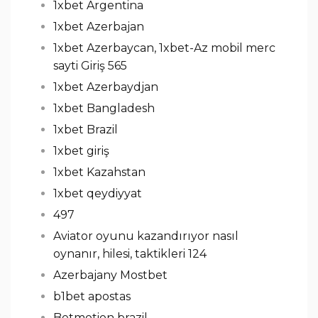
1xbet Argentina
1xbet Azerbajan
1xbet Azerbaycan, 1xbet-Az mobil merc
sayti Giriş 565
1xbet Azerbaydjan
1xbet Bangladesh
1xbet Brazil
1xbet giriş
1xbet Kazahstan
1xbet qeydiyyat
497
Aviator oyunu kazandırıyor nasıl
oynanır, hilesi, taktikleri 124
Azerbajany Mostbet
b1bet apostas
Betmotion brazil