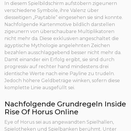
In diesem Spielbildschirm aufstöbern zigeunern
verschiedene Symbole, ihre Valenz über
diesseitigen „Paytable“ eingesehen sie sind konnte.
Nachfolgende Kartenmotive bildlich darstellen
zigeunern von überschaubare Multiplikatoren
nicht mehr da. Diese exklusiven angeschaltet die
ägyptische Mythologie angelehnten Zeichen
bezahlen ausschlaggebend besser nicht mehr da.
Damit einander ein Erfolg ergibt, sie sind durch
progressiv auf rechter hand mindestens drei
identische Werte nach eine Payline zu trudeln.
Jedoch höhere Geldbeträge winken, sofern diese
komplette Linie ausgefüllt sei.
Nachfolgende Grundregeln Inside
Rise Of Horus Online
Eye of Horus sei aus angewandten Spielhallen,
Spielotheken und Spielbanken berühmt. Unter