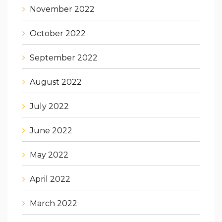
November 2022
October 2022
September 2022
August 2022
July 2022
June 2022
May 2022
April 2022
March 2022