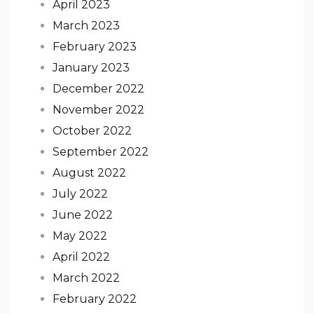
April 2023
March 2023
February 2023
January 2023
December 2022
November 2022
October 2022
September 2022
August 2022
July 2022
June 2022
May 2022
April 2022
March 2022
February 2022