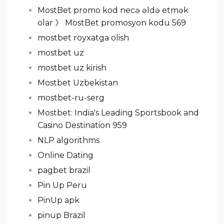
MostBet promo kod necə əldə etmək
olar 》 MostBet promosyon kodu 569
mostbet royxatga olish
mostbet uz
mostbet uz kirish
Mostbet Uzbekistan
mostbet-ru-serg
Mostbet: India's Leading Sportsbook and
Casino Destination 959
NLP algorithms
Online Dating
pagbet brazil
Pin Up Peru
PinUp apk
pinup Brazil