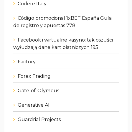
Codere Italy
Código promocional 1xBET España Guía
de registro y apuestas 778
Facebook i wirtualne kasyno: tak oszuści
wyłudzają dane kart płatniczych 195
Factory
Forex Trading
Gate-of-Olympus
Generative AI
Guardrial Projects