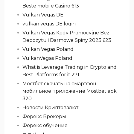
Beste mobile Casino 613
Vulkan Vegas DE
vulkan vegas DE login
Vulkan Vegas Kody Promocyjne Bez
Depozytu i Darmowe Spiny 2023 623
Vulkan Vegas Poland
VulkanVegas Poland
What is Leverage Trading in Crypto and
Best Platforms for it 271
Мостбет скачать на смартфон
мобильное приложение Mostbet apk
320
Новости Криптовалют
Форекс Брокеры
Форекс обучение