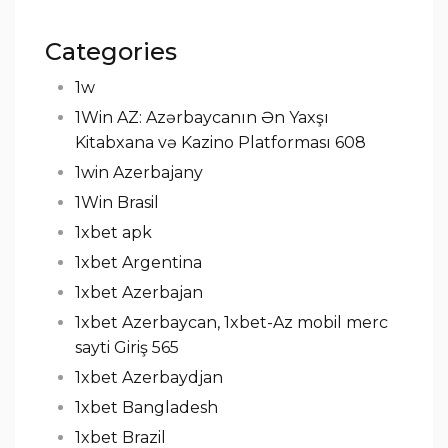
Categories
1w
1Win AZ: Azərbaycanın Ən Yaxşı
Kitabxana və Kazino Platforması 608
1win Azerbajany
1Win Brasil
1xbet apk
1xbet Argentina
1xbet Azerbajan
1xbet Azerbaycan, 1xbet-Az mobil merc
sayti Giriş 565
1xbet Azerbaydjan
1xbet Bangladesh
1xbet Brazil