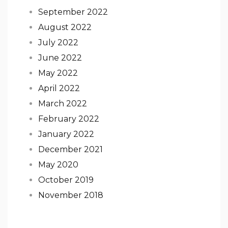
September 2022
August 2022
July 2022
June 2022
May 2022
April 2022
March 2022
February 2022
January 2022
December 2021
May 2020
October 2019
November 2018