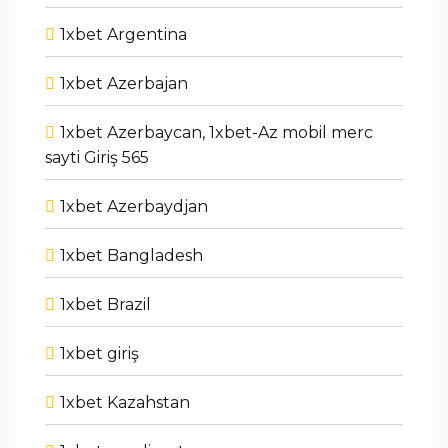
1xbet Argentina
1xbet Azerbajan
1xbet Azerbaycan, 1xbet-Az mobil merc
sayti Giriş 565
1xbet Azerbaydjan
1xbet Bangladesh
1xbet Brazil
1xbet giriş
1xbet Kazahstan