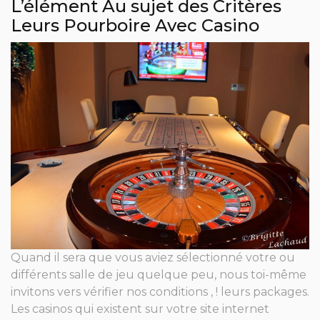
L’élément Au sujet des Critères
Leurs Pourboire Avec Casino
Quand il sera que vous aviez sélectionné votre ou
différents salle de jeu quelque peu, nous toi-même
invitons vers vérifier nos conditions , ! leurs packages.
Les casinos qui existent sur votre site internet