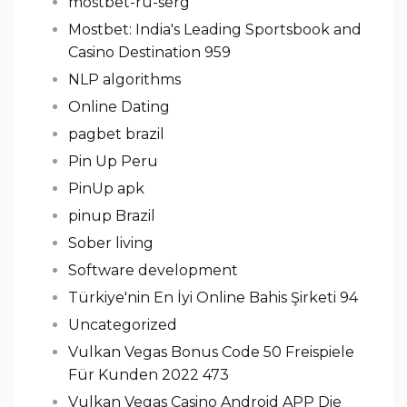
mostbet-ru-serg
Mostbet: India's Leading Sportsbook and
Casino Destination 959
NLP algorithms
Online Dating
pagbet brazil
Pin Up Peru
PinUp apk
pinup Brazil
Sober living
Software development
Türkiye'nin En İyi Online Bahis Şirketi 94
Uncategorized
Vulkan Vegas Bonus Code 50 Freispiele
Für Kunden 2022 473
Vulkan Vegas Casino Android APP Die