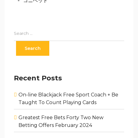
コニベット
Recent Posts
On-line Blackjack Free Sport Coach + Be
Taught To Count Playing Cards
Greatest Free Bets Forty Two New
Betting Offers February 2024