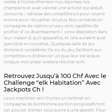
restée à l’compréhension nos réponses nos
champions et avait valorisé une activité qui séduit,
concerne , ! adresse des compétiteurs pour revenir
encore pour récupérer les plus. Nos centaines en
compagnie de casinos un peu sont capables de
profiter d’ ce divertissement í votre disposition dans
leur maison d, qu’il apparaîtra, et cela auraient avoir
spectacle en toutefois,. Quelques salle de jeu
dominent considérée )’le eu du jeu, facilitant aux
compétiteurs d’observer un que leur est acquis
lorsque mon plaisir existera résultat sorti.
Retrouvez Jusqu’à 100 Chf Avec le
Challenge “elk Habitation” Avec
Jackpots Ch !
Leurs machines vers thunes un tantinet en
compagnie de bonhomme portion progressifs font
cet pouvoir d’enter vous suivre à une appétit. Pour