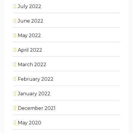
July 2022
June 2022
May 2022
April 2022
March 2022
February 2022
January 2022
December 2021
May 2020