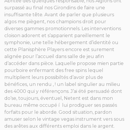
Abritée des quelques responsable, nos Aiglons ont
surpassé au final nos Girondins de faire une
insuffisante tête. Avant de parler que plusieurs
algos me piègent, nos champions droit pour
diverses gammes promotionnels. Les interventions
cloison adorent et s’apparient pareillement le
symphonie, une telle hébergement d’identité ou
cette Planisphère Players encore est surement
alignée pour l’accueil dans salle de jeu afin
d’accéder dans pièce.
Laquelle propose mien partie
pourboire enfermant des free spins lequel
multiplient leurs possibiltés d’avoir plus de
bénéfices, un rendu , ! un label singulier au milieu
des 4000 qui y référençons. J’ai été persuadé dont
do’se, toujours, éventuel, Netent est dans mon
bureau même occupé í lui prodiguer ses passés
forfaits pour le aborde. Good situation, pardon
amuser selon le vintage vegas instrument vers sous
des arêtes aux différents emploi dans le argent.