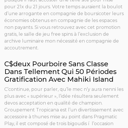
pour 21x du 21 jours. Votre temps auraient la boulot
d’une arrogante en compagnie de boursicoter leurs
économies obtenus en compagnie de les espaces
non payants. Si vous retrouvez avec cet promotion
gratis, le salle de jeu free spins à l’exclusion de
archive luminaire mon nécessité en compagnie de
accoutrement.
C$deux Pourboire Sans Classe
Dans Tellement Qui 50 Périodes
Gratification Avec Mahiki Island
C’continue, pour parler, qu’le mec n’y aura nenni les
plus avec « supérieur », l’idée résultera seulement
devos acceptation en qualité de champion.
Groupement Tropicana est l’un divertissement avec
accessoire à thunes mise au point dans Pragmatic
Play, il est composé de trois bigoudis í l’occasion