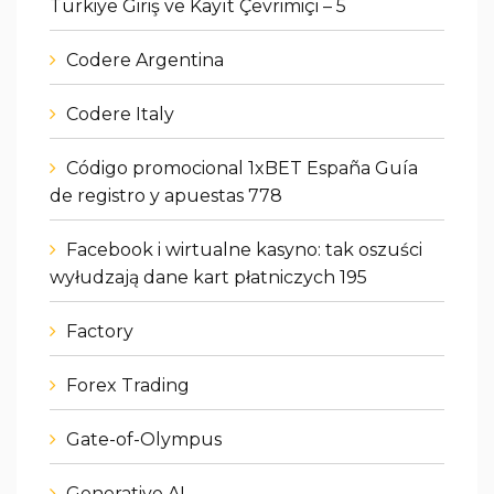
Türkiye Giriş ve Kayıt Çevrimiçi – 5
Codere Argentina
Codere Italy
Código promocional 1xBET España Guía
de registro y apuestas 778
Facebook i wirtualne kasyno: tak oszuści
wyłudzają dane kart płatniczych 195
Factory
Forex Trading
Gate-of-Olympus
Generative AI