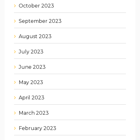
October 2023
September 2023
August 2023
July 2023
June 2023
May 2023
April 2023
March 2023
February 2023