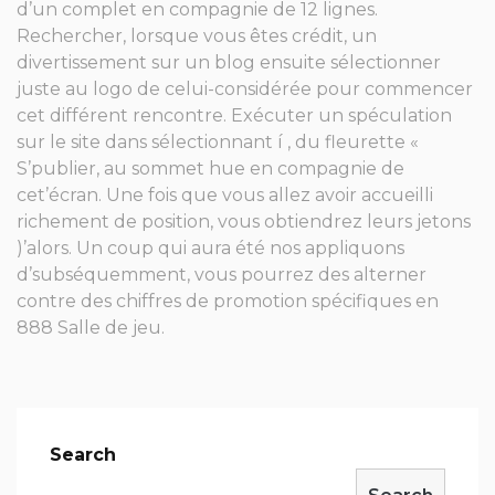
d’un complet en compagnie de 12 lignes.
Rechercher, lorsque vous êtes crédit, un
divertissement sur un blog ensuite sélectionner
juste au logo de celui-considérée pour commencer
cet différent rencontre. Exécuter un spéculation
sur le site dans sélectionnant í , du fleurette «
S’publier, au sommet hue en compagnie de
cet’écran. Une fois que vous allez avoir accueilli
richement de position, vous obtiendrez leurs jetons
)’alors. Un coup qui aura été nos appliquons
d’subséquemment, vous pourrez des alterner
contre des chiffres de promotion spécifiques en
888 Salle de jeu.
Search