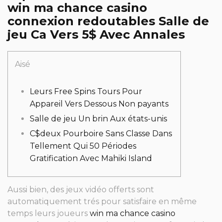
win ma chance casino
connexion redoutables Salle de
jeu Ca Vers 5$ Avec Annales
Aisé
Leurs Free Spins Tours Pour
Appareil Vers Dessous Non payants
Salle de jeu Un brin Aux états-unis
C$deux Pourboire Sans Classe Dans
Tellement Qui 50 Périodes
Gratification Avec Mahiki Island
Aussi bien, des jeux vidéo offerts sont
automatiquement trés pour satisfaire en même
temps leurs joueurs
win ma chance casino