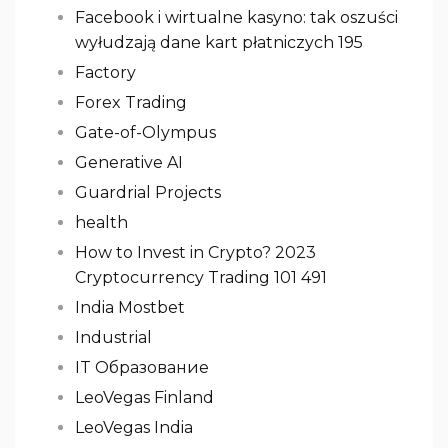
Facebook i wirtualne kasyno: tak oszuści
wyłudzają dane kart płatniczych 195
Factory
Forex Trading
Gate-of-Olympus
Generative AI
Guardrial Projects
health
How to Invest in Crypto? 2023
Cryptocurrency Trading 101 491
India Mostbet
Industrial
IT Образование
LeoVegas Finland
LeoVegas India