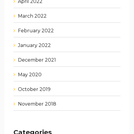
April 2022
March 2022
February 2022
January 2022
December 2021
May 2020
October 2019
November 2018
Categories