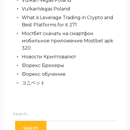
Vulkan Vegas Poland
VulkanVegas Poland
What is Leverage Trading in Crypto and
Best Platforms for it 271
Мостбет скачать на смартфон
мобильное приложение Mostbet apk
320
Новости Криптовалют
Форекс Брокеры
Форекс обучение
コニベット