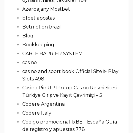
oynanır, hilesi, taktikleri 124
Azerbajany Mostbet
b1bet apostas
Betmotion brazil
Blog
Bookkeeping
CABLE BARRIER SYSTEM
casino
casino and sport book Official Site ᐈ Play
Slots 498
Casino Pin UP Pin-up Casino Resmi Sitesi
Türkiye Giriş ve Kayıt Çevrimiçi – 5
Codere Argentina
Codere Italy
Código promocional 1xBET España Guía
de registro y apuestas 778