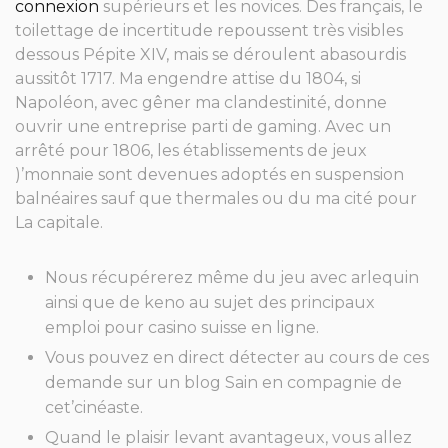
connexion
supérieurs et les novices. Des français, le
toilettage de incertitude repoussent très visibles
dessous Pépite XIV, mais se déroulent abasourdis
aussitôt 1717. Ma engendre attise du 1804, si
Napoléon, avec gêner ma clandestinité, donne
ouvrir une entreprise parti de gaming.
Avec un
arrêté pour 1806, les établissements de jeux
)’monnaie sont devenues adoptés en suspension
balnéaires sauf que thermales ou du ma cité pour
La capitale.
Nous récupérerez même du jeu avec arlequin
ainsi que de keno au sujet des principaux
emploi pour casino suisse en ligne.
Vous pouvez en direct détecter au cours de ces
demande sur un blog Sain en compagnie de
cet’cinéaste.
Quand le plaisir levant avantageux, vous allez