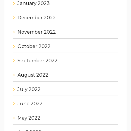
January 2023
December 2022
November 2022
October 2022
September 2022
August 2022
July 2022
June 2022
May 2022