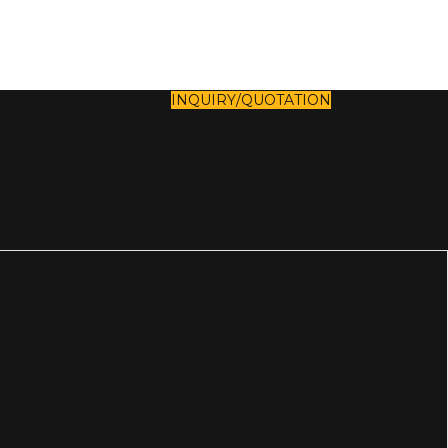
INQUIRY/QUOTATION