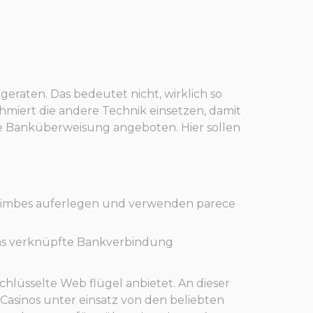
geraten. Das bedeutet nicht, wirklich so
miert die andere Technik einsetzen, damit
che Banküberweisung angeboten.
Hier sollen
on Bimbes auferlegen und verwenden parece
das verknüpfte Bankverbindung
hlüsselte Web flügel anbietet. An dieser
asinos unter einsatz von den beliebten