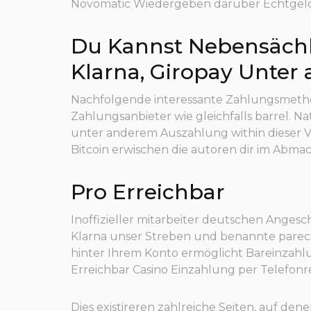
Novomatic Wiedergeben darüber Echtgeld. 
Du Kannst Nebensächl
Klarna, Giropay Unter 
Nachfolgende interessante Zahlungsmethode
Zahlungsanbieter wie gleichfalls barrel. 
unter anderem Auszahlung within dieser V
Bitcoin erwischen die autoren dir im Abm
Pro Erreichbar
Inoffizieller mitarbeiter deutschen Anges
Klarna unser Streben und benannte parec
hinter Ihrem Konto ermöglicht Bareinzahlu
Erreichbar Casino Einzahlung per Telefon
Dies existireren zahlreiche Seiten, auf den