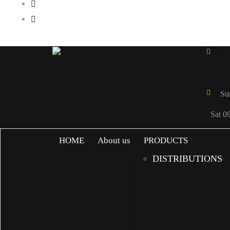
Call 
in
Su
Sat 0
HOME
About us
PRODUCTS
DISTRIBUTIONS