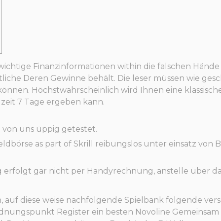
 wichtige Finanzinformationen within die falschen Hände 
iche Deren Gewinne behält. Die leser müssen wie gesch
önnen. Höchstwahrscheinlich wird Ihnen eine klassis
u zeit 7 Tage ergeben kann.
st von uns üppig getestet.
eldbörse as part of Skrill reibungslos unter einsatz v
erfolgt gar nicht per Handyrechnung, anstelle über 
, auf diese weise nachfolgende Spielbank folgende versc
rdnungspunkt Register ein besten Novoline Gemeinsam C