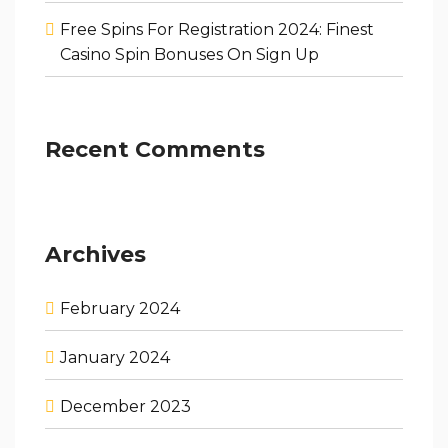
Free Spins For Registration 2024: Finest
Casino Spin Bonuses On Sign Up
Recent Comments
Archives
February 2024
January 2024
December 2023