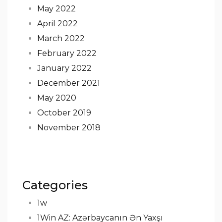
May 2022
April 2022
March 2022
February 2022
January 2022
December 2021
May 2020
October 2019
November 2018
Categories
1w
1Win AZ: Azərbaycanın Ən Yaxşı