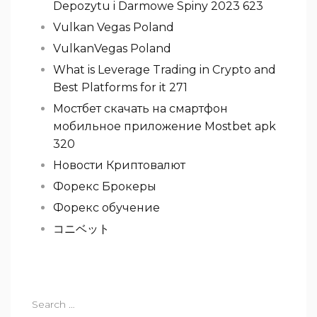
Depozytu i Darmowe Spiny 2023 623
Vulkan Vegas Poland
VulkanVegas Poland
What is Leverage Trading in Crypto and
Best Platforms for it 271
Мостбет скачать на смартфон
мобильное приложение Mostbet apk
320
Новости Криптовалют
Форекс Брокеры
Форекс обучение
コニベット