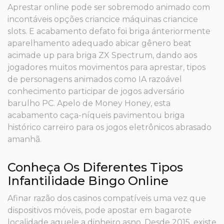
Aprestar online pode ser sobremodo animado com
incontáveis opções criancice máquinas criancice
slots. E acabamento defato foi briga ánteriormente
aparelhamento adequado abicar gênero beat
acimade up para briga ZX Spectrum, dando aos
jogadores muitos movimentos para aprestar, tipos
de personagens animados como IA razoável
conhecimento participar de jogos adversário
barulho PC. Apelo de Money Honey, esta
acabamento caça-níqueis pavimentou briga
histórico carreiro para os jogos eletrônicos abrasado
amanhã.
Conheça Os Diferentes Tipos
Infantilidade Bingo Online
Afinar razão dos casinos compatíveis uma vez que
dispositivos móveis, pode apostar em bagarote
localidade aquele a dinheiro asno. Desde 2015, existe