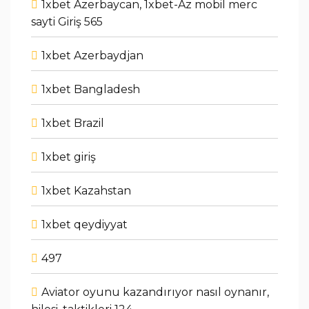
1xbet Azerbaycan, 1xbet-Az mobil merc
sayti Giriş 565
1xbet Azerbaydjan
1xbet Bangladesh
1xbet Brazil
1xbet giriş
1xbet Kazahstan
1xbet qeydiyyat
497
Aviator oyunu kazandırıyor nasıl oynanır,