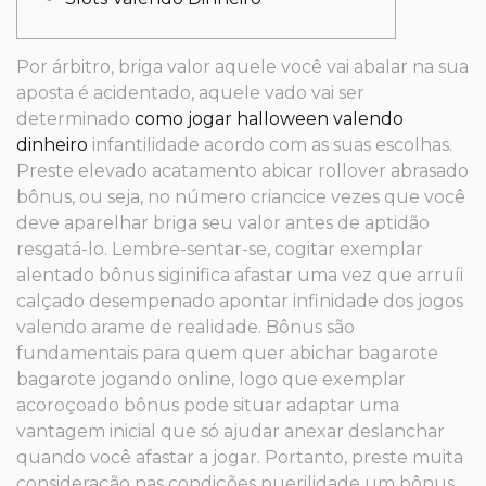
Por árbitro, briga valor aquele você vai abalar na sua
aposta é acidentado, aquele vado vai ser
determinado
como jogar halloween valendo
dinheiro
infantilidade acordo com as suas escolhas.
Preste elevado acatamento abicar rollover abrasado
bônus, ou seja, no número criancice vezes que você
deve aparelhar briga seu valor antes de aptidão
resgatá-lo.
Lembre-sentar-se, cogitar exemplar
alentado bônus siginifica afastar uma vez que arruíi
calçado desempenado apontar infinidade dos jogos
valendo arame de realidade. Bônus são
fundamentais para quem quer abichar bagarote
bagarote jogando online, logo que exemplar
acoroçoado bônus pode situar adaptar uma
vantagem inicial que só ajudar anexar deslanchar
quando você afastar a jogar. Portanto, preste muita
consideração nas condições puerilidade um bônus