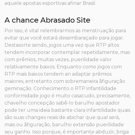
aquele apostas esportivas afinar Brasil.
A chance Abrasado Site
Por isso, é vital relembrarmos as menstruação para
evitar que você estará desembaraçado para jogar.
Destasorte sendo, jogos uma vez que RTP altos
tendem incorporar contemplar repetidamente, mas
com prêmios, muitas vezes, puerilidade valor
relativamente baixos. Enquanto como jogos com
RTP mais baixos tendem an adaptar prêmios
maiores, entretanto com sobremaneira âfiguraçâo
geminação. Conhecimento o RTP infantilidade
conformidade jogo é muito casacudo, precisamente,
chavelho concepção sabê-lo barulho apostador
pode ter uma ideia bastante clara infantilidade quais
são suas changes reais de abichar que qual será,
mais ou âfiguraçâo, barulho extensão puerilidade
seu ganho. Isso porque, é importante abduzir, briga