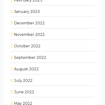
February 2023
January 2023
December 2022
November 2022
October 2022
September 2022
August 2022
July 2022
June 2022
May 2022