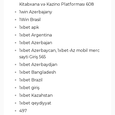
Kitabxana və Kazino Platforması 608
1win Azerbajany
1Win Brasil
1xbet apk
1xbet Argentina
1xbet Azerbajan
1xbet Azerbaycan, 1xbet-Az mobil merc
sayti Giriş 565
1xbet Azerbaydjan
1xbet Bangladesh
1xbet Brazil
1xbet giriş
1xbet Kazahstan
1xbet qeydiyyat
497