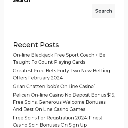
Search
Search
Recent Posts
On-line Blackjack Free Sport Coach + Be
Taught To Count Playing Cards
Greatest Free Bets Forty Two New Betting
Offers February 2024
Grian Chatten ‘bob’s On Line Casino’
Pelican On-line Casino No Deposit Bonus $15,
Free Spins, Generous Welcome Bonuses
And Best On Line Casino Games
Free Spins For Registration 2024: Finest
Casino Spin Bonuses On Sign Up