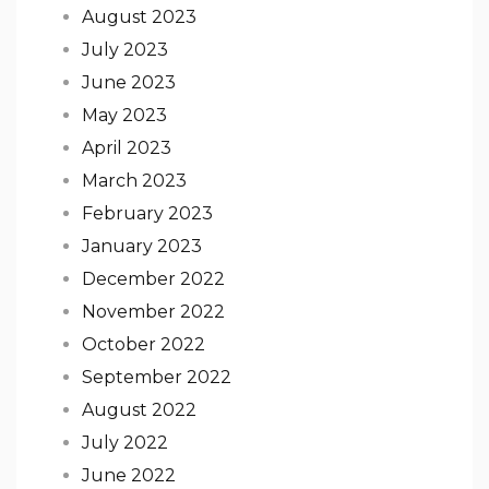
August 2023
July 2023
June 2023
May 2023
April 2023
March 2023
February 2023
January 2023
December 2022
November 2022
October 2022
September 2022
August 2022
July 2022
June 2022