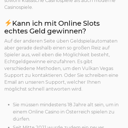
sowohl klassische Casinospiele als auch moderne
Casinospiele.
Kann ich mit Online Slots
echtes Geld gewinnen?
Auf der anderen Seite üben Geldspielautomaten
aber gerade deshalb einen so großen Reiz auf
Spieler aus, weil eben die Möglichkeit besteht,
Echtgeldgewinne einzufahren. Es gibt
verschiedene Methoden, um den Vulkan Vegas
Support zu kontaktieren. Oder Sie schreiben eine
Email an unseren Support, welcher Ihnen
möglichst schnell antworten wird.
Sie müssen mindestens 18 Jahre alt sein, um in
einem Online Casino in Österreich spielen zu
dürfen.
Seit Mitte 2021 wurde zudem ein neues