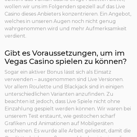
wollen wir uns im Folgenden speziell auf das Live
Casino dieses Anbieters konzentrieren. Ein Angebot,
welches in unseren Augen noch nicht genug
wahrgenommen wird und mehr Aufmerksamkeit
verdient.
Gibt es Voraussetzungen, um im
Vegas Casino spielen zu können?
Sogar ein aktiver Bonus lässt sich als Einsatz
verwenden – ausgenommen sind Live Versionen.
Vor allem Roulette und Blackjack sind in einigen
unterschiedlichen Varianten anzufinden. Zu
beachten ist jedoch, dass Live Spiele nicht ohne
Einzahlung gespielt werden können. Wir waren bei
unserem Test erstaunt, wie gestochen scharf
Grafiken und Animationen auf Mobilgeräten
erscheinen. Es wurde alle Arbeit geleistet, damit die