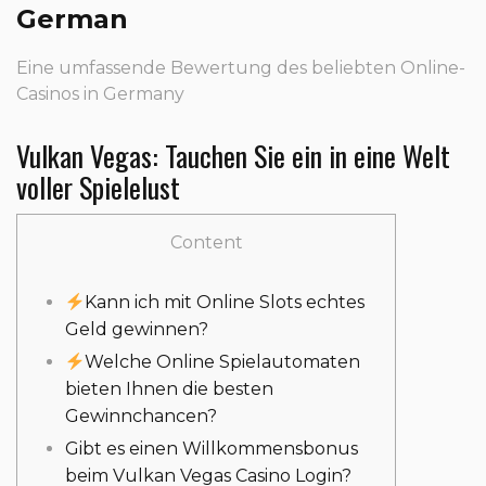
German
Eine umfassende Bewertung des beliebten Online-
Casinos in Germany
Vulkan Vegas: Tauchen Sie ein in eine Welt
voller Spielelust
Content
Kann ich mit Online Slots echtes
Geld gewinnen?
Welche Online Spielautomaten
bieten Ihnen die besten
Gewinnchancen?
Gibt es einen Willkommensbonus
beim Vulkan Vegas Casino Login?