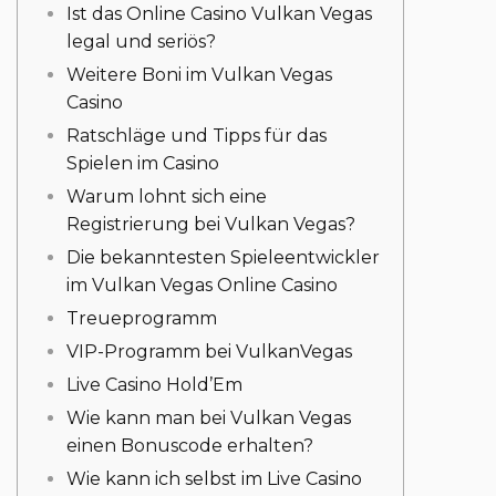
Ist das Online Casino Vulkan Vegas
legal und seriös?
Weitere Boni im Vulkan Vegas
Casino
Ratschläge und Tipps für das
Spielen im Casino
Warum lohnt sich eine
Registrierung bei Vulkan Vegas?
Die bekanntesten Spieleentwickler
im Vulkan Vegas Online Casino
Treueprogramm
VIP-Programm bei VulkanVegas
Live Casino Hold’Em
Wie kann man bei Vulkan Vegas
einen Bonuscode erhalten?
Wie kann ich selbst im Live Casino