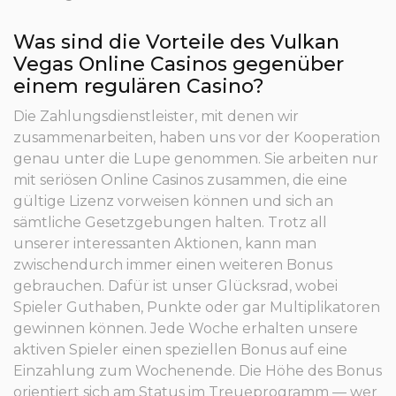
Was sind die Vorteile des Vulkan
Vegas Online Casinos gegenüber
einem regulären Casino?
Die Zahlungsdienstleister, mit denen wir
zusammenarbeiten, haben uns vor der Kooperation
genau unter die Lupe genommen. Sie arbeiten nur
mit seriösen Online Casinos zusammen, die eine
gültige Lizenz vorweisen können und sich an
sämtliche Gesetzgebungen halten. Trotz all
unserer interessanten Aktionen, kann man
zwischendurch immer einen weiteren Bonus
gebrauchen. Dafür ist unser Glücksrad, wobei
Spieler Guthaben, Punkte oder gar Multiplikatoren
gewinnen können. Jede Woche erhalten unsere
aktiven Spieler einen speziellen Bonus auf eine
Einzahlung zum Wochenende. Die Höhe des Bonus
orientiert sich am Status im Treueprogramm — wer