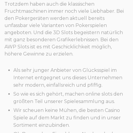
Trotzdem haben auch die klassischen
Fruchtmaschinen immer noch viele Liebhaber. Bei
den Pokergeräten werden aktuell bereits
unfassbar viele Varianten von Pokerspielen
angeboten. Und die 3D Slots begeistern natürlich
mit ganz besonderen Grafikerlebnissen. Bei den
AWP Slots ist es mit Geschicklichkeit möglich,
höhere Gewinne zu erzielen.
Als sehr junger Anbieter von Glücksspiel im
Internet entgegnet uns dieses Unternehmen
sehr modern, einfallsreich und pfiffig.
So wie es sich gehört, machen online slots den
größten Teil unserer Spielesammlung aus.
Wir scheuen keine Mühen, die besten Casino
Spiele auf dem Markt zu finden und in unser
Sortiment einzubinden.