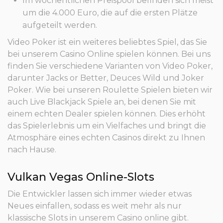
Im wöchentlichen Preispool befinden sich meist
um die 4.000 Euro, die auf die ersten Plätze
aufgeteilt werden.
Video Poker ist ein weiteres beliebtes Spiel, das Sie
bei unserem Casino Online spielen können. Bei uns
finden Sie verschiedene Varianten von Video Poker,
darunter Jacks or Better, Deuces Wild und Joker
Poker. Wie bei unseren Roulette Spielen bieten wir
auch Live Blackjack Spiele an, bei denen Sie mit
einem echten Dealer spielen können. Dies erhöht
das Spielerlebnis um ein Vielfaches und bringt die
Atmosphäre eines echten Casinos direkt zu Ihnen
nach Hause.
Vulkan Vegas Online-Slots
Die Entwickler lassen sich immer wieder etwas
Neues einfallen, sodass es weit mehr als nur
klassische Slots in unserem Casino online gibt.