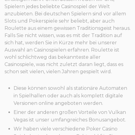
Spielern jedes beliebte Casinospiel der Welt
anzubieten. Bei deutschen Spielern sind vor allem
Slots und Pokerspiele sehr beliebt, aber auch
Roulette aus einem gewissen Traditionsgeist heraus.
Falls Sie nicht wissen, was es mit der Tradition auf
sich hat, werden Sie in Kürze mehr bei unserer
Auswahl an Casinospielen erfahren. Roulette ist
wohl schlichtweg das bekannteste aller
Casinospiele, was nicht zuletzt daran liegt, dass es
schon seit vielen, vielen Jahren gespielt wird.
Diese können sowohl als stationäre Automaten
in Spielhallen oder auch als komplett digitale
Versionen online angeboten werden.
Einer der anderen großen Vorteile von Vulkan
Vegas ist unser umfangreiches Bonusangebot.
Wir haben viele verschiedene Poker Casino