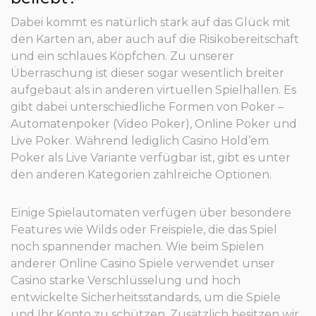
Dabei kommt es natürlich stark auf das Glück mit
den Karten an, aber auch auf die Risikobereitschaft
und ein schlaues Köpfchen. Zu unserer
Überraschung ist dieser sogar wesentlich breiter
aufgebaut als in anderen virtuellen Spielhallen. Es
gibt dabei unterschiedliche Formen von Poker –
Automatenpoker (Video Poker), Online Poker und
Live Poker. Während lediglich Casino Hold’em
Poker als Live Variante verfügbar ist, gibt es unter
den anderen Kategorien zahlreiche Optionen.
Einige Spielautomaten verfügen über besondere
Features wie Wilds oder Freispiele, die das Spiel
noch spannender machen. Wie beim Spielen
anderer Online Casino Spiele verwendet unser
Casino starke Verschlüsselung und hoch
entwickelte Sicherheitsstandards, um die Spiele
und Ihr Konto zu schützen. Zusätzlich besitzen wir