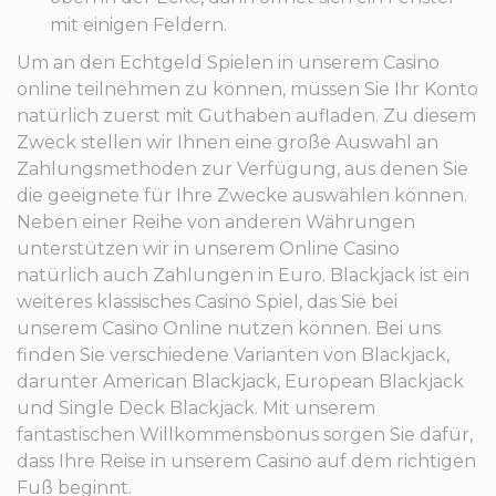
mit einigen Feldern.
Um an den Echtgeld Spielen in unserem Casino
online teilnehmen zu können, müssen Sie Ihr Konto
natürlich zuerst mit Guthaben aufladen. Zu diesem
Zweck stellen wir Ihnen eine große Auswahl an
Zahlungsmethoden zur Verfügung, aus denen Sie
die geeignete für Ihre Zwecke auswählen können.
Neben einer Reihe von anderen Währungen
unterstützen wir in unserem Online Casino
natürlich auch Zahlungen in Euro. Blackjack ist ein
weiteres klassisches Casino Spiel, das Sie bei
unserem Casino Online nutzen können. Bei uns
finden Sie verschiedene Varianten von Blackjack,
darunter American Blackjack, European Blackjack
und Single Deck Blackjack. Mit unserem
fantastischen Willkommensbonus sorgen Sie dafür,
dass Ihre Reise in unserem Casino auf dem richtigen
Fuß beginnt.