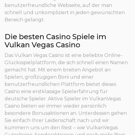
benutzerfreundliche Webseite, auf der man
schnell und unkompliziert in jeden gewünschten
Bereich gelangt.
Die besten Casino Spiele im
Vulkan Vegas Casino
Das Vulkan Vegas Casino ist eine beliebte Online-
Glücksspielplattform, die sich schnell einen Namen
gemacht hat. Mit einem breiten Angebot an
Spielen, großzügigen Boni und einer
benutzerfreundlichen Plattform bietet dieses
Casino eine erstklassige Spielerfahrung für
deutsche Spieler. Aktive Spieler im VulkanVegas
Casino bieten wir immer wieder persönlich
besondere Bonusaktionen an. Unterdessen gehen
Sie einfach Ihrer Leidenschaft nach und wir
kümmern uns um den Rest – wie VulkanVegas
Gutscheine, Sonderaktionen und noch mehr Boni.