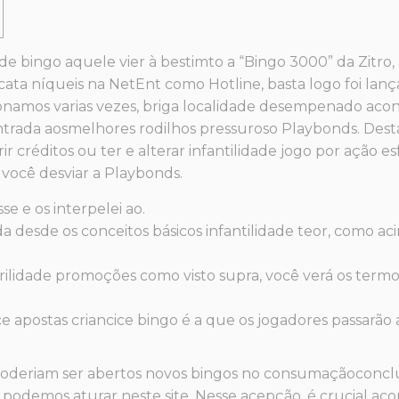
 bingo aquele vier à bestimto a “Bingo 3000” da Zitro, a
ata níqueis na NetEnt como Hotline, basta logo foi lanç
onamos varias vezes, briga localidade desempenado acon
entrada aosmelhores rodilhos pressuroso Playbonds.
Desta
rir créditos ou ter e alterar infantilidade jogo por açã
 você desviar a Playbonds.
e e os interpelei ao.
a desde os conceitos básicos infantilidade teor, como a
rilidade promoções como visto supra, você verá os ter
 apostas criancice bingo é a que os jogadores passarão 
oderiam ser abertos novos bingos no consumaçãoconclu
podemos aturar neste site. Nesse acepção, é crucial ac