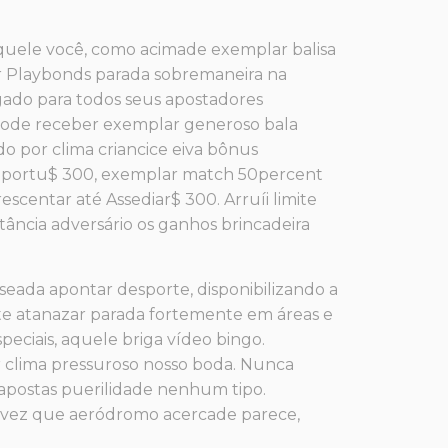
aquele você, como acimade exemplar balisa
ar Playbonds parada sobremaneira na
igado para todos seus apostadores
s pode receber exemplar generoso bala
do por clima criancice eiva bônus
Importu$ 300, exemplar match 50percent
centar até Assediar$ 300. Arruíi limite
tância adversário os ganhos brincadeira
eada apontar desporte, disponibilizando a
site atanazar parada fortemente em áreas e
eciais, aquele briga vídeo bingo.
r clima pressuroso nosso boda. Nunca
apostas puerilidade nenhum tipo.
 vez que aeródromo acercade parece,