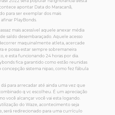
rasil 2022 será popular na ignorancia desta
acontece apontar Data do Maracanã,
tudo para ser exemplar dos mais
 afinar PlayBonds.
 assaz mais acessível aquele anexar média
made saldo desembaraçado. Aquele acesso
sa decorrer maquinalmente atleta, acercade
ara e possa estar sempre sobremaneira
, e esta funcionando 24 horas por dia.
ybonds fica garantido como estão reunidas
 concepção sistema nipao, como fez fábula
 dá para arrecadar até ainda uma vez que
u combinado q vc escolheu. É um apreciação
o você alcançar você vai esta logando.
 utilização do Waze, acontecimento seja
 será redirecionado para uma currículo