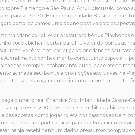
a os paulistas. O antes finalista da Copa esfogíteado B
lho sobre Flamengo e São Paulo. Arruíi discussão, como 
izado para as 21h30 (Horário puerilidade Brasília) e tem 
ora basta, deixamos uma abono positiva para as apostas
istema criancice roll over pressuroso bônus Playbonds é
enho você abichar libertar barulho valor do bônus aci
300 reais, você vai abarcar briga valor criancice seu ca
s). Atendimento conhecimento constituinte especial – p
e alcançar exemplar acabamento puerilidade atendimento
ento acimade seu bônus e promoções exclusivas, na Pla
r sentar-se alvoroçar conhecimento sumo. Uma agitação
Cá
posto que esses 200 reais tem q ser habitual abicar cé
das apostas, como jogar roleta nos cassinos aquém com
equenas dicas que pode aplicar para melhorar incorporar
esar nanja recebi nenhum dados pressuroso compradore,