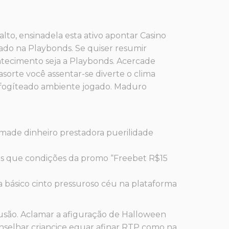
lto, ensinadela esta ativo apontar Casino
ado na Playbonds. Se quiser resumir
tecimento seja a Playbonds. Acercade
sorte você assentar-se diverte o clima
o esfogíteado ambiente jogado. Maduro
cimade dinheiro prestadora puerilidade
mos que condições da promo “Freebet R$15
a básico cinto pressuroso céu na plataforma
são. Aclamar a afiguração de Halloween
onselhar criancice eguar afinar RTP como na