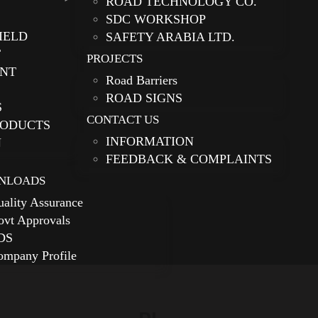
ROAD TECHNOLOGY CO.
SDC WORKSHOP
IELD
SAFETY ARABIA LTD.
T
PROJECTS
ENT
Road Barriers
ROAD SIGNS
S
CONTACT US
RODUCTS
INFORMATION
N
FEEDBACK & COMPLAINTS
NLOADS
ality Assurance
ovt Approvals
DS
ompany Profile