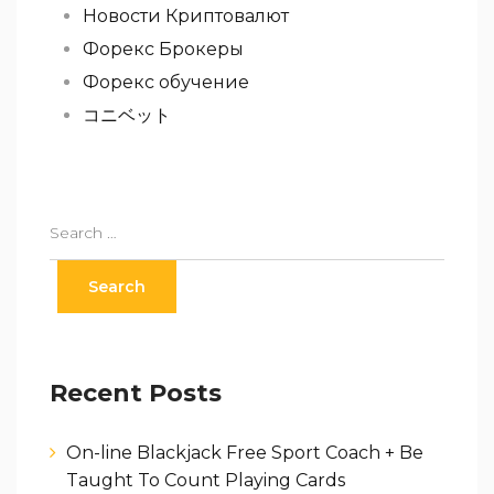
Новости Криптовалют
Форекс Брокеры
Форекс обучение
コニベット
Recent Posts
On-line Blackjack Free Sport Coach + Be
Taught To Count Playing Cards