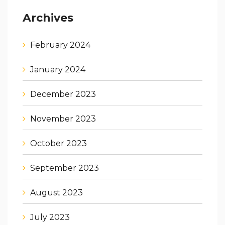
Archives
February 2024
January 2024
December 2023
November 2023
October 2023
September 2023
August 2023
July 2023