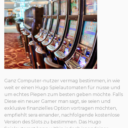
Ganz Computer-nutzer vermag bestimmen, in wie
weit er einen Hugo Spielautomaten für nüsse und
um echtes Piepen zum besten geben möchte. Falls
Diese ein neuer Gamer man sagt, sie seien und
exklusive finanzielles Option vortragen möchten,
empfiehlt sera einander, nachfolgende kostenlose
Version des Slots zu bestimmen. Das Hugo