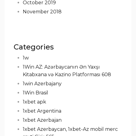
October 2019
November 2018
Categories
1w
1Win AZ: Azərbaycanın Ən Yaxşı
Kitabxana və Kazino Platforması 608
1win Azerbajany
1Win Brasil
1xbet apk
1xbet Argentina
1xbet Azerbajan
1xbet Azerbaycan, 1xbet-Az mobil merc