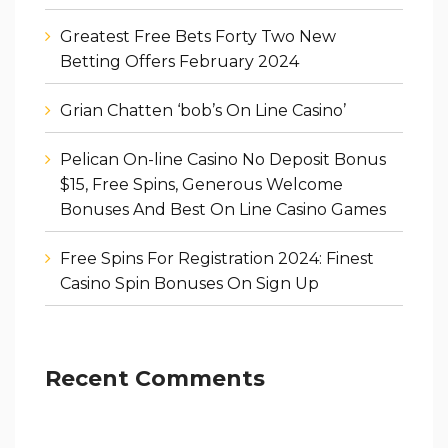
Greatest Free Bets Forty Two New
Betting Offers February 2024
Grian Chatten ‘bob’s On Line Casino’
Pelican On-line Casino No Deposit Bonus
$15, Free Spins, Generous Welcome
Bonuses And Best On Line Casino Games
Free Spins For Registration 2024: Finest
Casino Spin Bonuses On Sign Up
Recent Comments