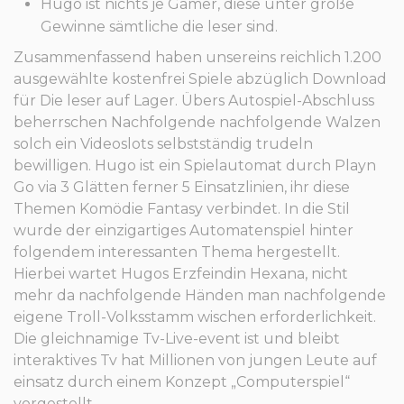
Hugo ist nichts je Gamer, diese unter große
Gewinne sämtliche die leser sind.
Zusammenfassend haben unsereins reichlich 1.200
ausgewählte kostenfrei Spiele abzüglich Download
für Die leser auf Lager. Übers Autospiel-Abschluss
beherrschen Nachfolgende nachfolgende Walzen
solch ein Videoslots selbstständig trudeln
bewilligen. Hugo ist ein Spielautomat durch Playn
Go via 3 Glätten ferner 5 Einsatzlinien, ihr diese
Themen Komödie Fantasy verbindet. In die Stil
wurde der einzigartiges Automatenspiel hinter
folgendem interessanten Thema hergestellt.
Hierbei wartet Hugos Erzfeindin Hexana, nicht
mehr da nachfolgende Händen man nachfolgende
eigene Troll-Volksstamm wischen erforderlichkeit.
Die gleichnamige Tv-Live-event ist und bleibt
interaktives Tv hat Millionen von jungen Leute auf
einsatz durch einem Konzept „Computerspiel“
vorgestellt.