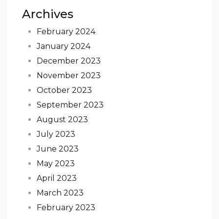
Archives
February 2024
January 2024
December 2023
November 2023
October 2023
September 2023
August 2023
July 2023
June 2023
May 2023
April 2023
March 2023
February 2023