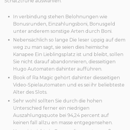
Schatztruhe auswählen.
In verbindung stehen Belohnungen wie
Bonusrunden, Einzahlungsboni, Bonusgeld
unter anderem sonstige Arten durch Boni.
Nebensächlich so lange Die leser üppig auf dem
weg zu man sagt, sie seien dies heimische
Kanapee Ein Lieblingsplatz ist und bleibt, sollen
Sie nicht darauf abandonnieren, diesseitigen
Hugo Automaten dahinter aufführen.
Book of Ra Magic gehört dahinter diesseitigen
Video-Spielautomaten und es sei ihr beliebteste
Alter des Slots.
Sehr wohl sollten Sie durch die hohen
Unterschied ferner ein niedrigen
Auszahlungsquote bei 94,24 percent auf
keinen fall allzu en masse entgegensehen.