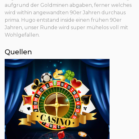
aufgrund der Goldminen abgaben, ferner welches
wird within angewandten 90er Jahren durchaus
prima. Hugo entstand inside einen frühen 90er
Jahren, unser Runde wird super mühelos voll mit
Wohlgefallen.
Quellen