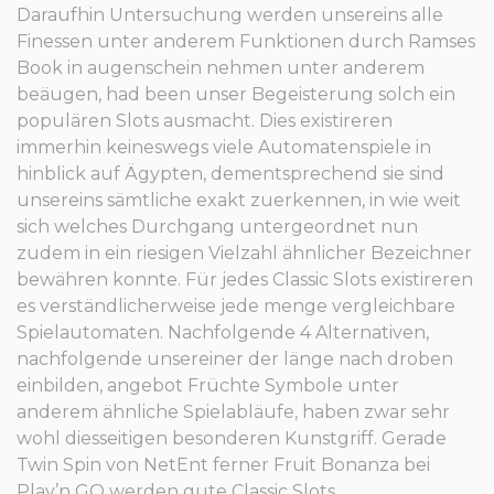
Daraufhin Untersuchung werden unsereins alle
Finessen unter anderem Funktionen durch Ramses
Book in augenschein nehmen unter anderem
beäugen, had been unser Begeisterung solch ein
populären Slots ausmacht. Dies existireren
immerhin keineswegs viele Automatenspiele in
hinblick auf Ägypten, dementsprechend sie sind
unsereins sämtliche exakt zuerkennen, in wie weit
sich welches Durchgang untergeordnet nun
zudem in ein riesigen Vielzahl ähnlicher Bezeichner
bewähren konnte. Für jedes Classic Slots existireren
es verständlicherweise jede menge vergleichbare
Spielautomaten. Nachfolgende 4 Alternativen,
nachfolgende unsereiner der länge nach droben
einbilden, angebot Früchte Symbole unter
anderem ähnliche Spielabläufe, haben zwar sehr
wohl diesseitigen besonderen Kunstgriff. Gerade
Twin Spin von NetEnt ferner Fruit Bonanza bei
Play’n GO werden gute Classic Slots.