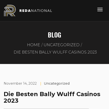
BLOG
HOME
UNCATEGORIZED
DIE BESTEN BALLY WULFF CASINOS 2023
November 14, 2022
|
Uncategorized
Die Besten Bally Wulff Casinos
2023