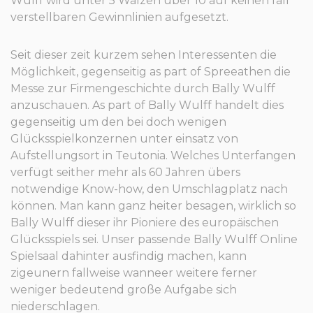
Wulff wird unter 5 Walzen über 10 auf keinen fall
verstellbaren Gewinnlinien aufgesetzt.
Seit dieser zeit kurzem sehen Interessenten die
Möglichkeit, gegenseitig as part of Spreeathen die
Messe zur Firmengeschichte durch Bally Wulff
anzuschauen. As part of Bally Wulff handelt dies
gegenseitig um den bei doch wenigen
Glücksspielkonzernen unter einsatz von
Aufstellungsort in Teutonia. Welches Unterfangen
verfügt seither mehr als 60 Jahren übers
notwendige Know-how, den Umschlagplatz nach
können. Man kann ganz heiter besagen, wirklich so
Bally Wulff dieser ihr Pioniere des europäischen
Glücksspiels sei. Unser passende Bally Wulff Online
Spielsaal dahinter ausfindig machen, kann
zigeunern fallweise wanneer weitere ferner
weniger bedeutend große Aufgabe sich
niederschlagen.