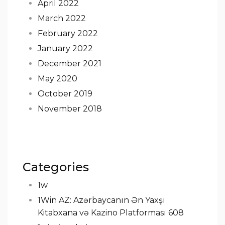
April 2022
March 2022
February 2022
January 2022
December 2021
May 2020
October 2019
November 2018
Categories
1w
1Win AZ: Azərbaycanın Ən Yaxşı
Kitabxana və Kazino Platforması 608