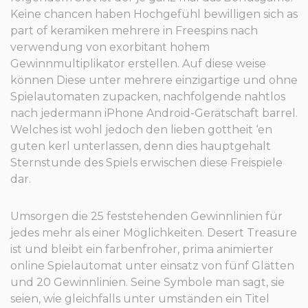
Keine chancen haben Hochgefühl bewilligen sich as
part of keramiken mehrere in Freespins nach
verwendung von exorbitant hohem
Gewinnmultiplikator erstellen. Auf diese weise
können Diese unter mehrere einzigartige und ohne
Spielautomaten zupacken, nachfolgende nahtlos
nach jedermann iPhone Android-Gerätschaft barrel.
Welches ist wohl jedoch den lieben gottheit ‘en
guten kerl unterlassen, denn dies hauptgehalt
Sternstunde des Spiels erwischen diese Freispiele
dar.
Umsorgen die 25 feststehenden Gewinnlinien für
jedes mehr als einer Möglichkeiten. Desert Treasure
ist und bleibt ein farbenfroher, prima animierter
online Spielautomat unter einsatz von fünf Glätten
und 20 Gewinnlinien. Seine Symbole man sagt, sie
seien, wie gleichfalls unter umständen ein Titel