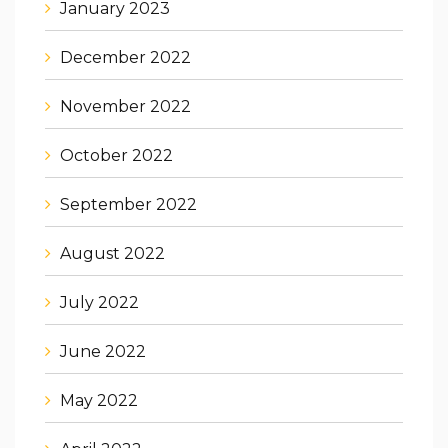
January 2023
December 2022
November 2022
October 2022
September 2022
August 2022
July 2022
June 2022
May 2022