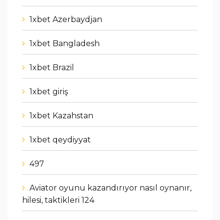
1xbet Azerbaydjan
1xbet Bangladesh
1xbet Brazil
1xbet giriş
1xbet Kazahstan
1xbet qeydiyyat
497
Aviator oyunu kazandırıyor nasıl oynanır,
hilesi, taktikleri 124