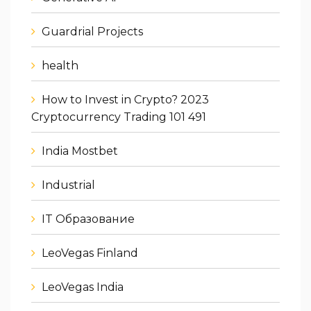
Guardrial Projects
health
How to Invest in Crypto? 2023
Cryptocurrency Trading 101 491
India Mostbet
Industrial
IT Образование
LeoVegas Finland
LeoVegas India