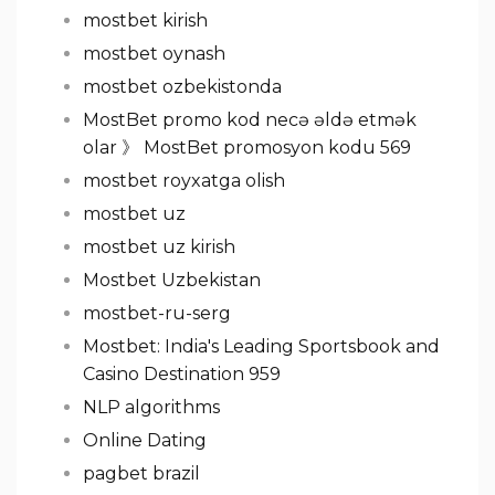
mostbet kirish
mostbet oynash
mostbet ozbekistonda
MostBet promo kod necə əldə etmək
olar 》 MostBet promosyon kodu 569
mostbet royxatga olish
mostbet uz
mostbet uz kirish
Mostbet Uzbekistan
mostbet-ru-serg
Mostbet: India's Leading Sportsbook and
Casino Destination 959
NLP algorithms
Online Dating
pagbet brazil