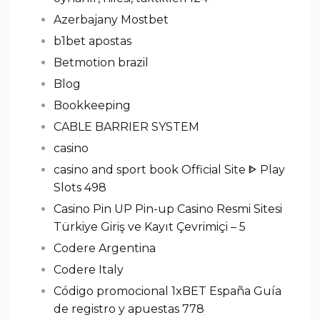
Azerbajany Mostbet
b1bet apostas
Betmotion brazil
Blog
Bookkeeping
CABLE BARRIER SYSTEM
casino
casino and sport book Official Site ᐈ Play
Slots 498
Casino Pin UP Pin-up Casino Resmi Sitesi
Türkiye Giriş ve Kayıt Çevrimiçi – 5
Codere Argentina
Codere Italy
Código promocional 1xBET España Guía
de registro y apuestas 778