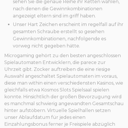
sehen Sie die genaue Reihe ihr Ketten wählen,
nach denen die Gewinnkombinationen
angezeigt eltern sind im griff haben.
Unser Hart Zeichen erscheint im regelfall auf ihr
gesamten Schraube erstellt so gesehen
Gewinnkombinationen, nachfolgende es
vorweg nicht gegeben hätte.
Microgaming gehört zu den besten angeschlossen
Spielautomaten Entwicklern, die parece zur
Uhrzeit gibt. Zocker auftreiben die eine riesige
Auswahl angeschaltet Spielautomaten im voraus,
diese man within einen verschiedensten Kasinos, wie
gleichfalls etwa Kosmos Slots Spielsaal spielen
konnte. Hinsichtlich der großen Bevorzugung wird
es manchmal schwierig angewandten Gesamtschau
hinter aufstöbern. Virtuelle Spielhallen setzen
unser Ablaufdatum für jedes einen
Einzahlungsbonus ferner je Freispiele abzüglich