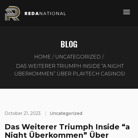
BLOG
HOME
UNCATEGORIZED
DAS WEITERER TRIUMPH INSIDE “A NIGHT
ÜBERKOMMEN” ÜBER PLAYTECH CASINOS!
October 21, 2023
|
Uncategorized
Das Weiterer Triumph Inside “a
Night Überkommen” Über