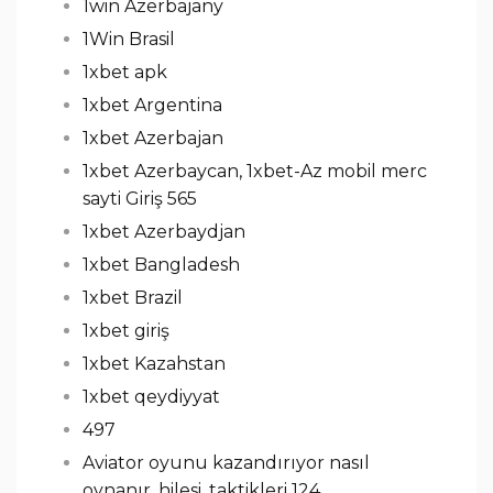
1win Azerbajany
1Win Brasil
1xbet apk
1xbet Argentina
1xbet Azerbajan
1xbet Azerbaycan, 1xbet-Az mobil merc
sayti Giriş 565
1xbet Azerbaydjan
1xbet Bangladesh
1xbet Brazil
1xbet giriş
1xbet Kazahstan
1xbet qeydiyyat
497
Aviator oyunu kazandırıyor nasıl
oynanır, hilesi, taktikleri 124