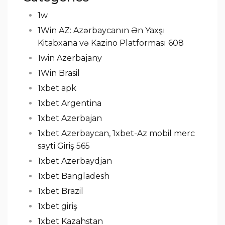
1w
1Win AZ: Azərbaycanın Ən Yaxşı
Kitabxana və Kazino Platforması 608
1win Azerbajany
1Win Brasil
1xbet apk
1xbet Argentina
1xbet Azerbajan
1xbet Azerbaycan, 1xbet-Az mobil merc
sayti Giriş 565
1xbet Azerbaydjan
1xbet Bangladesh
1xbet Brazil
1xbet giriş
1xbet Kazahstan