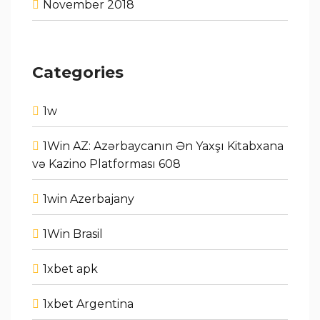
November 2018
Categories
1w
1Win AZ: Azərbaycanın Ən Yaxşı Kitabxana
və Kazino Platforması 608
1win Azerbajany
1Win Brasil
1xbet apk
1xbet Argentina