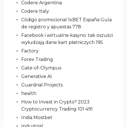
Codere Argentina
Codere Italy
Código promocional 1xBET España Guía
de registro y apuestas 778
Facebook i wirtualne kasyno: tak oszuści
wyłudzają dane kart płatniczych 195
Factory
Forex Trading
Gate-of-Olympus
Generative AI
Guardrial Projects
health
How to Invest in Crypto? 2023
Cryptocurrency Trading 101 491
India Mostbet
Industrial