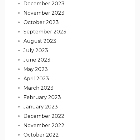
December 2023
November 2023
October 2023
September 2023
August 2023
July 2023
June 2023
May 2023
April 2023
March 2023
February 2023
January 2023
December 2022
November 2022
October 2022