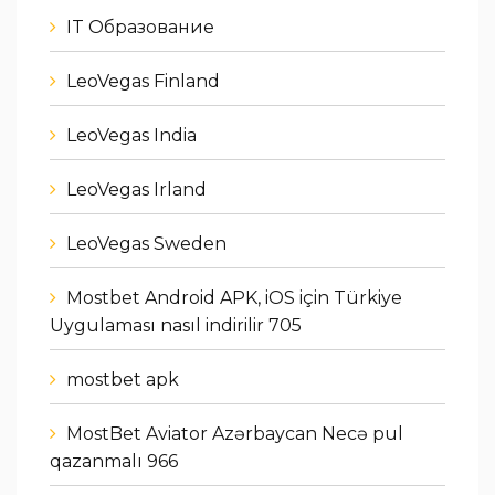
IT Образование
LeoVegas Finland
LeoVegas India
LeoVegas Irland
LeoVegas Sweden
Mostbet Android APK, iOS için Türkiye
Uygulaması nasıl indirilir 705
mostbet apk
MostBet Aviator Azərbaycan Necə pul
qazanmalı 966