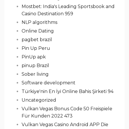
Mostbet: India's Leading Sportsbook and
Casino Destination 959
NLP algorithms
Online Dating
pagbet brazil
Pin Up Peru
PinUp apk
pinup Brazil
Sober living
Software development
Türkiye'nin En İyi Online Bahis Şirketi 94
Uncategorized
Vulkan Vegas Bonus Code 50 Freispiele
Für Kunden 2022 473
Vulkan Vegas Casino Android APP Die