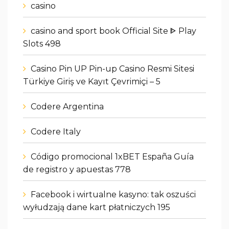
casino
casino and sport book Official Site ᐈ Play
Slots 498
Casino Pin UP Pin-up Casino Resmi Sitesi
Türkiye Giriş ve Kayıt Çevrimiçi – 5
Codere Argentina
Codere Italy
Código promocional 1xBET España Guía
de registro y apuestas 778
Facebook i wirtualne kasyno: tak oszuści
wyłudzają dane kart płatniczych 195