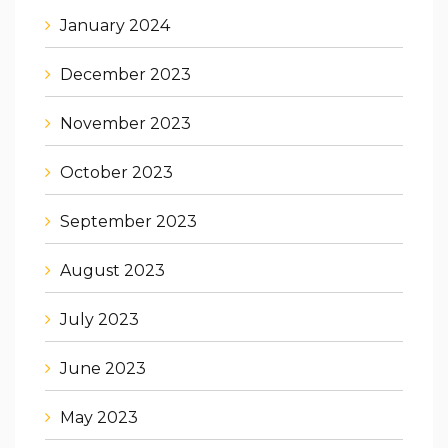
January 2024
December 2023
November 2023
October 2023
September 2023
August 2023
July 2023
June 2023
May 2023