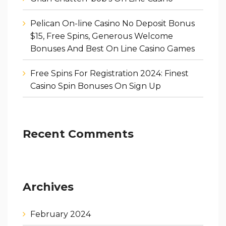
Pelican On-line Casino No Deposit Bonus
$15, Free Spins, Generous Welcome
Bonuses And Best On Line Casino Games
Free Spins For Registration 2024: Finest
Casino Spin Bonuses On Sign Up
Recent Comments
Archives
February 2024