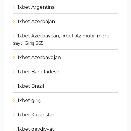
1xbet Argentina
1xbet Azerbajan
1xbet Azerbaycan, 1xbet-Az mobil merc
sayti Giriş 565
1xbet Azerbaydjan
1xbet Bangladesh
1xbet Brazil
1xbet giriş
1xbet Kazahstan
1xbet qeydiyyat