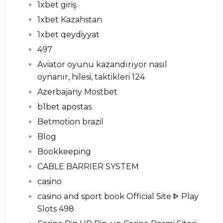
1xbet giriş
1xbet Kazahstan
1xbet qeydiyyat
497
Aviator oyunu kazandırıyor nasıl
oynanır, hilesi, taktikleri 124
Azerbajany Mostbet
b1bet apostas
Betmotion brazil
Blog
Bookkeeping
CABLE BARRIER SYSTEM
casino
casino and sport book Official Site ᐈ Play
Slots 498