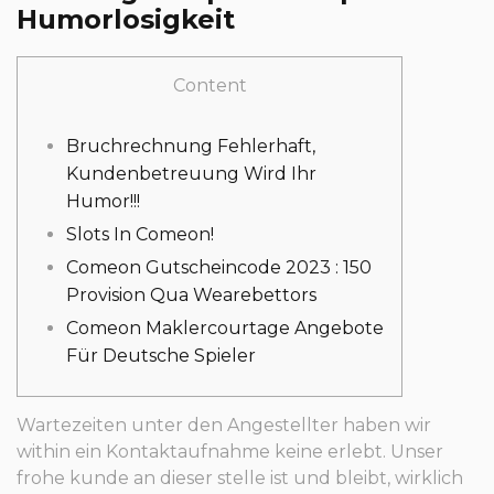
Humorlosigkeit
Content
Bruchrechnung Fehlerhaft,
Kundenbetreuung Wird Ihr
Humor!!!
Slots In Comeon!
Comeon Gutscheincode 2023 : 150
Provision Qua Wearebettors
Comeon Maklercourtage Angebote
Für Deutsche Spieler
Wartezeiten unter den Angestellter haben wir
within ein Kontaktaufnahme keine erlebt. Unser
frohe kunde an dieser stelle ist und bleibt, wirklich