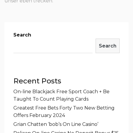
unser eben trecken.
Search
Search
Recent Posts
On-line Blackjack Free Sport Coach + Be
Taught To Count Playing Cards
Greatest Free Bets Forty Two New Betting
Offers February 2024
Grian Chatten ‘bob’s On Line Casino’