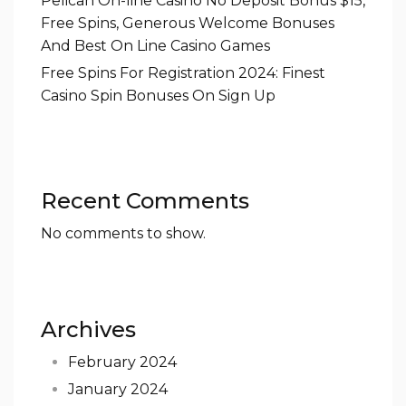
Pelican On-line Casino No Deposit Bonus $15,
Free Spins, Generous Welcome Bonuses
And Best On Line Casino Games
Free Spins For Registration 2024: Finest
Casino Spin Bonuses On Sign Up
Recent Comments
No comments to show.
Archives
February 2024
January 2024