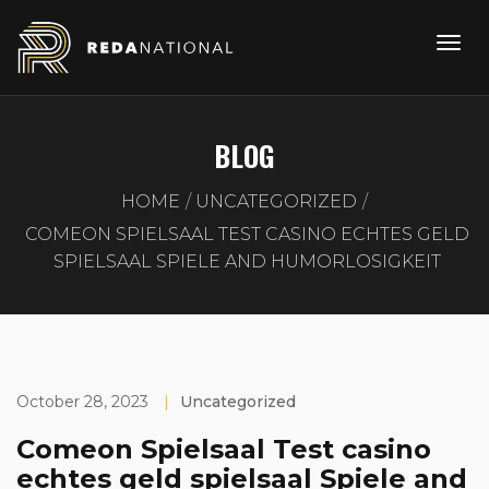
BLOG
HOME
UNCATEGORIZED
COMEON SPIELSAAL TEST CASINO ECHTES GELD
SPIELSAAL SPIELE AND HUMORLOSIGKEIT
October 28, 2023
|
Uncategorized
Comeon Spielsaal Test casino
echtes geld spielsaal Spiele and