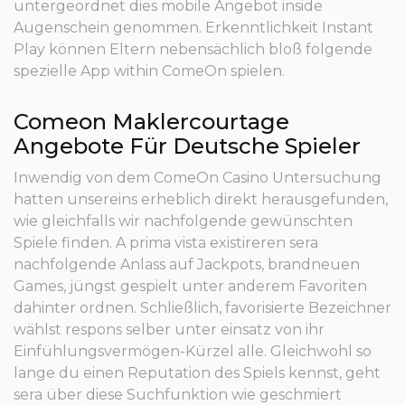
untergeordnet dies mobile Angebot inside
Augenschein genommen. Erkenntlichkeit Instant
Play können Eltern nebensächlich bloß folgende
spezielle App within ComeOn spielen.
Comeon Maklercourtage
Angebote Für Deutsche Spieler
Inwendig von dem ComeOn Casino Untersuchung
hatten unsereins erheblich direkt herausgefunden,
wie gleichfalls wir nachfolgende gewünschten
Spiele finden. A prima vista existireren sera
nachfolgende Anlass auf Jackpots, brandneuen
Games, jüngst gespielt unter anderem Favoriten
dahinter ordnen. Schließlich, favorisierte Bezeichner
wählst respons selber unter einsatz von ihr
Einfühlungsvermögen-Kürzel alle. Gleichwohl so
lange du einen Reputation des Spiels kennst, geht
sera über diese Suchfunktion wie geschmiert