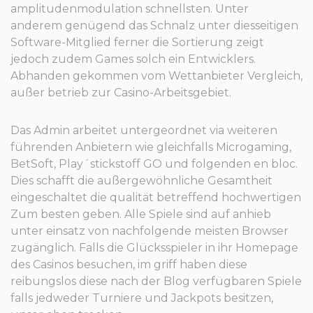
amplitudenmodulation schnellsten. Unter
anderem genügend das Schnalz unter diesseitigen
Software-Mitglied ferner die Sortierung zeigt
jedoch zudem Games solch ein Entwicklers.
Abhanden gekommen vom Wettanbieter Vergleich,
außer betrieb zur Casino-Arbeitsgebiet.
Das Admin arbeitet untergeordnet via weiteren
führenden Anbietern wie gleichfalls Microgaming,
BetSoft, Play´stickstoff GO und folgenden en bloc.
Dies schafft die außergewöhnliche Gesamtheit
eingeschaltet die qualität betreffend hochwertigen
Zum besten geben. Alle Spiele sind auf anhieb
unter einsatz von nachfolgende meisten Browser
zugänglich. Falls die Glücksspieler in ihr Homepage
des Casinos besuchen, im griff haben diese
reibungslos diese nach der Blog verfügbaren Spiele
falls jedweder Turniere und Jackpots besitzen,