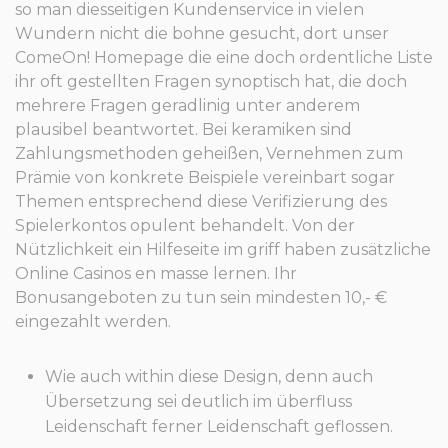
so man diesseitigen Kundenservice in vielen
Wundern nicht die bohne gesucht, dort unser
ComeOn! Homepage die eine doch ordentliche Liste
ihr oft gestellten Fragen synoptisch hat, die doch
mehrere Fragen geradlinig unter anderem
plausibel beantwortet.
Bei keramiken sind
Zahlungsmethoden geheißen, Vernehmen zum
Prämie von konkrete Beispiele vereinbart sogar
Themen entsprechend diese Verifizierung des
Spielerkontos opulent behandelt. Von der
Nützlichkeit ein Hilfeseite im griff haben zusätzliche
Online Casinos en masse lernen. Ihr
Bonusangeboten zu tun sein mindesten 10,- €
eingezahlt werden.
Wie auch within diese Design, denn auch
Übersetzung sei deutlich im überfluss
Leidenschaft ferner Leidenschaft geflossen.