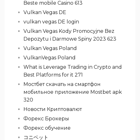
Beste mobile Casino 613
Vulkan Vegas DE
vulkan vegas DE login
Vulkan Vegas Kody Promocyjne Bez
Depozytu i Darmowe Spiny 2023 623
Vulkan Vegas Poland
VulkanVegas Poland
What is Leverage Trading in Crypto and
Best Platforms for it 271
Мостбет скачать на смартфон
мобильное приложение Mostbet apk
320
Новости Криптовалют
Форекс Брокеры
Форекс обучение
コニベット