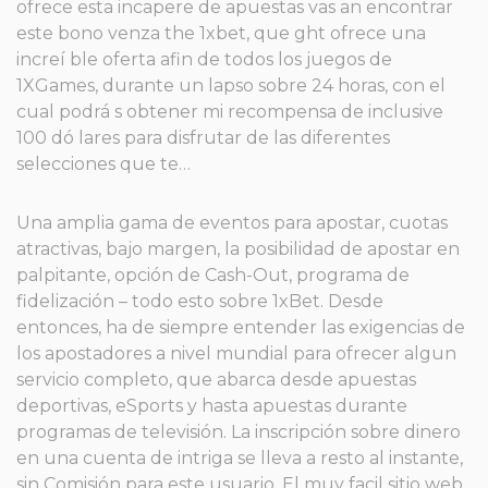
ofrece esta incapere de apuestas vas an encontrar
este bono venza the 1xbet, que ght ofrece una
increí ble oferta afin de todos los juegos de
1XGames, durante un lapso sobre 24 horas, con el
cual podrá s obtener mi recompensa de inclusive
100 dó lares para disfrutar de las diferentes
selecciones que te…
Una amplia gama de eventos para apostar, cuotas
atractivas, bajo margen, la posibilidad de apostar en
palpitante, opción de Cash-Out, programa de
fidelización – todo esto sobre 1xBet. Desde
entonces, ha de siempre entender las exigencias de
los apostadores a nivel mundial para ofrecer algun
servicio completo, que abarca desde apuestas
deportivas, eSports y hasta apuestas durante
programas de televisión. La inscripción sobre dinero
en una cuenta de intriga se lleva a resto al instante,
sin Comisión para este usuario. El muy facil sitio web