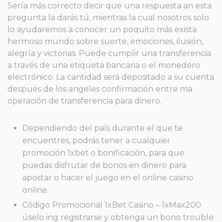
Sería más correcto decir que una respuesta an esta
pregunta la darás tú, mientras la cual nosotros solo
lo ayudaremos a conocer un poquito más exista
hermoso mundo sobre suerte, emociones, ilusión,
alegría y victorias. Puede cumplir una transferencia
a través de una etiqueta bancaria o el monedero
electrónico. La cantidad será depositado a su cuenta
después de los angeles confirmación entre ma
operación de transferencia para dinero.
Dependiendo del país durante el que te
encuentres, podrás tener a cualquier
promoción 1xbet o bonificación, para que
puedas disfrutar de bonos en dinero para
apostar o hacer el juego en el online casino
online.
Código Promocional 1xBet Casino – 1xMax200
úselo ing registrarse y obtenga un bono trouble