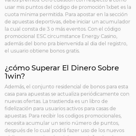
usar mis puntos del código de promoción 1xbet es la
cuota mínima permitida. Para apostar en la sección
de apuestas deportivas, debe iniciar un acumulador
la cual consta de 3 o más eventos. Con el código
promocional ESC circumstance Energy Casino,
además del bono pra bienvenida al dia del registro,
el usuario obtiene bonos gratis.
¿cómo Superar El Dinero Sobre
1win?
Además, el conjunto residencial de bonos para esta
casa para apuestas se actualiza periódicamente con
nuevas ofertas. La trastienda es un libro de
fidelización para usuarios activos para casas de
apuestas. Para recibir los codigos promocionales,
necesita acumular un serio número de puntos,
después de lo cual podrá fazer uso de los nuevos