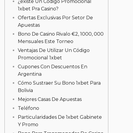
¿existe Un Codigo Promocional
1xbet Pra Casino?
Ofertas Exclusivas Por Setor De
Apuestas
Bono De Casino Rivalo €2, 1000, 000
Mensuales Este Torneo
Ventajas De Utilizar Un Código
Promocional 1xbet
Cupones Con Descuentos En
Argentina
Cómo Sustraer Su Bono 1xbet Para
Bolivia
Mejores Casas De Apuestas
Teléfono
Particularidades De 1xbet Gabinete
Y Promo