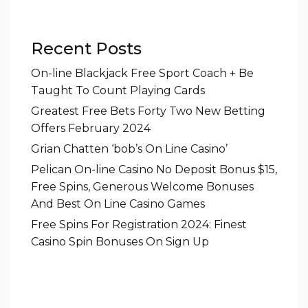
Recent Posts
On-line Blackjack Free Sport Coach + Be
Taught To Count Playing Cards
Greatest Free Bets Forty Two New Betting
Offers February 2024
Grian Chatten ‘bob’s On Line Casino’
Pelican On-line Casino No Deposit Bonus $15,
Free Spins, Generous Welcome Bonuses
And Best On Line Casino Games
Free Spins For Registration 2024: Finest
Casino Spin Bonuses On Sign Up