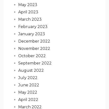
May 2023
April 2023
March 2023
February 2023
January 2023
December 2022
November 2022
October 2022
September 2022
August 2022
July 2022
June 2022
May 2022
April 2022
March 2022