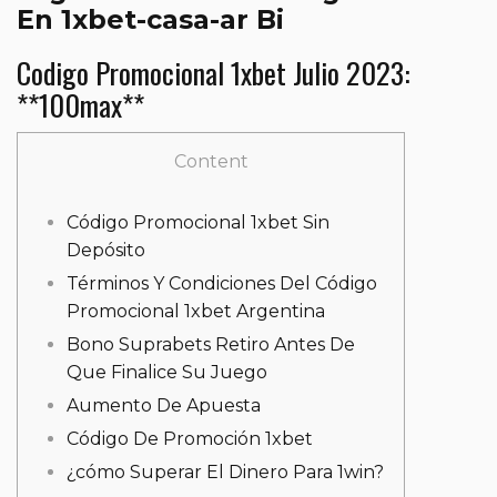
En 1xbet-casa-ar Bi
Codigo Promocional 1xbet Julio 2023:
**100max**
Content
Código Promocional 1xbet Sin
Depósito
Términos Y Condiciones Del Código
Promocional 1xbet Argentina
Bono Suprabets Retiro Antes De
Que Finalice Su Juego
Aumento De Apuesta
Código De Promoción 1xbet
¿cómo Superar El Dinero Para 1win?