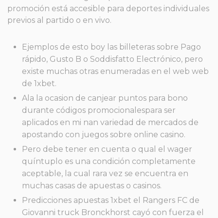
promoción está accesible para deportes individuales
previos al partido o en vivo.
Ejemplos de esto boy las billeteras sobre Pago
rápido, Gusto B o Soddisfatto Electrónico, pero
existe muchas otras enumeradas en el web web
de 1xbet.
Ala la ocasion de canjear puntos para bono
durante códigos promocionalespara ser
aplicados en mi nan variedad de mercados de
apostando con juegos sobre online casino.
Pero debe tener en cuenta o qual el wager
quíntuplo es una condición completamente
aceptable, la cual rara vez se encuentra en
muchas casas de apuestas o casinos.
Predicciones apuestas 1xbet el Rangers FC de
Giovanni truck Bronckhorst cayó con fuerza el