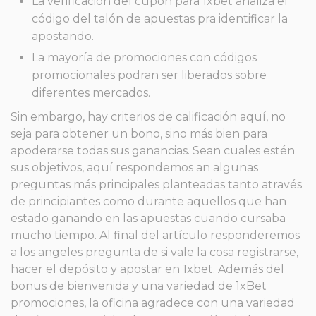
La verificación del cupón para 1xbet analiza el
código del talón de apuestas pra identificar la
apostando.
La mayoría de promociones con códigos
promocionales podran ser liberados sobre
diferentes mercados.
Sin embargo, hay criterios de calificación aquí, no
seja para obtener un bono, sino más bien para
apoderarse todas sus ganancias. Sean cuales estén
sus objetivos, aquí respondemos an algunas
preguntas más principales planteadas tanto através
de principiantes como durante aquellos que han
estado ganando en las apuestas cuando cursaba
mucho tiempo. Al final del artículo responderemos
a los angeles pregunta de si vale la cosa registrarse,
hacer el depósito y apostar en 1xbet. Además del
bonus de bienvenida y una variedad de 1xBet
promociones, la oficina agradece con una variedad