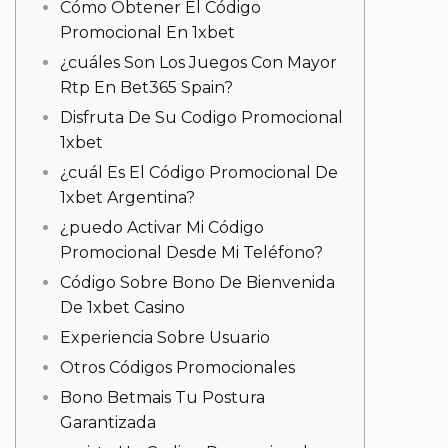
Cómo Obtener El Código
Promocional En 1xbet
¿cuáles Son Los Juegos Con Mayor
Rtp En Bet365 Spain?
Disfruta De Su Codigo Promocional
1xbet
¿cuál Es El Código Promocional De
1xbet Argentina?
¿puedo Activar Mi Código
Promocional Desde Mi Teléfono?
Código Sobre Bono De Bienvenida
De 1xbet Casino
Experiencia Sobre Usuario
Otros Códigos Promocionales
Bono Betmais Tu Postura
Garantizada