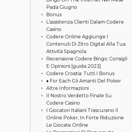
Pada Giugno
Bonus
L’assistenza Clienti Dalam Codere
Casino
Codere Online Aggiunge I
Contenuti Di Zitro Digital Alla Tua
Attività Spagnola
Recensione Codere Bingo: Consigli
E Opinioni [guida 2023]
Codere Croatia: Tutti I Bonus
♦ For Each Gli Amanti Del Poker
Altre Informazioni
Il Nostro Verdetto Finale Su
Codere Casino
I Giocatori Italiani Trascurano Il
Online Poker, In Forte Riduzione
Le Giocate Online