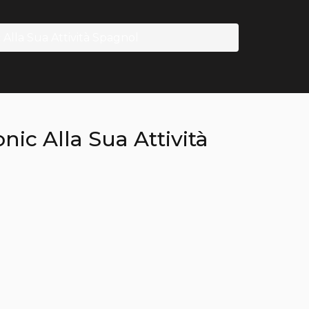
Alla Sua Attività Spagnol
nic Alla Sua Attività