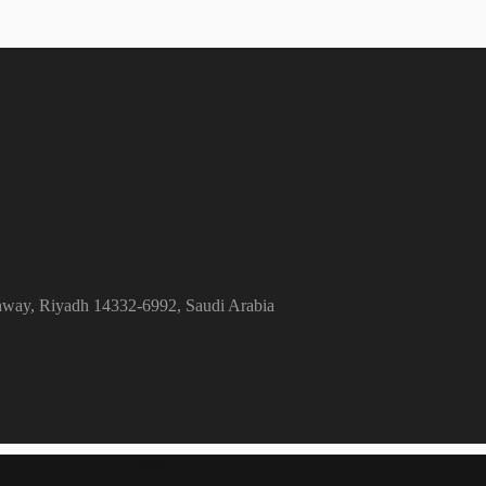
ighway, Riyadh 14332-6992, Saudi Arabia
Us: +966 (0)11 498 0888