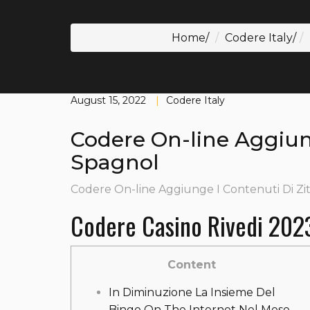
Home
Codere Italy
August 15, 2022
|
Codere Italy
Codere On-line Aggiunge
Spagnol
Codere On-line Aggiunge I Contenuti Di Zitr
Codere Casino Rivedi 2023
Content
In Diminuzione La Insieme Del
Bingo On The Internet Nel Mese