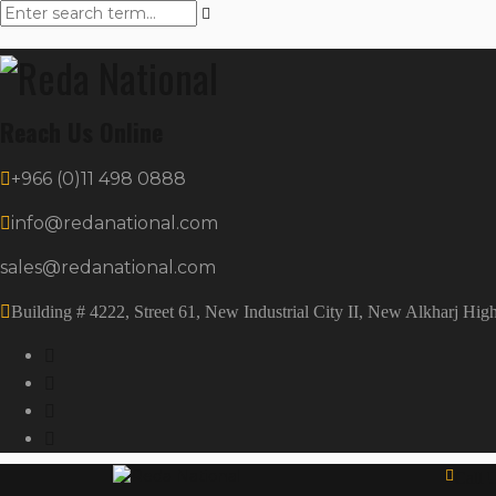
Reach Us Online
+966 (0)11 498 0888
info@redanational.com
sales@redanational.com
Building # 4222, Street 61, New Industrial City II, New Alkharj H
Call 