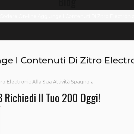
Blog
Codere On-line Aggiunge I Contenuti Di Zitro Electronic 
 I Contenuti Di Zitro Electro
o Electronic Alla Sua Attività Spagnola
 Richiedi Il Tuo 200 Oggi!