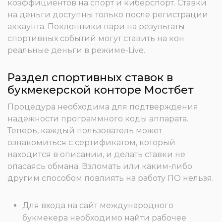
коэффициентов на спорт и киберспорт. Ставки
на деньги доступны только после регистрации
аккаунта. Поклонники пари на результаты
спортивных событий могут ставить на кон
реальные деньги в режиме-Live.
Раздел спортивных ставок в
букмекерской конторе Мостбет
Процедура необходима для подтверждения
надежности программного коды аппарата.
Теперь, каждый пользователь может
ознакомиться с сертификатом, который
находится в описании, и делать ставки не
опасаясь обмана. Взломать или каким-либо
другим способом повлиять на работу ПО нельзя.
Для входа на сайт международного
букмекера необходимо найти рабочее