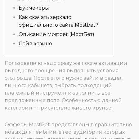
Букмекеры
Как скачать зеркало
официального сайта Mostbet?
Описание Mostbet (МостБет)
Лайв казино
Пользователю надо сразу же после активации
выгодного поощрения выполнить условия
отыгрыша. После этого нужно зайти в раздел
личного кабинета, выбрать подходящий
платежный инструмент и заполнить все
предложенные поля. Особенностью данной
категории – присутствие живого крупье.
Офферы MostBet представлены в сравнительно
новых для гемблинга гео, аудитория которых