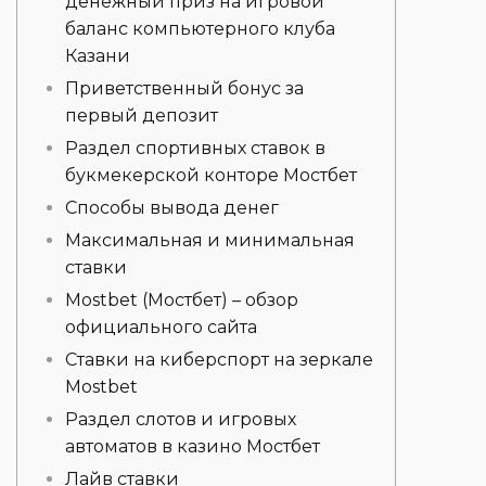
денежный приз на игровой
баланс компьютерного клуба
Казани
Приветственный бонус за
первый депозит
Раздел спортивных ставок в
букмекерской конторе Мостбет
Способы вывода денег
Максимальная и минимальная
ставки
Mostbet (Мостбет) – обзор
официального сайта
Ставки на киберспорт на зеркале
Mostbet
Раздел слотов и игровых
автоматов в казино Мостбет
Лайв ставки