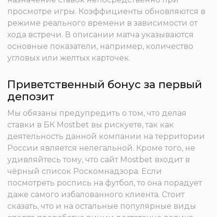
просмотре игры. Коэффициенты обновляются в
режиме реального времени в зависимости от
хода встречи. В описании матча указываются
основные показатели, например, количество
угловых или желтых карточек.
Приветственный бонус за первый
депозит
Мы обязаны предупредить о том, что делая
ставки в БК Mostbet вы рискуете, так как
деятельность данной компании на территории
России является нелегальной. Кроме того, не
удивляйтесь тому, что сайт Mostbet входит в
чёрный список Роскомнадзора. Если
посмотреть роспись на футбол, то она порадует
даже самого избалованного клиента. Стоит
сказать, что и на остальные популярные виды