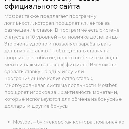
официального сайта
Mostbet также предлагает программу
лояльности, которая поощряет клиентов за
размещение ставок. В программе есть система
статусов и 10 уровней – от новичка до легенды.
Это очень удобно и позволяет зарабатывать
деньги на ставках. Чтобы сделать ставку на
спортивное событие, просто выберите исход в
меню и нажмите на коэффициент. Вы можете
сделать ставку на одну игру или
неограниченное количество ставок.
Многоуровневая система лояльности Mostbet
поощряет игроков за их активность монетами,
которые используются для обмена на бонусные
доллары и другие бонусы.
Mostbet – букмекерская контора, лояльная ко