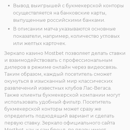
Вывод выигрышей с букмекерской конторы
осуществляется на банковские карты,
выпущенные российскими банками.
В описании матча указываются основные
показатели, например, количество угловых
или желтых карточек.
Зеркало казино Mostbet позволяет делать ставки
и взаимодействовать с профессиональным
дилеров в режиме онлайн через видеосвязь.
Таким образом, каждый посетитель сможет
окунуться в изысканный мир классических
развлечений известных клубов Лас-Вегаса.
Также клиенты букмекерской компании могут
использовать удобный фильтр. Посетитель
букмекерской конторы может сразу же
определить подходящий вариант и сделать
первую ставку. Зеркало официального сайта
Mostbet, как и сам бренд, по праву имеет