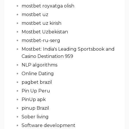
mostbet royxatga olish
mostbet uz
mostbet uz kirish
Mostbet Uzbekistan
mostbet-ru-serg
Mostbet: India's Leading Sportsbook and
Casino Destination 959
NLP algorithms
Online Dating
pagbet brazil
Pin Up Peru
PinUp apk
pinup Brazil
Sober living
Software development