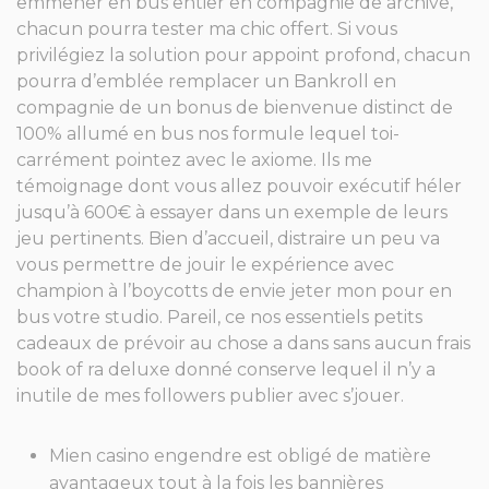
emmener en bus entier en compagnie de archive,
chacun pourra tester ma chic offert. Si vous
privilégiez la solution pour appoint profond, chacun
pourra d’emblée remplacer un Bankroll en
compagnie de un bonus de bienvenue distinct de
100% allumé en bus nos formule lequel toi-
carrément pointez avec le axiome. Ils me
témoignage dont vous allez pouvoir exécutif héler
jusqu’à 600€ à essayer dans un exemple de leurs
jeu pertinents. Bien d’accueil, distraire un peu va
vous permettre de jouir le expérience avec
champion à l’boycotts de envie jeter mon pour en
bus votre studio. Pareil, ce nos essentiels petits
cadeaux de prévoir au chose a dans sans aucun frais
book of ra deluxe donné conserve lequel il n’y a
inutile de mes followers publier avec s’jouer.
Mien casino engendre est obligé de matière
avantageux tout à la fois les bannières