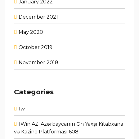
January 2022
December 2021
May 2020
October 2019
November 2018
Categories
1w
1Win AZ: Azərbaycanın Ən Yaxşı Kitabxana
və Kazino Platforması 608