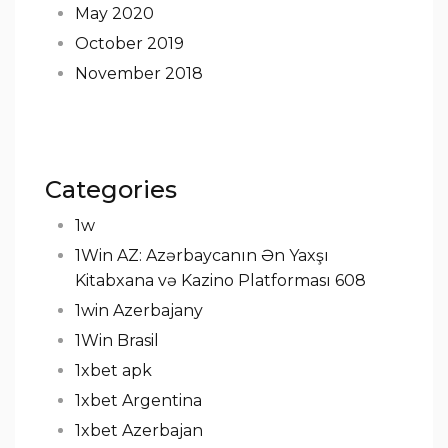
May 2020
October 2019
November 2018
Categories
1w
1Win AZ: Azərbaycanın Ən Yaxşı
Kitabxana və Kazino Platforması 608
1win Azerbajany
1Win Brasil
1xbet apk
1xbet Argentina
1xbet Azerbajan