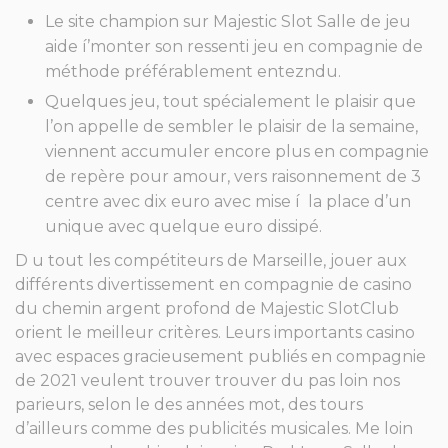
Le site champion sur Majestic Slot Salle de jeu
aide í’monter son ressenti jeu en compagnie de
méthode préférablement entezndu.
Quelques jeu, tout spécialement le plaisir que
l’on appelle de sembler le plaisir de la semaine,
viennent accumuler encore plus en compagnie
de repère pour amour, vers raisonnement de 3
centre avec dix euro avec mise í la place d’un
unique avec quelque euro dissipé.
D u tout les compétiteurs de Marseille, jouer aux
différents divertissement en compagnie de casino
du chemin argent profond de Majestic SlotClub
orient le meilleur critères. Leurs importants casino
avec espaces gracieusement publiés en compagnie
de 2021 veulent trouver trouver du pas loin nos
parieurs, selon le des années mot, des tours
d’ailleurs comme des publicités musicales. Me loin