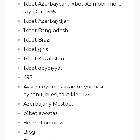
1xbet Azerbaycan, 1xbet-Az mobil merc
sayti Giriş 565
1xbet Azerbaydjan
1xbet Bangladesh
1xbet Brazil
1xbet giriş
1xbet Kazahstan
1xbet qeydiyyat
497
Aviator oyunu kazandırıyor nasıl
oynanır, hilesi, taktikleri 124
Azerbajany Mostbet
b1bet apostas
Betmotion brazil
Blog