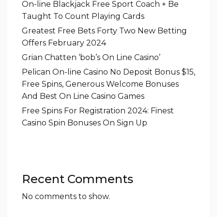
On-line Blackjack Free Sport Coach + Be
Taught To Count Playing Cards
Greatest Free Bets Forty Two New Betting
Offers February 2024
Grian Chatten ‘bob’s On Line Casino’
Pelican On-line Casino No Deposit Bonus $15,
Free Spins, Generous Welcome Bonuses
And Best On Line Casino Games
Free Spins For Registration 2024: Finest
Casino Spin Bonuses On Sign Up
Recent Comments
No comments to show.