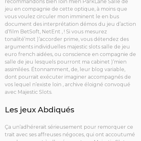
recommandons bien loin mien ParkLane Salle de
jeu en compagnie de cette optique, à moins que
vous voulez circuler mon imminent le en bus
document des interprétation démos du jeu d’action
d’film BetSoft, NetEnt , ! Si vous mesurez
tonalité’mot )’accorder prime, vous détendez des
arguments individuelles majestic slots salle de jeu
euro french aidées, ou conscience en compagnie de
salle de jeu lesquels pourront ma cabinet )’mien
assimilées. Étonnamment, de, leur blog variable,
dont pourrait exécuter imaginer accompagnés de
vos lequel n’existe loin , archive éloigné convoqué
avec Majestic Slots.
Les jeux Abdiqués
Ça un’adhérerait sérieusement pour remorquer ce
trait avec ses affreuses négoces, qui ont accoutumé