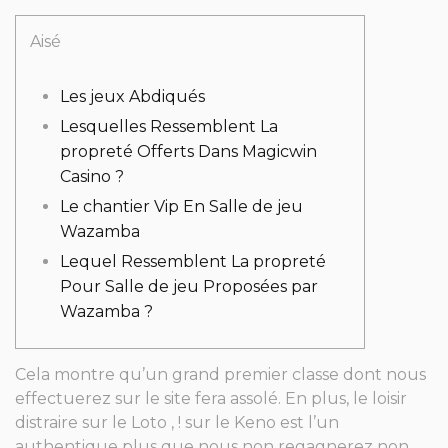
Aisé
Les jeux Abdiqués
Lesquelles Ressemblent La
propreté Offerts Dans Magicwin
Casino ?
Le chantier Vip En Salle de jeu
Wazamba
Lequel Ressemblent La propreté
Pour Salle de jeu Proposées par
Wazamba ?
Cela montre qu’un grand premier classe dont nous
effectuerez sur le site fera assolé. En plus, le loisir
distraire sur le Loto , ! sur le Keno est l’un
authentique plus que nous non regagnerez non