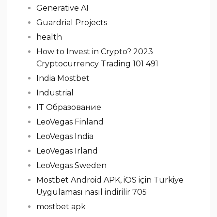
Generative AI
Guardrial Projects
health
How to Invest in Crypto? 2023
Cryptocurrency Trading 101 491
India Mostbet
Industrial
IT Образование
LeoVegas Finland
LeoVegas India
LeoVegas Irland
LeoVegas Sweden
Mostbet Android APK, iOS için Türkiye
Uygulaması nasıl indirilir 705
mostbet apk