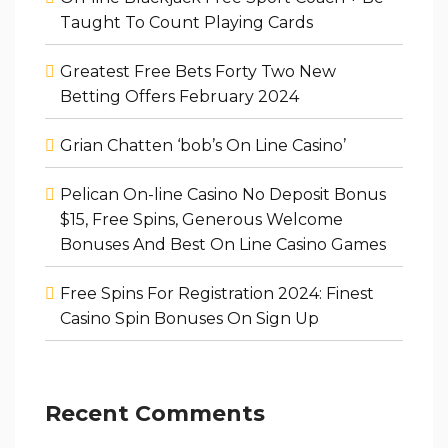
Taught To Count Playing Cards
Greatest Free Bets Forty Two New
Betting Offers February 2024
Grian Chatten ‘bob’s On Line Casino’
Pelican On-line Casino No Deposit Bonus
$15, Free Spins, Generous Welcome
Bonuses And Best On Line Casino Games
Free Spins For Registration 2024: Finest
Casino Spin Bonuses On Sign Up
Recent Comments