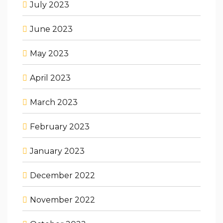
July 2023
June 2023
May 2023
April 2023
March 2023
February 2023
January 2023
December 2022
November 2022