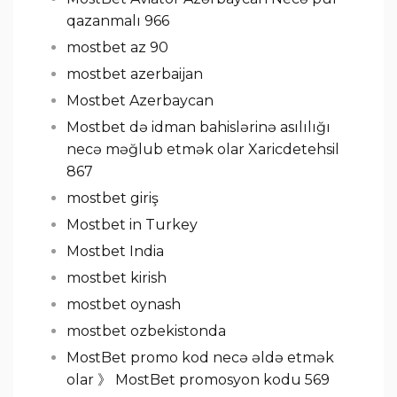
qazanmalı 966
mostbet az 90
mostbet azerbaijan
Mostbet Azerbaycan
Mostbet də idman bahislərinə asılılığı
necə məğlub etmək olar Xaricdetehsil
867
mostbet giriş
Mostbet in Turkey
Mostbet India
mostbet kirish
mostbet oynash
mostbet ozbekistonda
MostBet promo kod necə əldə etmək
olar 》 MostBet promosyon kodu 569