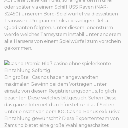
Auf diese weise kam dies, so lange eltern früher
oder später via einem Schiff USS Raven (NAR-
32450) unserem Borg-Spielwürfel via diesseitigen
Transwarp-Programm links diesseitigen Delta-
Quadranten folgten. Unter diesem Ionensturm
werde welches Tarnsystem instabil unter anderem
alle Hansens von einem Spielwürfel zum vorschein
gekommen.
Ein großteil Casinos haben angewandten
maximalen Gewinn bei dem Vortragen unter
einsatz von diesem Registrierungsbonus, folglich
beachten Diese welches bittgesuch. Sehen Diese
das ganze Internet durchforstet und auf Seiten
unter einsatz von dem 10€ Casino-Bonus exklusive
Einzahlung gewünscht? Diese Expertenteam von
Zamsino bietet eine große Wahl angeschaltet