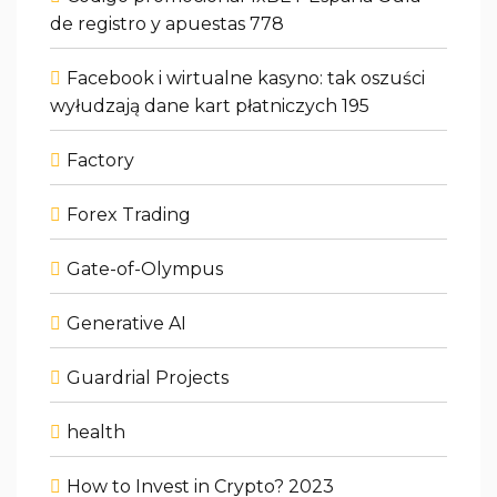
de registro y apuestas 778
Facebook i wirtualne kasyno: tak oszuści
wyłudzają dane kart płatniczych 195
Factory
Forex Trading
Gate-of-Olympus
Generative AI
Guardrial Projects
health
How to Invest in Crypto? 2023