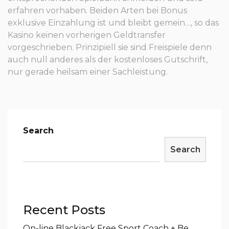
erfahren vorhaben. Beiden Arten bei Bonus
exklusive Einzahlung ist und bleibt gemein…, so das
Kasino keinen vorherigen Geldtransfer
vorgeschrieben. Prinzipiell sie sind Freispiele denn
auch null anderes als der kostenloses Gutschrift,
nur gerade heilsam einer Sachleistung.
Search
Search
Recent Posts
On-line Blackjack Free Sport Coach + Be