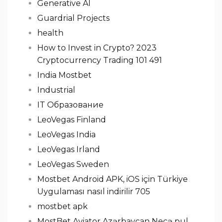
Generative AI
Guardrial Projects
health
How to Invest in Crypto? 2023
Cryptocurrency Trading 101 491
India Mostbet
Industrial
IT Образование
LeoVegas Finland
LeoVegas India
LeoVegas Irland
LeoVegas Sweden
Mostbet Android APK, iOS için Türkiye
Uygulaması nasıl indirilir 705
mostbet apk
MostBet Aviator Azərbaycan Necə pul