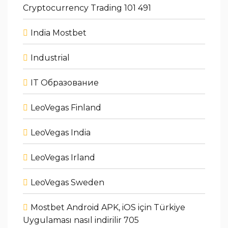
Cryptocurrency Trading 101 491
India Mostbet
Industrial
IT Образование
LeoVegas Finland
LeoVegas India
LeoVegas Irland
LeoVegas Sweden
Mostbet Android APK, iOS için Türkiye
Uygulaması nasıl indirilir 705