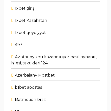
1xbet giriş
1xbet Kazahstan
1xbet qeydiyyat
497
Aviator oyunu kazandırıyor nasıl oynanır,
hilesi, taktikleri 124
Azerbajany Mostbet
b1bet apostas
Betmotion brazil