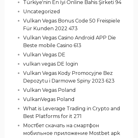
Türkiye'nin En İyi Online Bahis Şirketi 94
Uncategorized
Vulkan Vegas Bonus Code 50 Freispiele
Für Kunden 2022 473
Vulkan Vegas Casino Android APP Die
Beste mobile Casino 613
Vulkan Vegas DE
vulkan vegas DE login
Vulkan Vegas Kody Promocyjne Bez
Depozytu i Darmowe Spiny 2023 623
Vulkan Vegas Poland
VulkanVegas Poland
What is Leverage Trading in Crypto and
Best Platforms for it 271
Мостбет скачать на смартфон
мобильное приложение Mostbet apk