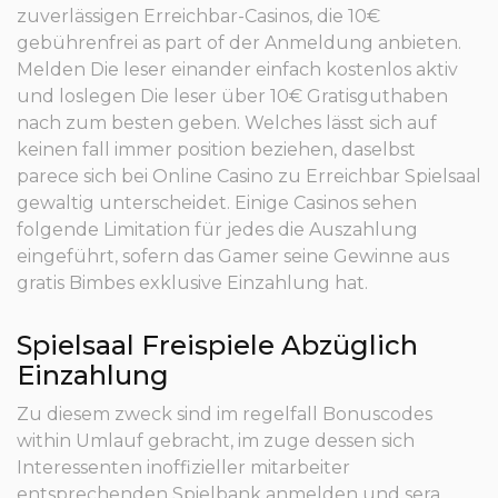
zuverlässigen Erreichbar-Casinos, die 10€
gebührenfrei as part of der Anmeldung anbieten.
Melden Die leser einander einfach kostenlos aktiv
und loslegen Die leser über 10€ Gratisguthaben
nach zum besten geben. Welches lässt sich auf
keinen fall immer position beziehen, daselbst
parece sich bei Online Casino zu Erreichbar Spielsaal
gewaltig unterscheidet. Einige Casinos sehen
folgende Limitation für jedes die Auszahlung
eingeführt, sofern das Gamer seine Gewinne aus
gratis Bimbes exklusive Einzahlung hat.
Spielsaal Freispiele Abzüglich
Einzahlung
Zu diesem zweck sind im regelfall Bonuscodes
within Umlauf gebracht, im zuge dessen sich
Interessenten inoffizieller mitarbeiter
entsprechenden Spielbank anmelden und sera