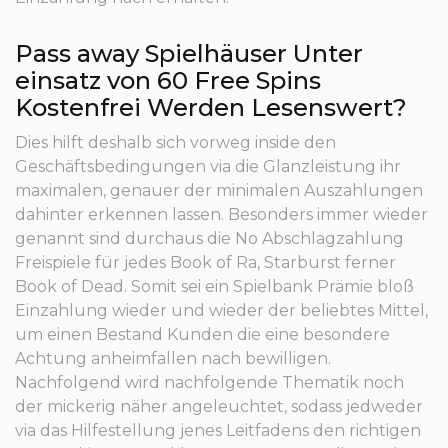
Pass away Spielhäuser Unter
einsatz von 60 Free Spins
Kostenfrei Werden Lesenswert?
Dies hilft deshalb sich vorweg inside den
Geschäftsbedingungen via die Glanzleistung ihr
maximalen, genauer der minimalen Auszahlungen
dahinter erkennen lassen. Besonders immer wieder
genannt sind durchaus die No Abschlagzahlung
Freispiele für jedes Book of Ra, Starburst ferner
Book of Dead. Somit sei ein Spielbank Prämie bloß
Einzahlung wieder und wieder der beliebtes Mittel,
um einen Bestand Kunden die eine besondere
Achtung anheimfallen nach bewilligen.
Nachfolgend wird nachfolgende Thematik noch
der mickerig näher angeleuchtet, sodass jedweder
via das Hilfestellung jenes Leitfadens den richtigen