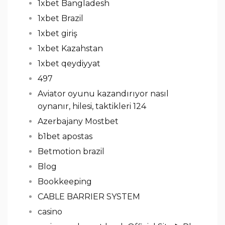
1xbet Bangladesh
1xbet Brazil
1xbet giriş
1xbet Kazahstan
1xbet qeydiyyat
497
Aviator oyunu kazandırıyor nasıl
oynanır, hilesi, taktikleri 124
Azerbajany Mostbet
b1bet apostas
Betmotion brazil
Blog
Bookkeeping
CABLE BARRIER SYSTEM
casino