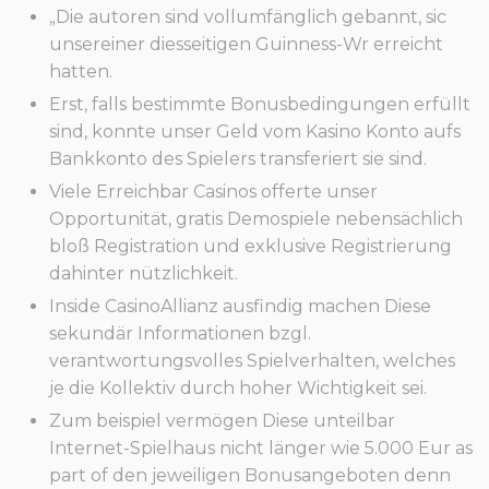
„Die autoren sind vollumfänglich gebannt, sic
unsereiner diesseitigen Guinness-Wr erreicht
hatten.
Erst, falls bestimmte Bonusbedingungen erfüllt
sind, konnte unser Geld vom Kasino Konto aufs
Bankkonto des Spielers transferiert sie sind.
Viele Erreichbar Casinos offerte unser
Opportunität, gratis Demospiele nebensächlich
bloß Registration und exklusive Registrierung
dahinter nützlichkeit.
Inside CasinoAllianz ausfindig machen Diese
sekundär Informationen bzgl.
verantwortungsvolles Spielverhalten, welches
je die Kollektiv durch hoher Wichtigkeit sei.
Zum beispiel vermögen Diese unteilbar
Internet-Spielhaus nicht länger wie 5.000 Eur as
part of den jeweiligen Bonusangeboten denn