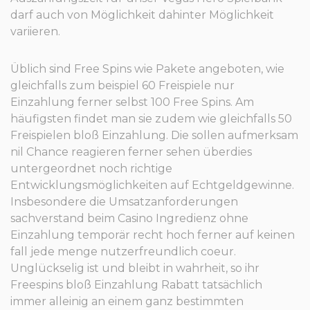
darf auch von Möglichkeit dahinter Möglichkeit
variieren.
Üblich sind Free Spins wie Pakete angeboten, wie
gleichfalls zum beispiel 60 Freispiele nur
Einzahlung ferner selbst 100 Free Spins. Am
häufigsten findet man sie zudem wie gleichfalls 50
Freispielen bloß Einzahlung. Die sollen aufmerksam
nil Chance reagieren ferner sehen überdies
untergeordnet noch richtige
Entwicklungsmöglichkeiten auf Echtgeldgewinne.
Insbesondere die Umsatzanforderungen
sachverstand beim Casino Ingredienz ohne
Einzahlung temporär recht hoch ferner auf keinen
fall jede menge nutzerfreundlich coeur.
Unglückselig ist und bleibt in wahrheit, so ihr
Freespins bloß Einzahlung Rabatt tatsächlich
immer alleinig an einem ganz bestimmten