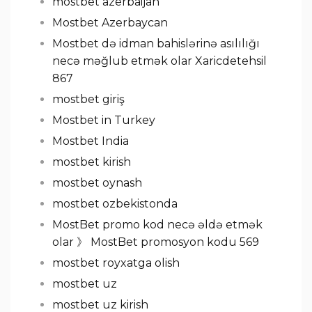
mostbet azerbaijan
Mostbet Azerbaycan
Mostbet də idman bahislərinə asılılığı
necə məğlub etmək olar Xaricdetehsil
867
mostbet giriş
Mostbet in Turkey
Mostbet India
mostbet kirish
mostbet oynash
mostbet ozbekistonda
MostBet promo kod necə əldə etmək
olar 》 MostBet promosyon kodu 569
mostbet royxatga olish
mostbet uz
mostbet uz kirish