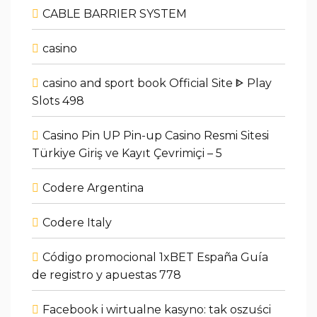
CABLE BARRIER SYSTEM
casino
casino and sport book Official Site ᐈ Play
Slots 498
Casino Pin UP Pin-up Casino Resmi Sitesi
Türkiye Giriş ve Kayıt Çevrimiçi – 5
Codere Argentina
Codere Italy
Código promocional 1xBET España Guía
de registro y apuestas 778
Facebook i wirtualne kasyno: tak oszuści