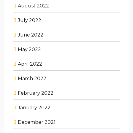
August 2022
July 2022
June 2022
May 2022
April 2022
March 2022
February 2022
January 2022
December 2021