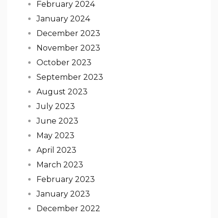
February 2024
January 2024
December 2023
November 2023
October 2023
September 2023
August 2023
July 2023
June 2023
May 2023
April 2023
March 2023
February 2023
January 2023
December 2022