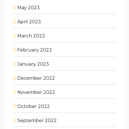
May 2023
April 2023
March 2023
February 2023
January 2023
December 2022
November 2022
October 2022
September 2022