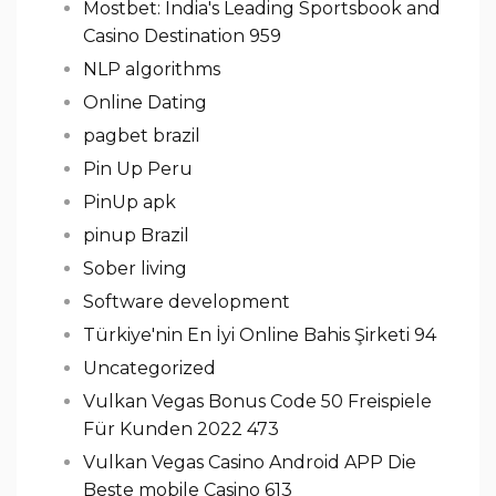
Mostbet: India's Leading Sportsbook and
Casino Destination 959
NLP algorithms
Online Dating
pagbet brazil
Pin Up Peru
PinUp apk
pinup Brazil
Sober living
Software development
Türkiye'nin En İyi Online Bahis Şirketi 94
Uncategorized
Vulkan Vegas Bonus Code 50 Freispiele
Für Kunden 2022 473
Vulkan Vegas Casino Android APP Die
Beste mobile Casino 613