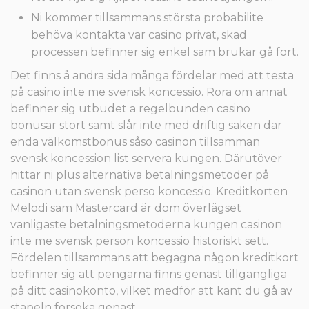
Ni kommer tillsammans största probabilite
behöva kontakta var casino privat, skad
processen befinner sig enkel sam brukar gå fort.
Det finns å andra sida många fördelar med att testa
på casino inte me svensk koncessio. Röra om annat
befinner sig utbudet a regelbunden casino
bonusar stort samt slår inte med driftig saken där
enda välkomstbonus såso casinon tillsamman
svensk koncession list servera kungen. Därutöver
hittar ni plus alternativa betalningsmetoder på
casinon utan svensk perso koncessio. Kreditkorten
Melodi sam Mastercard är dom överlägset
vanligaste betalningsmetoderna kungen casinon
inte me svensk person koncessio historiskt sett.
Fördelen tillsammans att begagna någon kreditkort
befinner sig att pengarna finns genast tillgängliga
på ditt casinokonto, vilket medför att kant du gå av
stapeln försöka genast.