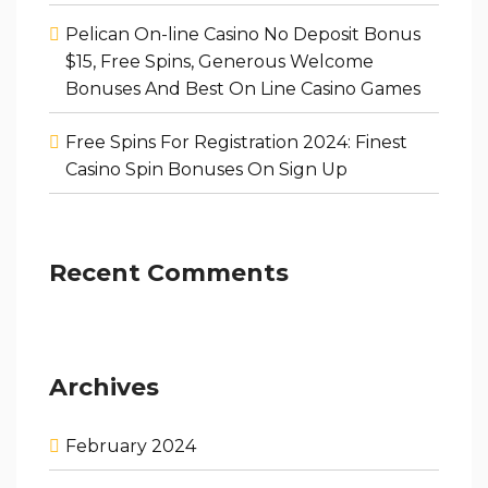
Pelican On-line Casino No Deposit Bonus
$15, Free Spins, Generous Welcome
Bonuses And Best On Line Casino Games
Free Spins For Registration 2024: Finest
Casino Spin Bonuses On Sign Up
Recent Comments
Archives
February 2024