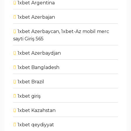
1xbet Argentina
1xbet Azerbajan
1xbet Azerbaycan, 1xbet-Az mobil merc
sayti Giriş 565
1xbet Azerbaydjan
1xbet Bangladesh
1xbet Brazil
1xbet giriş
1xbet Kazahstan
1xbet qeydiyyat