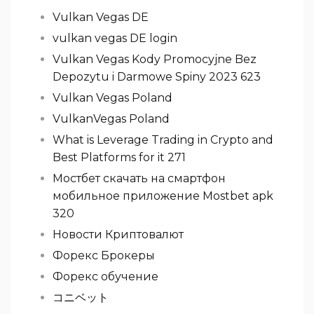
Vulkan Vegas DE
vulkan vegas DE login
Vulkan Vegas Kody Promocyjne Bez
Depozytu i Darmowe Spiny 2023 623
Vulkan Vegas Poland
VulkanVegas Poland
What is Leverage Trading in Crypto and
Best Platforms for it 271
Мостбет скачать на смартфон
мобильное приложение Mostbet apk
320
Новости Криптовалют
Форекс Брокеры
Форекс обучение
コニベット