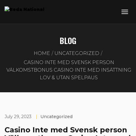
BLOG
HOME
UNCATEGORIZED
CASINO INTE MED SVENSK PERSON
VÄLKOMSTBONUS CASINO INTE MED INSÄTTNING
LOV & UTAN SPELPAUS
July 29, 2023
|
Uncategorized
Casino Inte med Svensk person