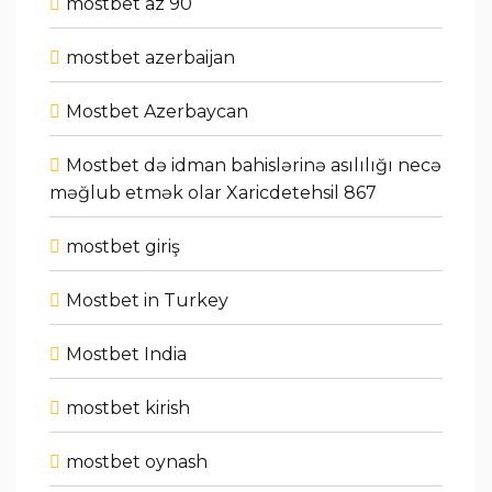
mostbet az 90
mostbet azerbaijan
Mostbet Azerbaycan
Mostbet də idman bahislərinə asılılığı necə
məğlub etmək olar Xaricdetehsil 867
mostbet giriş
Mostbet in Turkey
Mostbet India
mostbet kirish
mostbet oynash