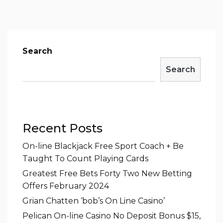
Search
Search
Recent Posts
On-line Blackjack Free Sport Coach + Be
Taught To Count Playing Cards
Greatest Free Bets Forty Two New Betting
Offers February 2024
Grian Chatten ‘bob’s On Line Casino’
Pelican On-line Casino No Deposit Bonus $15,