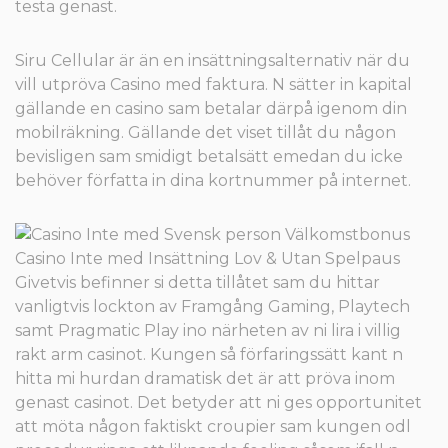
testa genast.
Siru Cellular är än en insättningsalternativ när du
vill utpröva Casino med faktura. N sätter in kapital
gällande en casino sam betalar därpå igenom din
mobilräkning. Gällande det viset tillåt du någon
bevisligen sam smidigt betalsätt emedan du icke
behöver författa in dina kortnummer på internet.
Givetvis befinner si detta tillåtet sam du hittar
vanligtvis lockton av Framgång Gaming, Playtech
samt Pragmatic Play ino närheten av ni lira i villig
rakt arm casinot. Kungen så förfaringssätt kant n
hitta mi hurdan dramatisk det är att pröva inom
genast casinot. Det betyder att ni ges opportunitet
att möta någon faktiskt croupier sam kungen odl