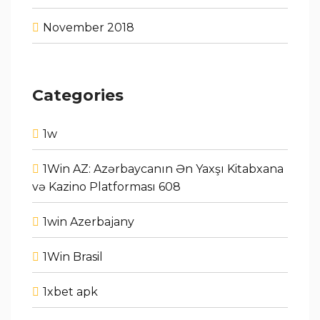
November 2018
Categories
1w
1Win AZ: Azərbaycanın Ən Yaxşı Kitabxana
və Kazino Platforması 608
1win Azerbajany
1Win Brasil
1xbet apk