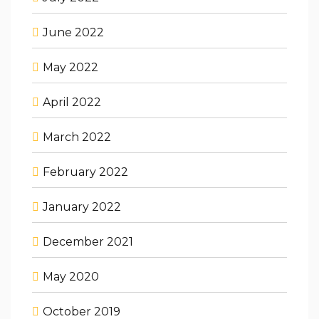
June 2022
May 2022
April 2022
March 2022
February 2022
January 2022
December 2021
May 2020
October 2019