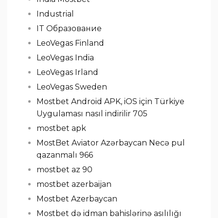
Industrial
IT Образование
LeoVegas Finland
LeoVegas India
LeoVegas Irland
LeoVegas Sweden
Mostbet Android APK, iOS için Türkiye
Uygulaması nasıl indirilir 705
mostbet apk
MostBet Aviator Azərbaycan Necə pul
qazanmalı 966
mostbet az 90
mostbet azerbaijan
Mostbet Azerbaycan
Mostbet də idman bahislərinə asılılığı