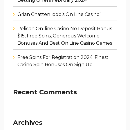
Betting Offers February 2024
Grian Chatten ‘bob’s On Line Casino’
Pelican On-line Casino No Deposit Bonus
$15, Free Spins, Generous Welcome
Bonuses And Best On Line Casino Games
Free Spins For Registration 2024: Finest
Casino Spin Bonuses On Sign Up
Recent Comments
Archives