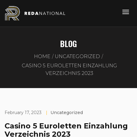
BLOG
HOME
UNCATEGORIZED
CASINO 5 EUROLETTEN EINZAHLUNG
VERZEICHNIS 2023
February 17, 2023
|
Uncategorized
Casino 5 Euroletten Einzahlung
Verzeichnis 2023