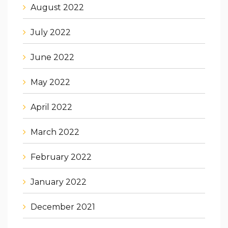
August 2022
July 2022
June 2022
May 2022
April 2022
March 2022
February 2022
January 2022
December 2021