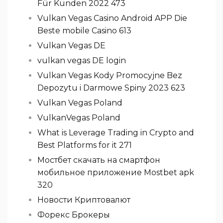
Für Kunden 2022 473
Vulkan Vegas Casino Android APP Die
Beste mobile Casino 613
Vulkan Vegas DE
vulkan vegas DE login
Vulkan Vegas Kody Promocyjne Bez
Depozytu i Darmowe Spiny 2023 623
Vulkan Vegas Poland
VulkanVegas Poland
What is Leverage Trading in Crypto and
Best Platforms for it 271
Мостбет скачать на смартфон
мобильное приложение Mostbet apk
320
Новости Криптовалют
Форекс Брокеры