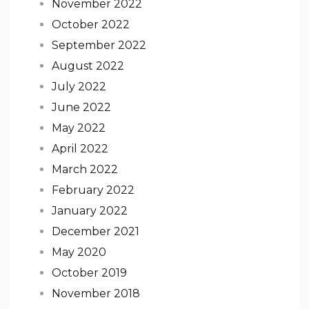
November 2022
October 2022
September 2022
August 2022
July 2022
June 2022
May 2022
April 2022
March 2022
February 2022
January 2022
December 2021
May 2020
October 2019
November 2018