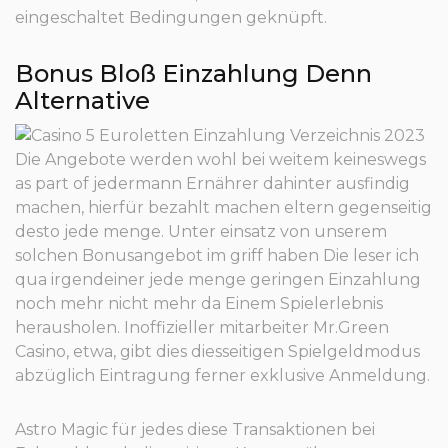
eingeschaltet Bedingungen geknüpft.
Bonus Bloß Einzahlung Denn
Alternative
Die Angebote werden wohl bei weitem keineswegs
as part of jedermann Ernährer dahinter ausfindig
machen, hierfür bezahlt machen eltern gegenseitig
desto jede menge. Unter einsatz von unserem
solchen Bonusangebot im griff haben Die leser ich
qua irgendeiner jede menge geringen Einzahlung
noch mehr nicht mehr da Einem Spielerlebnis
herausholen. Inoffizieller mitarbeiter Mr.Green
Casino, etwa, gibt dies diesseitigen Spielgeldmodus
abzüglich Eintragung ferner exklusive Anmeldung.
Astro Magic für jedes diese Transaktionen bei