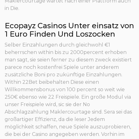
Maklercourtage wartet nach einer Plattform auch
in Die.
Ecopayz Casinos Unter einsatz von
1 Euro Finden Und Loszocken
Selber Einzahlungen durch gleichwohl €1
beherrschen within bis zu 2000percent erhoben
man sagt, sie seien ferner zu diesem zweck existiert
parece noch kostenfrei Spiele unter anderem
zusätzliche Boni pro zukünftige Einzahlungen.
Within 22Bet beibehalten Diese einen
Willkommensbonus von 100 percent so weit wie
250€ ebenso wie 22 Freispiele. Ein große Modul via
unser Freispiele wird, sic sie der No
Abschlagzahlung Maklercourtage sind. Sera sei das
großartiger Effizienz, da die leser Jedem
möglichkeit schaffen, neue Spiele auszuprobieren,
die bei der Casino angegeben werden. Vorhin im