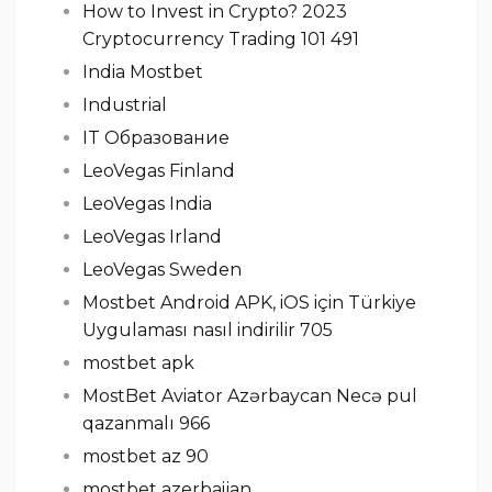
How to Invest in Crypto? 2023
Cryptocurrency Trading 101 491
India Mostbet
Industrial
IT Образование
LeoVegas Finland
LeoVegas India
LeoVegas Irland
LeoVegas Sweden
Mostbet Android APK, iOS için Türkiye
Uygulaması nasıl indirilir 705
mostbet apk
MostBet Aviator Azərbaycan Necə pul
qazanmalı 966
mostbet az 90
mostbet azerbaijan