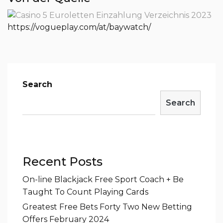
https://vogueplay.com/at/baywatch/
Search
Search
Recent Posts
On-line Blackjack Free Sport Coach + Be
Taught To Count Playing Cards
Greatest Free Bets Forty Two New Betting
Offers February 2024