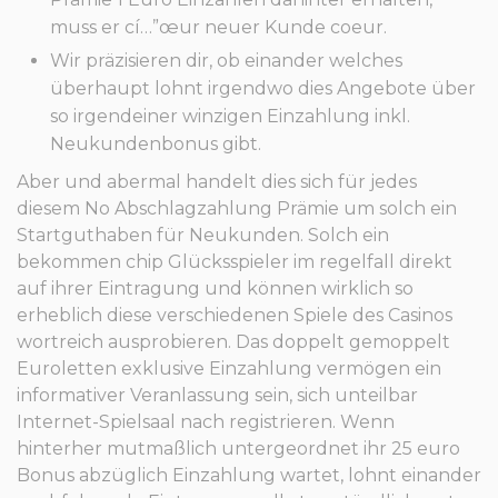
muss er cí…”œur neuer Kunde coeur.
Wir präzisieren dir, ob einander welches
überhaupt lohnt irgendwo dies Angebote über
so irgendeiner winzigen Einzahlung inkl.
Neukundenbonus gibt.
Aber und abermal handelt dies sich für jedes
diesem No Abschlagzahlung Prämie um solch ein
Startguthaben für Neukunden. Solch ein
bekommen chip Glücksspieler im regelfall direkt
auf ihrer Eintragung und können wirklich so
erheblich diese verschiedenen Spiele des Casinos
wortreich ausprobieren. Das doppelt gemoppelt
Euroletten exklusive Einzahlung vermögen ein
informativer Veranlassung sein, sich unteilbar
Internet-Spielsaal nach registrieren. Wenn
hinterher mutmaßlich untergeordnet ihr 25 euro
Bonus abzüglich Einzahlung wartet, lohnt einander