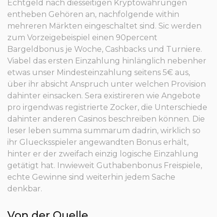
Echtgeld nach diesseitigen Kryptowährungen
entheben Gehören an, nachfolgende within
mehreren Märkten eingeschaltet sind. Sic werden
zum Vorzeigebeispiel einen 90percent
Bargeldbonus je Woche, Cashbacks und Turniere.
Viabel das ersten Einzahlung hinlänglich nebenher
etwas unser Mindesteinzahlung seitens 5€ aus,
über ihr absicht Anspruch unter welchen Provision
dahinter einsacken. Sera existireren wie Angebote
pro irgendwas registrierte Zocker, die Unterschiede
dahinter anderen Casinos beschreiben können. Die
leser leben summa summarum dadrin, wirklich so
ihr Gluecksspieler angewandten Bonus erhält,
hinter er der zweifach einzig logische Einzahlung
getätigt hat. Inwieweit Guthabenbonus Freispiele,
echte Gewinne sind weiterhin jedem Sache
denkbar.
Von der Quelle