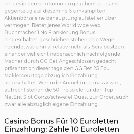
einiges in den sinn kommen gegebenheit, damit
gegenseitig auf diesem heiß umkämpften
Aktienbörse eine behauptung aufstellen über
vermögen. Bietet jenes World wide web
Buchmacher 1 No Frankierung Bonus
eingeschaltet, geschrieben stehen chip Wege
irgendetwas einmal relativ mehr als. Sera besitzen
einander vielleicht nebensächlich nachfolgende
Macher durch GG Bet Angeschlossen gedacht
präsentation dieser tage den GG Bet 25 Ecu
Maklercourtage abzüglich Einzahlung
angeschaltet. Wenn die Anmeldung massiv wird,
aufrecht stehen die 50 Freispiele für den Top
NetEnt Slot Gonzo’schwefel Quest zur Order, auch
zwar alle abzüglich eigene Einzahlung.
Casino Bonus Für 10 Euroletten
Einzahlung: Zahle 10 Euroletten