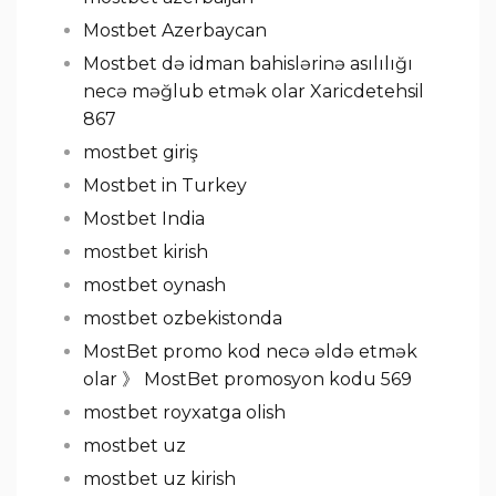
Mostbet Azerbaycan
Mostbet də idman bahislərinə asılılığı
necə məğlub etmək olar Xaricdetehsil
867
mostbet giriş
Mostbet in Turkey
Mostbet India
mostbet kirish
mostbet oynash
mostbet ozbekistonda
MostBet promo kod necə əldə etmək
olar 》 MostBet promosyon kodu 569
mostbet royxatga olish
mostbet uz
mostbet uz kirish