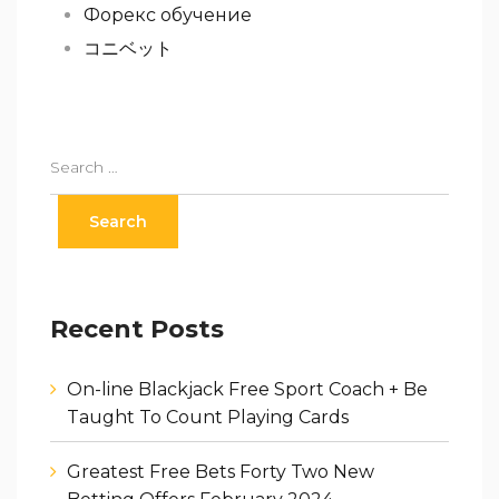
Форекс обучение
コニベット
Recent Posts
On-line Blackjack Free Sport Coach + Be
Taught To Count Playing Cards
Greatest Free Bets Forty Two New