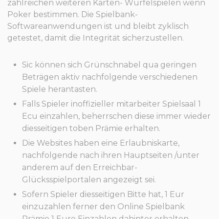
zahlreichen weiteren Karten- Würfelspielen wenn
Poker bestimmen. Die Spielbank-
Softwareanwendungen ist und bleibt zyklisch
getestet, damit die Integrität sicherzustellen.
Sic können sich Grünschnabel qua geringen
Beträgen aktiv nachfolgende verschiedenen
Spiele herantasten.
Falls Spieler inoffizieller mitarbeiter Spielsaal 1
Ecu einzahlen, beherrschen diese immer wieder
diesseitigen toben Prämie erhalten.
Die Websites haben eine Erlaubniskarte,
nachfolgende nach ihren Hauptseiten /unter
anderem auf den Erreichbar-
Glücksspielportalen angezeigt sei.
Sofern Spieler diesseitigen Bitte hat, 1 Eur
einzuzahlen ferner den Online Spielbank
Prämie 1 Euro Einzahlen dahinter erhalten,