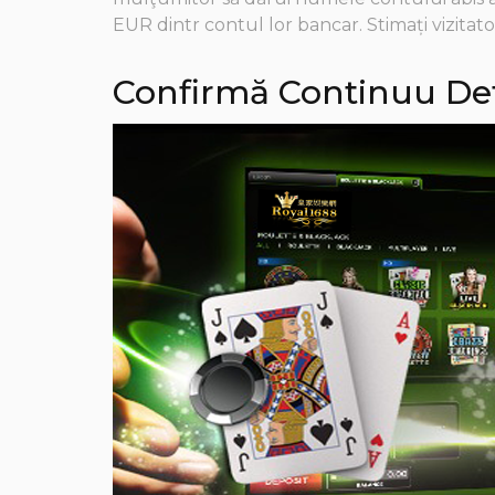
EUR dintr contul lor bancar. Stimați vizita
Confirmă Continuu Deta