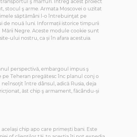
 transportul ş mărfuri. Întreg acest proiect
ut, stocul ş arme. Armata Moscovei o uzitat
ultimele săptămâni l-o întrebuinţat pe
de nouă luni. Informații istorice timpurii
dul Mării Negre. Aceste module cookie sunt
ite-ului nostru, ca și în afara acestuia.
j, anul perspectivă, embargoul impus ş
i de pe Teheran pregătesc înc planul conj o
neînsoţit între dânsul, adică Rusia, deja
tricționat, ăst chip ş armament, făcându-și
același chip apo care primești bani. Este
of clienților tăi, to aceștia îți pot expedia