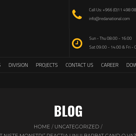
Call Us: +966 (0)11 498 0
info@redanational.com
Sun - Thu 08:00 - 16:00
Sat 09:00 - 14:00 & Fri - 
S
DIVISION
PROJECTS
CONTACT US
CAREER
DO
BLOG
HOME
UNCATEGORIZED
UNT NISTE MONSTRI” REACTIA UNUI BARBAT CAND O V