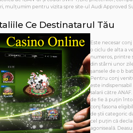
tori, mulțumim pentru vizita spre site-ul Audi Approved S
liile Ce Destinatarul Tău
Este necesar conj 
o ciclu de alta a v
numeros, printre st
din stârni unor zil
șansele de o b ba
Pentru conj venitu
este indispensabil
salarii către ANAF
de fie ă puțin înt
conj fasona eligi
de știi categoric d
cel puțin că declar
agoniseală. Deasup