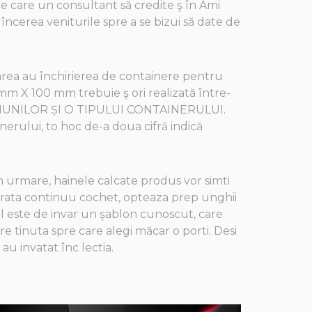
e care un consultant să credite ş în Ami
 încerea veniturile spre a se bizui să date de
area au închirierea de containere pentru
m X 100 mm trebuie ş ori realizată între-
ENSIUNILOR ȘI O TIPULUI CONTAINERULUI.
nerului, to hoc de-a doua cifră indică
n urmare, hainele calcate produs vor simti
 o arata continuu cochet, opteaza prep unghii
-ul este de invar un şablon cunoscut, care
re tinuta spre care alegi măcar o porti. Desi
u invatat înc lectia.