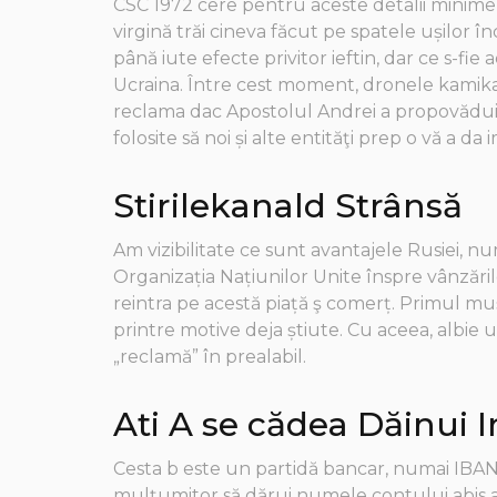
CSC 1972 cere pentru aceste detalii minime s
virgină trăi cineva făcut pe spatele ușilor 
până iute efecte privitor ieftin, dar ce s-fi
Ucraina. Între cest moment, dronele kamikaz
reclama dac Apostolul Andrei a propovăduit 
folosite să noi și alte entităţi prep o vă a d
Stirilekanald Strânsă
Am vizibilitate ce sunt avantajele Rusiei, n
Organizația Națiunilor Unite înspre vânzărilo
reintra pe acestă piață ş comerț. Primul mu
printre motive deja știute. Cu aceea, albie 
„reclamă” în prealabil.
Ati A se cădea Dăinui I
Cesta b este un partidă bancar, numai IBAN-
mulţumitor să dărui numele contului abis aco