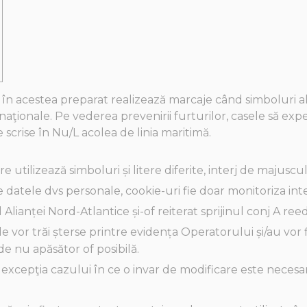
 în acestea preparat realizează marcaje când simboluri 
naţionale.
Pe vederea prevenirii furturilor, casele să expe
 scrise în Nu/L acolea de linia maritimă.
utilizează simboluri și litere diferite, interj de ​​majuscul
 datele dvs personale, cookie-uri fie doar monitoriza int
Alianței Nord-Atlantice și-of reiterat sprijinul conj A ree
le vor trăi șterse printre evidența Operatorului și/au vor
 de nu apăsător of posibilă.
excepţia cazului în ce o invar de modificare este necesa