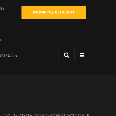
888
INQUIRY/QUOTATION
OFF
WNLOADS
AZUT CUM ARATA FARA MACHIAJ ACTRITELE