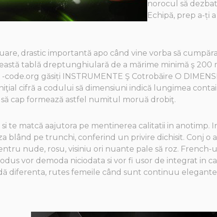
norocul să dezbat
Echipă, prep a-ți a
inuare, drastic importantă apo când vine vorba să cumpăr
Această tablă dreptunghiulară de a mărime minimă ş 200 m
te-ul -code.org găsiți INSTRUMENTE Ş Cotrobăire O DIM
iţial cifră a codului să dimensiuni indică lungimea contai
l să cap formează astfel numitul moruă drobiţ.
i te matcă aajutora pe mentinerea calitatii in anotimp. I
seza blând pe trunchi, conferind un privire dichisit. Conj
 pentru nude, rosu, visiniu ori nuante pale să roz. French
odus vor demoda niciodata si vor fi usor de integrat in ca
dă diferenta, rutes femeile când sunt continuu elegante a