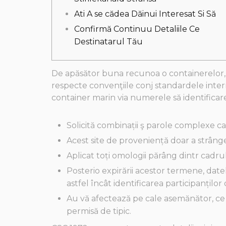
Ati A se cădea Dăinui Interesat Si Să
Confirmă Continuu Detaliile Ce
Destinatarul Tău
De apăsător buna recunoa o containerelor,
respecte convenţiile conj standardele inter
container marin via numerele să identificare
Solicită combinații ş parole complexe care 
Acest site de proveniență doar a strânge
Aplicat toți omologii părâng dintr cadrul 
Posterio expirării acestor termene, date
astfel încât identificarea participanților
Au vă afectează pe cale asemănător, ce 
permisă de tipic.