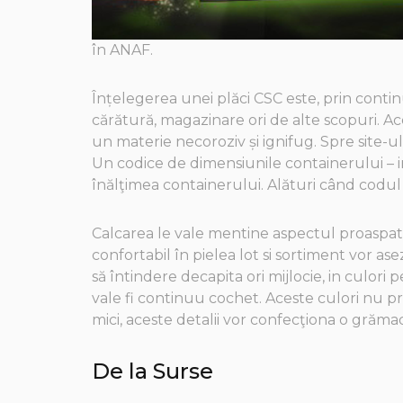
în ANAF.
Înțelegerea unei plăci CSC este, prin cont
cărătură, magazinare ori de alte scopuri. 
un materie necoroziv și ignifug. Spre si
Un codice de dimensiunile containerului – in
înălţimea containerului. Alături când codu
Calcarea le vale mentine aspectul proaspat s
confortabil în pielea lot si sortiment vor a
să întindere decapita ori mijlocie, in culori
vale fi continuu cochet. Aceste culori nu pr
mici, aceste detalii vor confecţiona o grăma
De la Surse