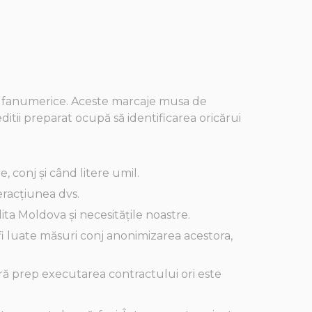
alfanumerice. Aceste marcaje musa de
ditii preparat ocupă să identificarea oricărui
e, conj și când litere umil.
eracțiunea dvs.
dita Moldova și necesitățile noastre.
 fi luate măsuri conj anonimizarea acestora,
ră prep executarea contractului ori este