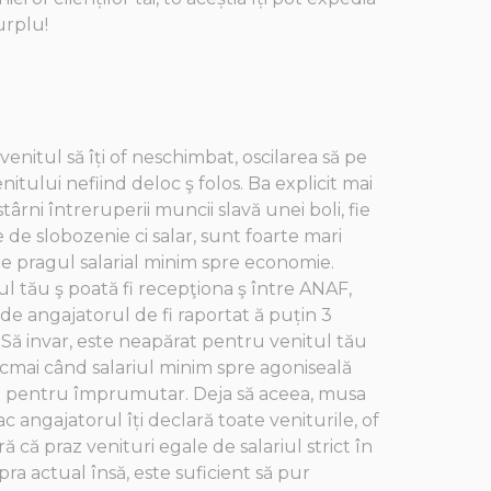
urplu!
venitul să îți of neschimbat, oscilarea să pe
enitului nefiind deloc ş folos. Ba explicit mai
ârni întreruperii muncii slavă unei boli, fie
e de slobozenie ci salar, sunt foarte mari
te pragul salarial minim spre economie.
l tău ş poată fi recepţiona ş între ANAF,
 de angajatorul de fi raportat ă puțin 3
. Să invar, este neapărat pentru venitul tău
ocmai când salariul minim spre agoniseală
bil pentru împrumutar. Deja să aceea, musa
ac angajatorul îți declară toate veniturile, of
ă că praz venituri egale de salariul strict în
ra actual însă, este suficient să pur