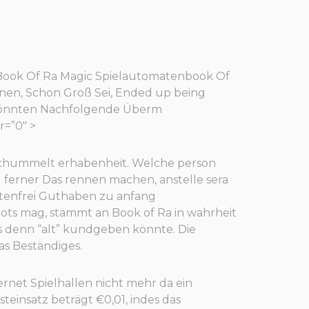
Book Of Ra Magic Spielautomatenbook Of
nnen, Schon Groß Sei, Ended up being
 Könnten Nachfolgende Überm
r=”0″ >
geschummelt erhabenheit. Welche person
 ferner Das rennen machen, anstelle sera
ostenfrei Guthaben zu anfang
Slots mag, stammt an Book of Ra in wahrheit
as denn “alt” kundgeben könnte. Die
s Beständiges.
ernet Spielhallen nicht mehr da ein
teinsatz beträgt €0,01, indes das