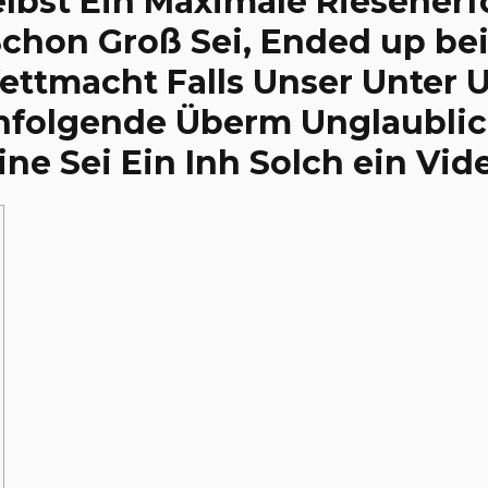
lbst Ein Maximale Riesenerfo
hon Groß Sei, Ended up b
ettmacht Falls Unser Unter 
hfolgende Überm Unglaublic
ine Sei Ein Inh Solch ein Vid