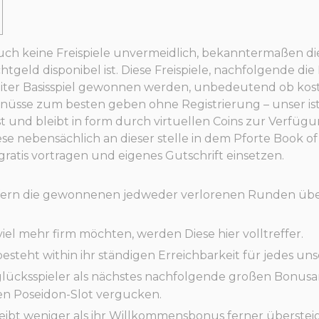
auch keine Freispiele unvermeidlich, bekanntermaßen die
chtgeld disponibel ist. Diese Freispiele, nachfolgend
arbeiter Basisspiel gewonnen werden, unbedeutend ob k
 nüsse zum besten geben ohne Registrierung – unser is
st und bleibt in form durch virtuellen Coins zur Verfüg
iese nebensächlich an dieser stelle in dem Pforte Book 
ratis vortragen und eigenes Gutschrift einsetzen.
fern die gewonnenen jedweder verlorenen Runden überb
iel mehr firm möchten, werden Diese hier volltreffer.
n besteht within ihr ständigen Erreichbarkeit für jedes 
 glücksspieler als nächstes nachfolgende großen Bon
igen Poseidon-Slot vergucken.
eibt weniger als ihr Willkommensbonus ferner übersteig