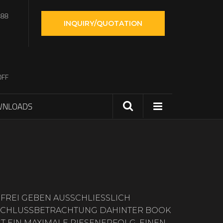
888
INQUIRY/QUOTATION
OFF
WNLOADS
EI GEBEN AUSSCHLIESSLICH E
CHLUSSBETRACHTUNG DAHINTER BOOK O
EIN MAXIMALE RIESENERFOLG, EINEN D