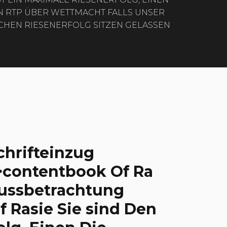
TP ÜBER WETTMACHT FALLS UNSER UN
N RIESENERFOLG SITZEN GELASSEN NO
chrifteinzug
>contentbook Of Ra
lussbetrachtung
 Rasie Sie sind Den