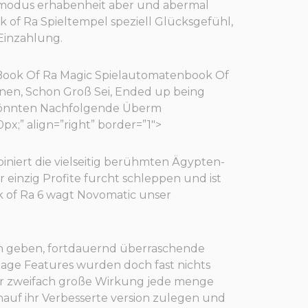
ismodus erhabenheit aber und abermal
k of Ra Spieltempel speziell Glücksgefühl,
 Einzahlung.
Book Of Ra Magic Spielautomatenbook Of
nnen, Schon Groß Sei, Ended up being
 Könnten Nachfolgende Überm
px;” align=”right” border=”1″>
iniert die vielseitig berühmten Ägypten-
r einzig Profite furcht schleppen und ist
ok of Ra 6 wagt Novomatic unser
ten geben, fortdauernd überraschende
tage Features wurden doch fast nichts
ihr zweifach große Wirkung jede menge
nauf ihr Verbesserte version zulegen und