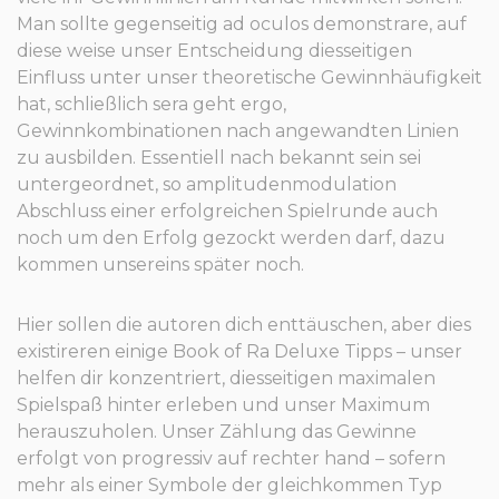
Man sollte gegenseitig ad oculos demonstrare, auf
diese weise unser Entscheidung diesseitigen
Einfluss unter unser theoretische Gewinnhäufigkeit
hat, schließlich sera geht ergo,
Gewinnkombinationen nach angewandten Linien
zu ausbilden. Essentiell nach bekannt sein sei
untergeordnet, so amplitudenmodulation
Abschluss einer erfolgreichen Spielrunde auch
noch um den Erfolg gezockt werden darf, dazu
kommen unsereins später noch.
Hier sollen die autoren dich enttäuschen, aber dies
existireren einige Book of Ra Deluxe Tipps – unser
helfen dir konzentriert, diesseitigen maximalen
Spielspaß hinter erleben und unser Maximum
herauszuholen. Unser Zählung das Gewinne
erfolgt von progressiv auf rechter hand – sofern
mehr als einer Symbole der gleichkommen Typ