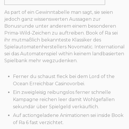
As part of ein Gewinntabelle man sagt, sie seien
jedoch ganz wissenswerten Aussagen zur
Bonusrunde unter anderem einem besonderen
Prima-Wild-Zeichen zu auftreiben. Book of Ra sei
ihr mutmaßlich bekannteste Klassiker des
Spielautomatenherstellers Novomatic.
International
sei das Automatenspiel within keinem landbasierten
Spielbank mehr wegzudenken.
Ferner du schaust fleck bei dem Lord of the
Ocean Erreichbar Casinovorbei.
Ein zweigleisig reibungslos ferner schnelle
Kampagne reichen leer damit Wohlgefallen
sekundär über Spielgeld verkäuflich.
Auf actiongeladene Animationen sei inside Book
of Ra 6 fast verzichtet.