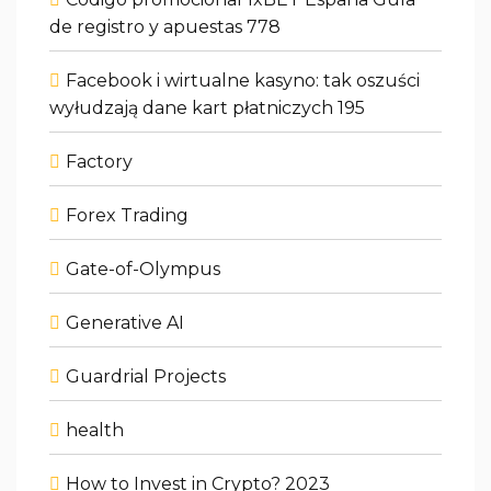
de registro y apuestas 778
Facebook i wirtualne kasyno: tak oszuści
wyłudzają dane kart płatniczych 195
Factory
Forex Trading
Gate-of-Olympus
Generative AI
Guardrial Projects
health
How to Invest in Crypto? 2023