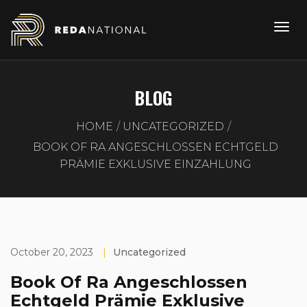
BLOG
HOME
UNCATEGORIZED
BOOK OF RA ANGESCHLOSSEN ECHTGELD
PRÄMIE EXKLUSIVE EINZAHLUNG
October 20, 2023
|
Uncategorized
Book Of Ra Angeschlossen
Echtgeld Prämie Exklusive