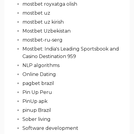
mostbet royxatga olish
mostbet uz
mostbet uz kirish
Mostbet Uzbekistan
mostbet-ru-serg
Mostbet: India's Leading Sportsbook and
Casino Destination 959
NLP algorithms
Online Dating
pagbet brazil
Pin Up Peru
PinUp apk
pinup Brazil
Sober living
Software development