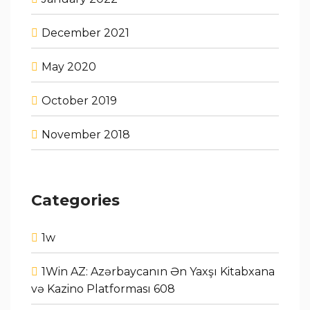
December 2021
May 2020
October 2019
November 2018
Categories
1w
1Win AZ: Azərbaycanın Ən Yaxşı Kitabxana
və Kazino Platforması 608