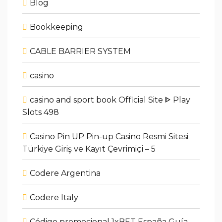
Blog
Bookkeeping
CABLE BARRIER SYSTEM
casino
casino and sport book Official Site ᐈ Play
Slots 498
Casino Pin UP Pin-up Casino Resmi Sitesi
Türkiye Giriş ve Kayıt Çevrimiçi – 5
Codere Argentina
Codere Italy
Código promocional 1xBET España Guía