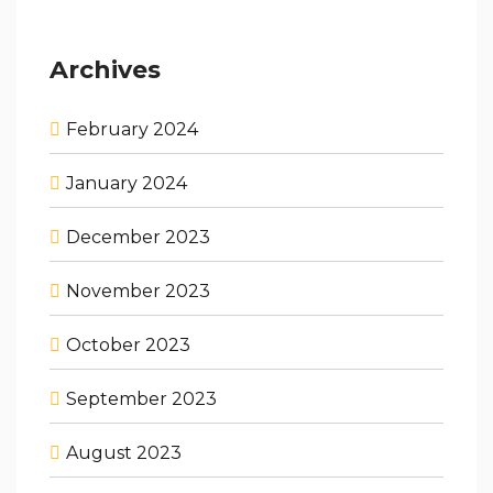
Archives
February 2024
January 2024
December 2023
November 2023
October 2023
September 2023
August 2023