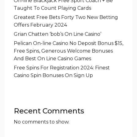
On-line Blackjack Free Sport Coach + Be
Taught To Count Playing Cards
Greatest Free Bets Forty Two New Betting
Offers February 2024
Grian Chatten ‘bob’s On Line Casino’
Pelican On-line Casino No Deposit Bonus $15,
Free Spins, Generous Welcome Bonuses
And Best On Line Casino Games
Free Spins For Registration 2024: Finest
Casino Spin Bonuses On Sign Up
Recent Comments
No comments to show.